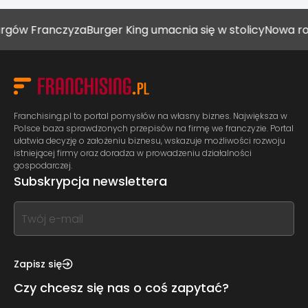
anczyza
Burger King umacnia się w stolicy
Nowa rola plac
Franchising.pl to portal pomysłów na własny biznes. Największa w
Polsce baza sprawdzonych przepisów na firmę we franczyzie. Portal
ułatwia decyzję o założeniu biznesu, wskazuje możliwości rozwoju
istniejącej firmy oraz doradza w prowadzeniu działalności
gospodarczej.
Subskrypcja newslettera
If
you
see
this,
Zapisz się
leave
Czy chcesz się nas o coś zapytać?
this