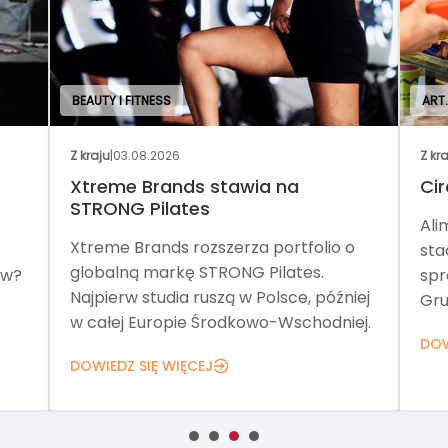
BEAUTY I FITNESS
ART
Z kraju
|
03.08.2026
Z kr
Xtreme Brands stawia na
Cir
STRONG Pilates
Ali
Xtreme Brands rozszerza portfolio o
sta
globalną markę STRONG Pilates.
ów?
spr
Najpierw studia ruszą w Polsce, później
Gru
w całej Europie Środkowo-Wschodniej.
DOW
DOWIEDZ SIĘ WIĘCEJ