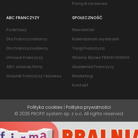
Pomysł na biznes
ABC FRANCZYZY
SPOŁECZNOŚĆ
Podstawy
Newsletter
Dla franczyzobiorcy
Kalendarium wydarzeń
Dla franczyzodawcy
Targi Franczyza
Umowa franczyzy
Własny Biznes FRANCHISING
ABC własnej firmy
Akademia Franczyzy
Słownik franczyzy i biznesu
Marketing
Kontakt
Polityka cookies
|
Polityka prywatności
© 2026 PROFIT system sp. z o.o. All rights reserved.