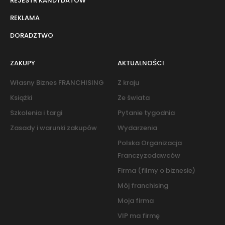
REJESTR KANDYDATÓW
REKLAMA
DORADZTWO
ZAKUPY
AKTUALNOŚCI
Własny Biznes FRANCHISING
Z kraju
Książki
Ze świata
Szkolenia i targi
Pytanie tygodnia
Zasady i warunki zakupów
Wydarzenia
Polska Organizacja
Franczyzodawców
Firma (filmy o biznesie)
Mój franchising
Moja firma
VIP ma firmę