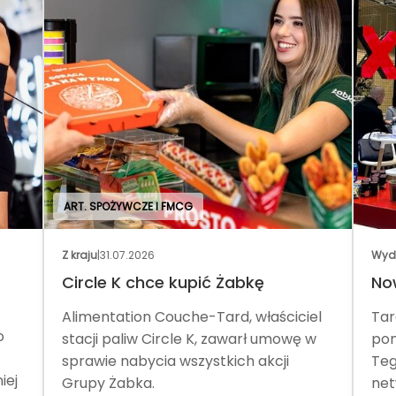
ART. SPOŻYWCZE I FMCG
Z kraju
|
31.07.2026
Wyd
Circle K chce kupić Żabkę
No
Alimentation Couche-Tard, właściciel
Tar
o
stacji paliw Circle K, zawarł umowę w
pom
sprawie nabycia wszystkich akcji
Teg
iej
Grupy Żabka.
net