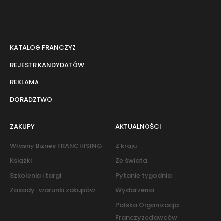
KATALOG FRANCZYZ
REJESTR KANDYDATÓW
REKLAMA
DORADZTWO
ZAKUPY
AKTUALNOŚCI
Własny Biznes FRANCHISING
Z kraju
Książki
Ze świata
Szkolenia i targi
Pytanie tygodnia
Zasady i warunki zakupów
Wydarzenia
Polska Organizacja
Franczyzodawców