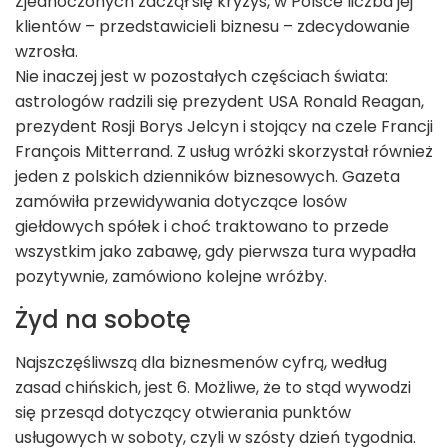
Zjednoczonych zaczął się kryzys, w Polsce liczba jej
klientów – przedstawicieli biznesu – zdecydowanie
wzrosła.
Nie inaczej jest w pozostałych częściach świata:
astrologów radzili się prezydent USA Ronald Reagan,
prezydent Rosji Borys Jelcyn i stojący na czele Francji
François Mitterrand. Z usług wróżki skorzystał również
jeden z polskich dzienników biznesowych. Gazeta
zamówiła przewidywania dotyczące losów
giełdowych spółek i choć traktowano to przede
wszystkim jako zabawę, gdy pierwsza tura wypadła
pozytywnie, zamówiono kolejne wróżby.
Żyd na sobotę
Najszczęśliwszą dla biznesmenów cyfrą, według
zasad chińskich, jest 6. Możliwe, że to stąd wywodzi
się przesąd dotyczący otwierania punktów
usługowych w soboty, czyli w szósty dzień tygodnia.