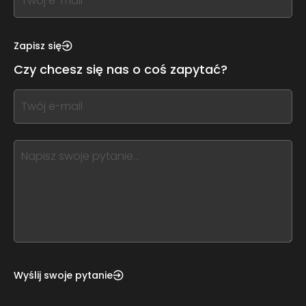
you
see
this,
Zapisz się
leave
Czy chcesz się nas o coś zapytać?
this
form
If
field
you
blank
see
this,
leave
this
form
field
blank
Wyślij swoje pytanie