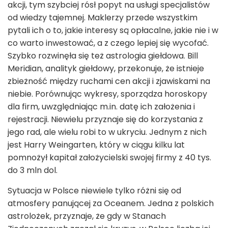
akcji, tym szybciej rósł popyt na usługi specjalistów
od wiedzy tajemnej. Maklerzy przede wszystkim
pytali ich o to, jakie interesy są opłacalne, jakie nie i w
co warto inwestować, a z czego lepiej się wycofać.
Szybko rozwinęła się też astrologia giełdowa. Bill
Meridian, analityk giełdowy, przekonuje, że istnieje
zbieżność między ruchami cen akcji i zjawiskami na
niebie. Porównując wykresy, sporządza horoskopy
dla firm, uwzględniając m.in. datę ich założenia i
rejestracji. Niewielu przyznaje się do korzystania z
jego rad, ale wielu robi to w ukryciu. Jednym z nich
jest Harry Weingarten, który w ciągu kilku lat
pomnożył kapitał założycielski swojej firmy z 40 tys.
do 3 mln dol.
Sytuacja w Polsce niewiele tylko różni się od
atmosfery panującej za Oceanem. Jedna z polskich
astrolożek, przyznaje, że gdy w Stanach