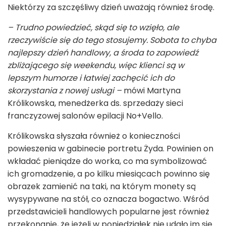
Niektórzy za szczęśliwy dzień uważają również środę.
– Trudno powiedzieć, skąd się to wzięło, ale
rzeczywiście się do tego stosujemy. Sobota to chyba
najlepszy dzień handlowy, a środa to zapowiedź
zbliżającego się weekendu, więc klienci są w
lepszym humorze i łatwiej zachęcić ich do
skorzystania z nowej usługi –
mówi Martyna
Królikowska, menedżerka ds. sprzedaży sieci
franczyzowej salonów epilacji No+Vello.
Królikowska słyszała również o konieczności
powieszenia w gabinecie portretu Żyda. Powinien on
wkładać pieniądze do worka, co ma symbolizować
ich gromadzenie, a po kilku miesiącach powinno się
obrazek zamienić na taki, na którym monety są
wysypywane na stół, co oznacza bogactwo. Wśród
przedstawicieli handlowych popularne jest również
przekonanie, że jeżeli w poniedziałek nie udało im się