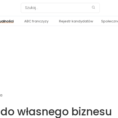
ualności
ABC franczyzy
Rejestr kandydatów
Społeczn
ia
i do własnego biznesu