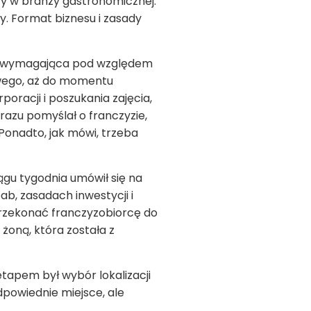
cy w branży gastronomicznej.
y. Format biznesu i zasady
yła wymagająca pod względem
wego, aż do momentu
oracji i poszukania zajęcia,
azu pomyślał o franczyzie,
Ponadto, jak mówi, trzeba
iągu tygodnia umówił się na
b, zasadach inwestycji i
 przekonać franczyzobiorcę do
żoną, która została z
tapem był wybór lokalizacji
dpowiednie miejsce, ale