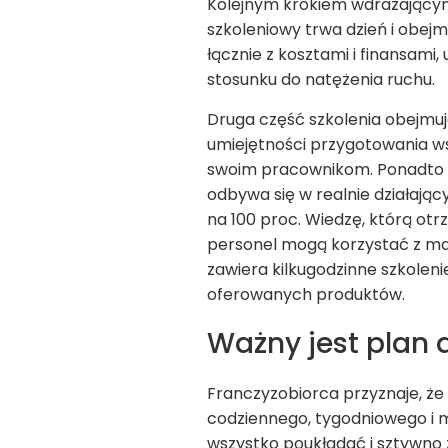
Kolejnym krokiem wdrażającym 
szkoleniowy trwa dzień i obej
łącznie z kosztami i finansam
stosunku do natężenia ruchu.
Druga część szkolenia obejmuj
umiejętności przygotowania ws
swoim pracownikom. Ponadto li
odbywa się w realnie działając
na 100 proc. Wiedzę, którą ot
personel mogą korzystać z mat
zawiera kilkugodzinne szkoleni
oferowanych produktów.
Ważny jest plan 
Franczyzobiorca przyznaje, że 
codziennego, tygodniowego i 
wszystko poukładać i sztywno 