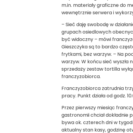
m.in. materiały graficzne do 
wewnętrznie serwera i wykorzy
– Sieć daję swobodę w działa
grupach osiedlowych obecnych
być widoczny – mówi franczyz
Gieszczyka są to bardzo często
frytkami, bez warzyw. – Na pocz
warzyw. W końcu sieć wyszła n
sprzedaży zestaw tortilla wyłąc
franczyzobiorca.
Franczyzobiorca zatrudnia trz
pracy. Punkt działa od godz. 1
Przez pierwszy miesiąc francz
gastronomii chciał dokładnie 
bywa ok. czterech dni w tygodni
aktualny stan kasy, godzinę ot