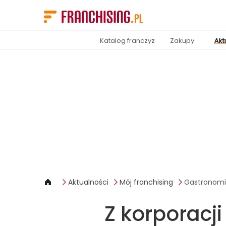
Panel zarządzania plikami cookies
Katalog franczyz
Zakupy
Akt
Aktualności
Mój franchising
Gastronom
Z korporacj