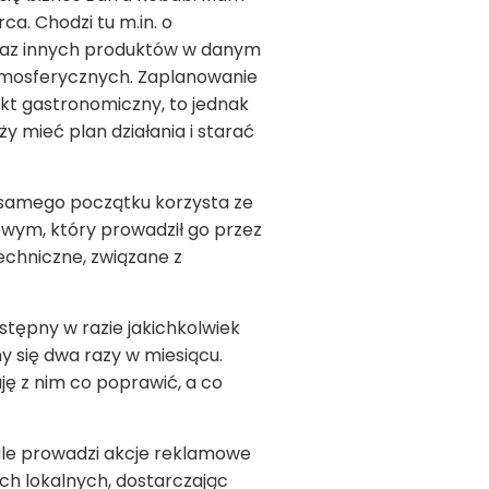
a. Chodzi tu m.in. o
oraz innych produktów w danym
atmosferycznych. Zaplanowanie
nkt gastronomiczny, to jednak
y mieć plan działania i starać
 samego początku korzysta ze
owym, który prowadził go przez
echniczne, związane z
tępny w razie jakichkolwiek
 się dwa razy w miesiącu.
ę z nim co poprawić, a co
tale prowadzi akcje reklamowe
ach lokalnych, dostarczając