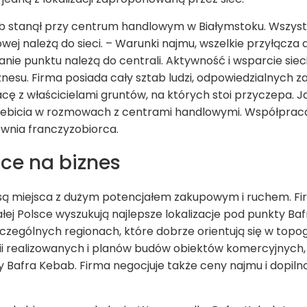
b stanął przy centrum handlowym w Białymstoku. Wszystk
j należą do sieci. – Warunki najmu, wszelkie przyłącza 
e punktu należą do centrali. Aktywność i wsparcie sieci
nesu. Firma posiada cały sztab ludzi, odpowiedzialnych z
racę z właścicielami gruntów, na których stoi przyczepa.
rzebicia w rozmowach z centrami handlowymi. Współpraca
wnia franczyzobiorca.
ce na biznes
 są miejsca z dużym potencjałem zakupowym i ruchem. Fir
łej Polsce wyszukują najlepsze lokalizacje pod punkty B
zególnych regionach, które dobrze orientują się w topogr
ii realizowanych i planów budów obiektów komercyjnych, j
ty Bafra Kebab. Firma negocjuje także ceny najmu i dopil