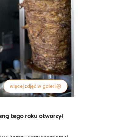
więcej zdjęć w galerii
osną tego roku otworzył