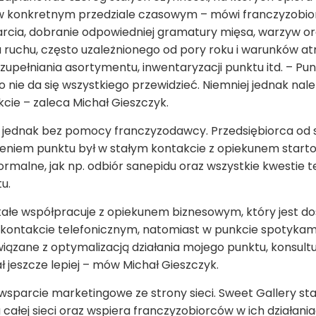
 w konkretnym przedziale czasowym – mówi franczyzobiorc
rcia, dobranie odpowiedniej gramatury mięsa, warzyw 
ia ruchu, często uzależnionego od pory roku i warunków 
zupełniania asortymentu, inwentaryzacji punktu itd. – Pu
nie da się wszystkiego przewidzieć. Niemniej jednak należ
kcie – zaleca Michał Gieszczyk.
e jednak bez pomocy franczyzodawcy. Przedsiębiorca od
ieniem punktu był w stałym kontakcie z opiekunem start
rmalne, jak np. odbiór sanepidu oraz wszystkie kwestie t
tu.
ałe współpracuje z opiekunem biznesowym, który jest dos
kontakcie telefonicznym, natomiast w punkcie spotykamy
zane z optymalizacją działania mojego punktu, konsultuj
ł jeszcze lepiej – mów Michał Gieszczyk.
wsparcie marketingowe ze strony sieci. Sweet Gallery s
całej sieci oraz wspiera franczyzobiorców w ich działani