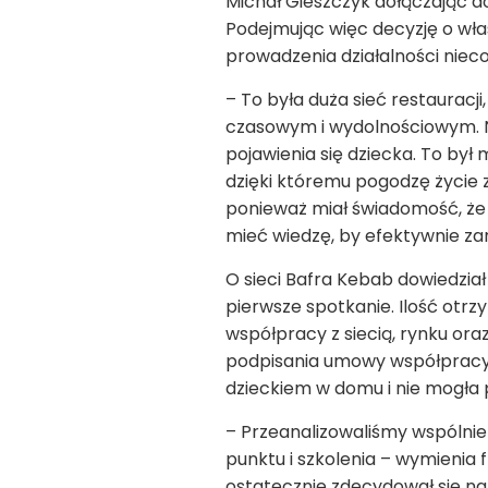
Michał Gieszczyk dołączając d
Podejmując więc decyzję o włas
prowadzenia działalności nieco
– To była duża sieć restaurac
czasowym i wydolnościowym. N
pojawienia się dziecka. To by
dzięki któremu pogodzę życie 
ponieważ miał świadomość, że 
mieć wiedzę, by efektywnie za
O sieci Bafra Kebab dowiedział 
pierwsze spotkanie. Ilość otr
współpracy z siecią, rynku or
podpisania umowy współpracy i 
dzieckiem w domu i nie mogła 
– Przeanalizowaliśmy wspólnie
punktu i szkolenia – wymienia
ostatecznie zdecydował się na 