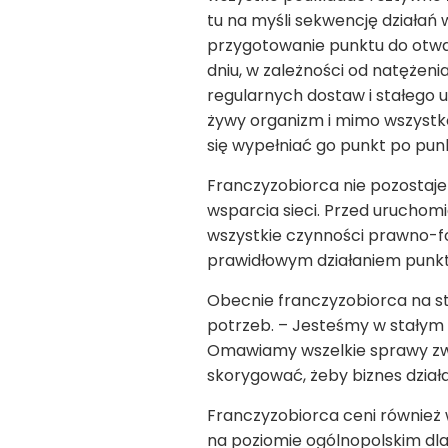
tu na myśli sekwencję działań
przygotowanie punktu do otwa
dniu, w zależności od natężen
regularnych dostaw i stałego u
żywy organizm i mimo wszystko 
się wypełniać go punkt po pun
Franczyzobiorca nie pozostaj
wsparcia sieci. Przed uruchom
wszystkie czynności prawno-fo
prawidłowym działaniem punk
Obecnie franczyzobiorca na st
potrzeb. – Jesteśmy w stałym 
Omawiamy wszelkie sprawy zwią
skorygować, żeby biznes działa
Franczyzobiorca ceni również 
na poziomie ogólnopolskim dla 