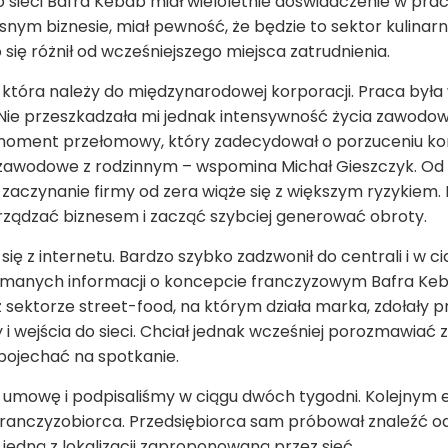
o sieci Bafra Kebab miał wieloletnie doświadczenie w pra
nym biznesie, miał pewność, że będzie to sektor kulinarn
 się różnił od wcześniejszego miejsca zatrudnienia.
ji, która należy do międzynarodowej korporacji. Praca b
ie przeszkadzała mi jednak intensywność życia zawodo
ł moment przełomowy, który zadecydował o porzuceniu korp
zawodowe z rodzinnym – wspomina Michał Gieszczyk. Od r
zaczynanie firmy od zera wiąże się z większym ryzykiem. 
rządzać biznesem i zacząć szybciej generować obroty.
się z internetu. Bardzo szybko zadzwonił do centrali i w c
zymanych informacji o koncepcie franczyzowym Bafra Keba
az sektorze street-food, na którym działa marka, zdołały
wejścia do sieci. Chciał jednak wcześniej porozmawiać z 
pojechać na spotkanie.
 umowę i podpisaliśmy w ciągu dwóch tygodni. Kolejnym e
 franczyzobiorca. Przedsiębiorca sam próbował znaleźć o
jedną z lokalizacji zaproponowaną przez sieć.