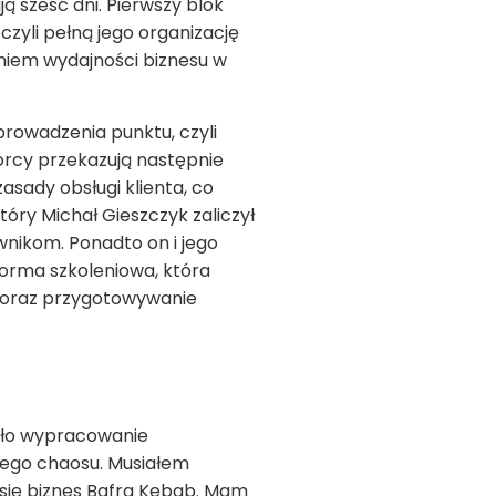
 sześć dni. Pierwszy blok
zyli pełną jego organizację
aniem wydajności biznesu w
rowadzenia punktu, czyli
orcy przekazują następnie
sady obsługi klienta, co
óry Michał Gieszczyk zaliczył
wnikom. Ponadto on i jego
orma szkoleniowa, która
ta oraz przygotowywanie
było wypracowanie
iego chaosu. Musiałem
 się biznes Bafra Kebab. Mam