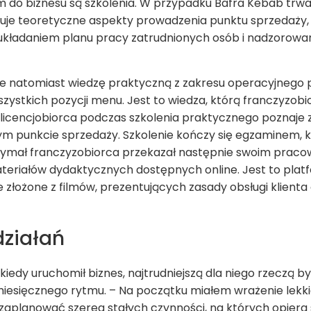
do biznesu są szkolenia. W przypadku Bafra Kebab trwają
muje teoretyczne aspekty prowadzenia punktu sprzedaży, c
i, układaniem planu pracy zatrudnionych osób i nadzorow
e natomiast wiedzę praktyczną z zakresu operacyjnego p
zystkich pozycji menu. Jest to wiedza, którą franczyzobi
cencjobiorca podczas szkolenia praktycznego poznaje za
ym punkcie sprzedaży. Szkolenie kończy się egzaminem, kt
rzymał franczyzobiorca przekazał następnie swoim praco
eriałów dydaktycznych dostępnych online. Jest to platf
e złożone z filmów, prezentujących zasady obsługi klien
działań
kiedy uruchomił biznes, najtrudniejszą dla niego rzeczą 
miesięcznego rytmu. – Na początku miałem wrażenie lekk
zaplanować szereg stałych czynności, na których opiera