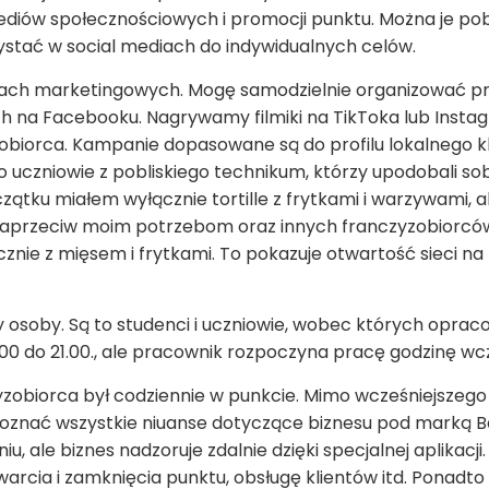
mediów społecznościowych i promocji punktu. Można je p
stać w social mediach do indywidualnych celów.
niach marketingowych. Mogę samodzielnie organizować pr
 na Facebooku. Nagrywamy filmiki na TikToka lub Instag
obiorca. Kampanie dopasowane są do profilu lokalnego k
 uczniowie z pobliskiego technikum, którzy upodobali sobie
ątku miałem wyłącznie tortille z frytkami i warzywami, ale
aprzeciw moim potrzebom oraz innych franczyzobiorców i
znie z mięsem i frytkami. To pokazuje otwartość sieci na 
y osoby. Są to studenci i uczniowie, wobec których oprac
0.00 do 21.00., ale pracownik rozpoczyna pracę godzinę wc
yzobiorca był codziennie w punkcie. Mimo wcześniejszeg
poznać wszystkie niuanse dotyczące biznesu pod marką B
u, ale biznes nadzoruje zdalnie dzięki specjalnej aplikacji
warcia i zamknięcia punktu, obsługę klientów itd. Ponadt