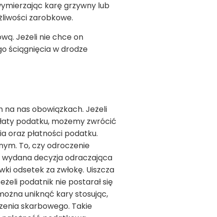
wymierzając karę grzywny lub
żliwości zarobkowe.
wą. Jeżeli nie chce on
o ściągnięcia w drodze
 na nas obowiązkach. Jeżeli
łaty podatku, możemy zwrócić
a oraz płatności podatku.
nym. To, czy odroczenie
ie wydana decyzja odraczająca
wki odsetek za zwłokę. Uiszcza
eli podatnik nie postarał się
można uniknąć kary stosując,
czenia skarbowego. Takie