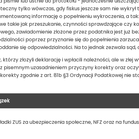
a piśmie lub ustnie do protokołu - jednocześnie uiszczaj
uteczny tylko wówczas, gdy fiskus jeszcze sam nie wykrył
umentowaną informację o popełnieniu wykroczenia, a takż
owe takie jak przeszukanie, czynności sprawdzające czy k
owego, zawiadomienie złożone przez podatnika jest już 
zialności poprzez przyznanie się do popełnienia zarzuca
ddanie się odpowiedzialności. Na to jednak zezwala sąd,
, którzy złożyli deklarację i wpłacili należności, ale w złe
z z pisemnym uzasadnieniem przyczyny korekty oraz oczywi
 korekty zgodnie z art. 81b §3 Ordynacji Podatkowej nie st
ązek
ładki ZUS za ubezpieczenia społeczne, NFZ oraz na fundu