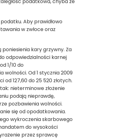
 zaległość podatkowa, chyba że
i podatku. Aby prawidłowo
ostawania w zwłoce oraz
ą poniesienia kary grzywny. Za
o odpowiedzialności karnej
d 1/10 do
 wolności. Od 1 stycznia 2009
i od 127,60 do 25 520 złotych.
tak: nieterminowe złożenie
aniu podają nieprawdę,
rze pozbawienia wolności.
anie się od opodatkowania.
 niego wykroczenia skarbowego
a mandatem do wysokości
yrażenie przez sprawcę