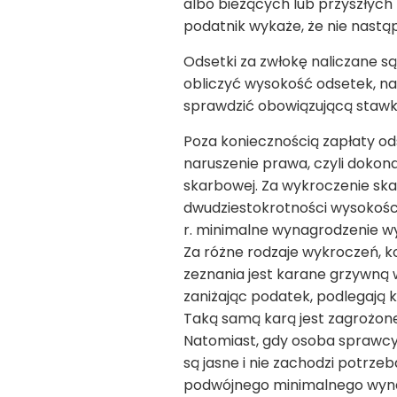
albo bieżących lub przyszłych
podatnik wykaże, że nie nastąpi
Odsetki za zwłokę naliczane s
obliczyć wysokość odsetek, na
sprawdzić obowiązującą stawk
Poza koniecznością zapłaty ods
naruszenie prawa, czyli doko
skarbowej. Za wykroczenie sk
dwudziestokrotności wysokośc
r. minimalne wynagrodzenie wyn
Za różne rodzaje wykroczeń, k
zeznania jest karane grzywną
zaniżając podatek, podlegają 
Taką samą karą jest zagrożone
Natomiast, gdy osoba sprawcy 
są jasne i nie zachodzi potr
podwójnego minimalnego wyna