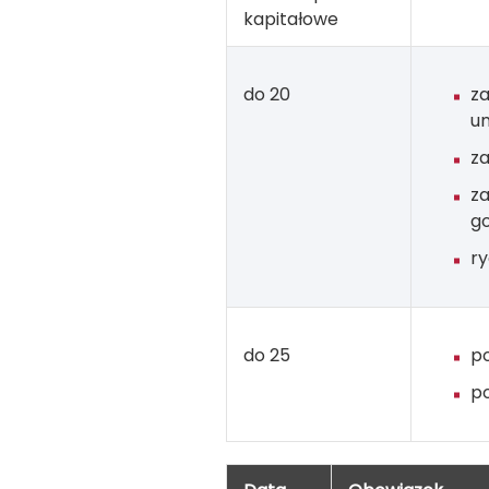
kapitałowe
do 20
z
um
z
z
g
r
do 25
p
p