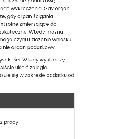
ąc należność podatkową.
 tego wykroczenia. Gdy organ
e, gdy organ ścigania
ontrolne zmierzające do
bezskuteczne. Wtedy można
nego czynu i złożenie wniosku
 a nie organ podatkowy.
j wysokości. Wtedy wystarczy
ście uiścić zaległe
osuje się w zakresie podatku od
sz pracy