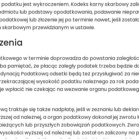
e podatku jest wykroczeniem. Kodeks karny skarbowy zal
edmiotu lub podstawy opodatkowania, podawanie niepraw
 podatkowej lub złożenie jej po terminie nawet, jeśli zost
m skarbowym przewidzianym w ustawie.
zenia
tkowego w terminie doprowadza do powstania zaległości
eba pamiętać, że płacąc zaległy podatek trzeba będzie do
Ordynacją Podatkową odsetki będą też przysługiwać za ni
 przekraczającej wysokość podatku należnego za rok poda
en je wpłacić nie czekając na wezwanie organu podatkoweg
wą traktuje się także nadpłatę, jeśli w zeznaniu lub dekla
ższej od należnej, a organ podatkowy dokonał jej zwrotu l
ieżących lub przyszłych zobowiązań podatkowych. Zwrot 
wysokości wyższej od należnej lub został on zaliczony na