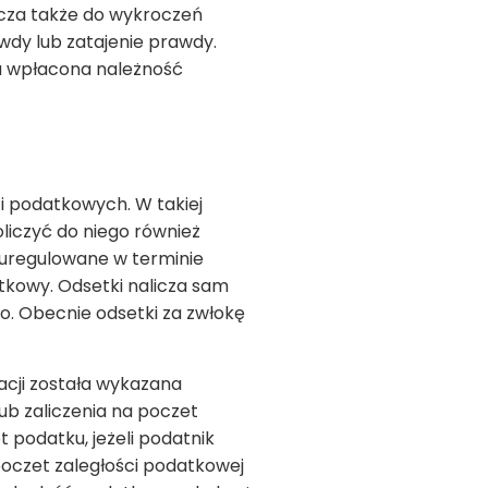
icza także do wykroczeń
dy lub zatajenie prawdy.
ała wpłacona należność
 podatkowych. W takiej
liczyć do niego również
euregulowane w terminie
tkowy. Odsetki nalicza sam
o. Obecnie odsetki za zwłokę
racji została wykazana
ub zaliczenia na poczet
podatku, jeżeli podatnik
 poczet zaległości podatkowej