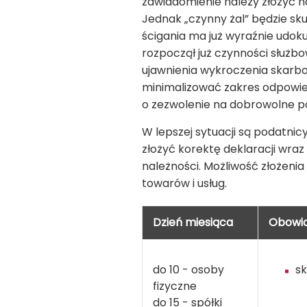
zawiadomienie należy złożyć n
Jednak „czynny żal” będzie sk
ścigania ma już wyraźnie udok
rozpoczął już czynności służb
ujawnienia wykroczenia skarb
minimalizować zakres odpowied
o zezwolenie na dobrowolne po
W lepszej sytuacji są podatnicy
złożyć korektę deklaracji wra
należności. Możliwość złożenia
towarów i usług.
Dzień miesiąca
Obowi
do 10 - osoby
sk
fizyczne
do 15 - spółki