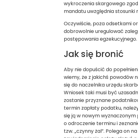
wykroczenia skargowego zgody 
mandatu uwzględnia stosunki m
Oczywiście, poza odsetkami or
dobrowolnie uregulować zaleg
postępowania egzekucyjnego.
Jak się bronić
Aby nie dopuścić do popełnien
wiemy, że z jakichś powodów 
się do naczelnika urzędu skar
Wniosek taki musi być uzasad
zostanie przyznane podatnikowi
termin zapłaty podatku, należ
się ją w nowym wyznaczonym pr
o odroczenie terminu i zeznani
tzw. „czynny żal”. Polega on 