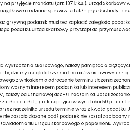
na przyjęcie mandatu (art. 137 k.k.s.). Urząd Skarbowy 
ajątkowe i rodzinne sprawcy, a także jego dochody i mo
az grzywną podatnik musi też zapłacić zaległość podatko
łego podatku, urząd skarbowy przystąpi do przymusoweg
ia wykroczenia skarbowego, należy pamiętać o ciążących
nie będziemy mogli dotrzymać terminów ustawowych zap
bowego z wnioskiem o odroczenie terminu złożenia zeznani
niony ważnym interesem podatnika lub interesem publicz
, zależy od uznaniowej decyzji naczelnika. Jeżeli zostan
y zapłacić opłatę prolongacyjną w wysokości 50 proc. sta
zez naczelnika urzędu terminie wraz z kwotą podatku. Jeż
e nie zostało złożone bądź podatek nie został zapłacony 
na zawiadomieniu urzędu skarbowego o popełnieniu wykro