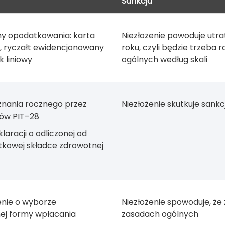
Sankcja
y opodatkowania: karta
Niezłożenie powoduje ut
 ryczałt ewidencjonowany
roku, czyli będzie trzeba 
 liniowy
ogólnych według skali
eznania rocznego przez
Niezłożenie skutkuje san
ów PIT–28
klaracji o odliczonej od
tkowej składce zdrowotnej
nie o wyborze
Niezłożenie spowoduje, że
ej formy wpłacania
zasadach ogólnych