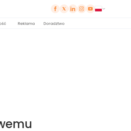
ość
Reklama
Doradztwo
owemu