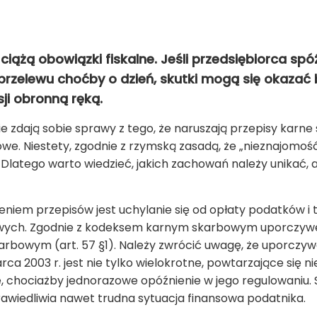
iążą obowiązki fiskalne. Jeśli przedsiębiorca spóź
 przelewu choćby o dzień, skutki mogą się okazać 
ji obronną ręką.
nie zdają sobie sprawy z tego, że naruszają przepisy kar
we. Niestety, zgodnie z rzymską zasadą, że „nieznajomość
Dlatego warto wiedzieć, jakich zachowań należy unikać, a
zeniem przepisów jest uchylanie się od opłaty podatków
owych. Zgodnie z kodeksem karnym skarbowym uporczyw
arbowym (art. 57 §1). Należy zwrócić uwagę, że uporczy
ca 2003 r. jest nie tylko wielokrotne, powtarzające się n
e, chociażby jednorazowe opóźnienie w jego regulowaniu. 
awiedliwia nawet trudna sytuacja finansowa podatnika.