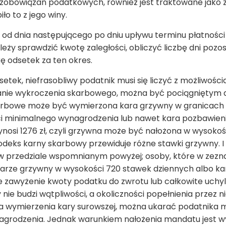
 zobowiązań podatkowych, również jest traktowane jako
ło to z jego winy.
ą od dnia następującego po dniu upływu terminu płatnośc
leży sprawdzić kwotę zaległości, obliczyć liczbę dni poz
ę odsetek za ten okres.
etek, niefrasobliwy podatnik musi się liczyć z możliwości
nanie wykroczenia skarbowego, można być pociągniętym d
arbowe może być wymierzona kara grzywny w granicach o
i minimalnego wynagrodzenia lub nawet kara pozbawienia
osi 1276 zł, czyli grzywna może być nałożona w wysokośc
odeks karny skarbowy przewiduje różne stawki grzywny. I 
 w przedziale wspomnianym powyżej; osoby, które w zezn
karze grzywny w wysokości 720 stawek dziennych albo ka
 zawyżenie kwoty podatku do zwrotu lub całkowite uchyl
nie budzi wątpliwości, a okoliczności popełnienia przez
zeba wymierzenia kary surowszej, można ukarać podatnik
grodzenia. Jednak warunkiem nałożenia mandatu jest w