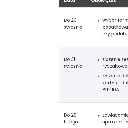
Data
Obowiązek
Do 20
wybór form
stycznia
podatkowa,
czy podatek
Do 31
złożenie z
stycznia
ryczałtowc
złożenie de
karty poda
PIT-16A
Do 20
zawiadomie
lutego
uproszczon