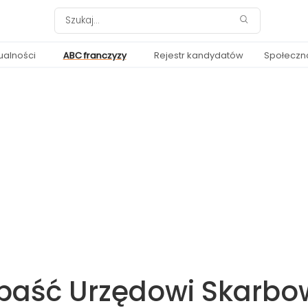
ualności
ABC franczyzy
Rejestr kandydatów
Społeczn
dpaść Urzędowi Skarb