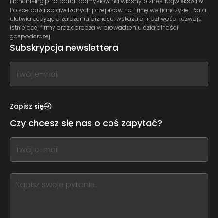
Franchising.pl to portal pomysłów na własny biznes. Największa w
Polsce baza sprawdzonych przepisów na firmę we franczyzie. Portal
ułatwia decyzję o założeniu biznesu, wskazuje możliwości rozwoju
istniejącej firmy oraz doradza w prowadzeniu działalności
gospodarczej.
Subskrypcja newslettera
If
you
see
this,
Zapisz się
leave
Czy chcesz się nas o coś zapytać?
this
form
If
field
you
blank
see
this,
leave
this
form