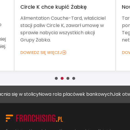
Circle K chce kupić Żabkę
No
Alimentation Couche-Tard, właściciel
Tar
o
stacji paliw Circle K, zawarł umowę w
pom
sprawie nabycia wszystkich akcji
Teg
iej
Grupy Żabka.
net
ej.
DOWIEDZ SIĘ WIĘCEJ
DOW
ię w stolicy
Nowa rola placówek bankowych
Jak otworzyć