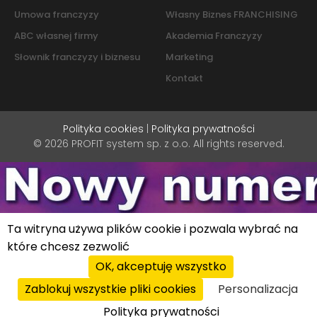
Umowa franczyzy
Własny Biznes FRANCHISING
ABC własnej firmy
Akademia Franczyzy
Słownik franczyzy i biznesu
Marketing
Kontakt
Polityka cookies
|
Polityka prywatności
© 2026 PROFIT system sp. z o.o. All rights reserved.
Ta witryna używa plików cookie i pozwala wybrać na
które chcesz zezwolić
OK, akceptuję wszystko
Zablokuj wszystkie pliki cookies
Personalizacja
Polityka prywatności