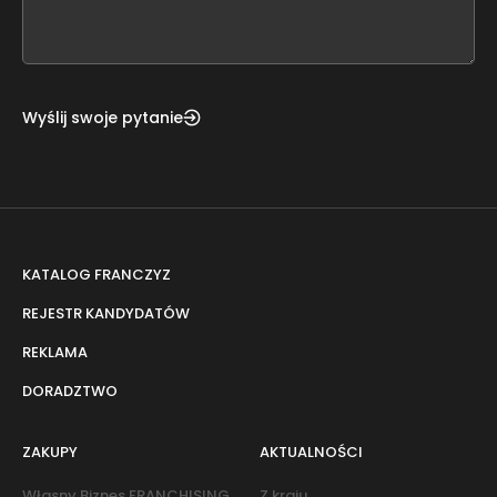
field
blank
Wyślij swoje pytanie
KATALOG FRANCZYZ
REJESTR KANDYDATÓW
REKLAMA
DORADZTWO
ZAKUPY
AKTUALNOŚCI
Własny Biznes FRANCHISING
Z kraju