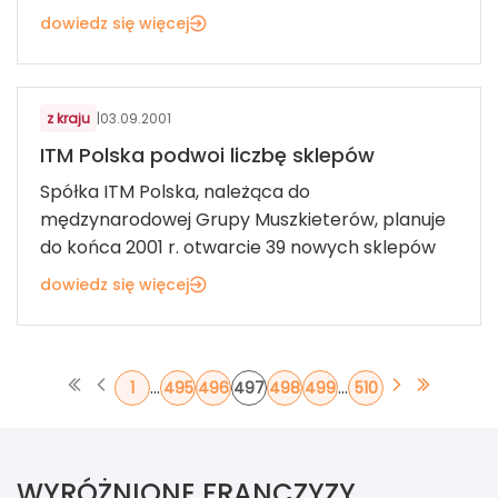
dowiedz się więcej
z kraju
|
03.09.2001
ITM Polska podwoi liczbę sklepów
Spółka ITM Polska, należąca do
mędzynarodowej Grupy Muszkieterów, planuje
do końca 2001 r. otwarcie 39 nowych sklepów
dowiedz się więcej
...
...
1
495
496
497
498
499
510
WYRÓŻNIONE FRANCZYZY