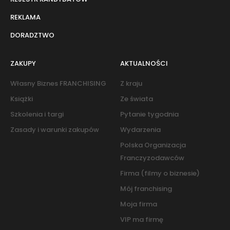
REKLAMA
DORADZTWO
ZAKUPY
AKTUALNOŚCI
Własny Biznes FRANCHISING
Z kraju
Książki
Ze świata
Szkolenia i targi
Pytanie tygodnia
Zasady i warunki zakupów
Wydarzenia
Polska Organizacja
Franczyzodawców
Firma (filmy o biznesie)
Mój franchising
Moja firma
VIP ma firmę