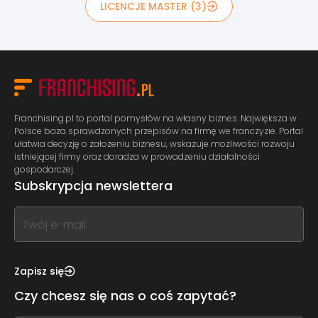
LICENCJE MASTER (3)
Franchising.pl to portal pomysłów na własny biznes. Największa w
Polsce baza sprawdzonych przepisów na firmę we franczyzie. Portal
ułatwia decyzję o założeniu biznesu, wskazuje możliwości rozwoju
istniejącej firmy oraz doradza w prowadzeniu działalności
gospodarczej.
Subskrypcja newslettera
If
you
see
this,
Zapisz się
leave
Czy chcesz się nas o coś zapytać?
this