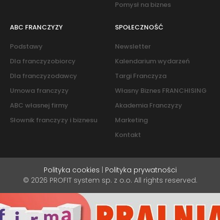
Pomysł na biznes
ABC FRANCZYZY
SPOŁECZNOŚĆ
Podstawy
Newsletter
Dla franczyzobiorcy
Kalendarium wydarzeń
Dla franczyzodawcy
Targi Franczyza
Umowa franczyzy
Własny Biznes FRANCHISING
ABC własnej firmy
Akademia Franczyzy
Słownik franczyzy i biznesu
Marketing
Kontakt
Polityka cookies
|
Polityka prywatności
© 2026 PROFIT system sp. z o.o. All rights reserved.