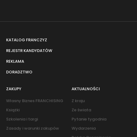
KATALOG FRANCZYZ
REJESTR KANDYDATÓW
REKLAMA
DORADZTWO
ZAKUPY
AKTUALNOŚCI
Własny Biznes FRANCHISING
Z kraju
Książki
Ze świata
Szkolenia i targi
Pytanie tygodnia
Zasady i warunki zakupów
Wydarzenia