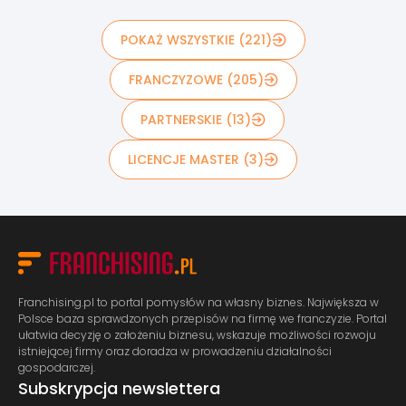
POKAŻ WSZYSTKIE (221)
FRANCZYZOWE (205)
PARTNERSKIE (13)
LICENCJE MASTER (3)
Franchising.pl to portal pomysłów na własny biznes. Największa w
Polsce baza sprawdzonych przepisów na firmę we franczyzie. Portal
ułatwia decyzję o założeniu biznesu, wskazuje możliwości rozwoju
istniejącej firmy oraz doradza w prowadzeniu działalności
gospodarczej.
Subskrypcja newslettera