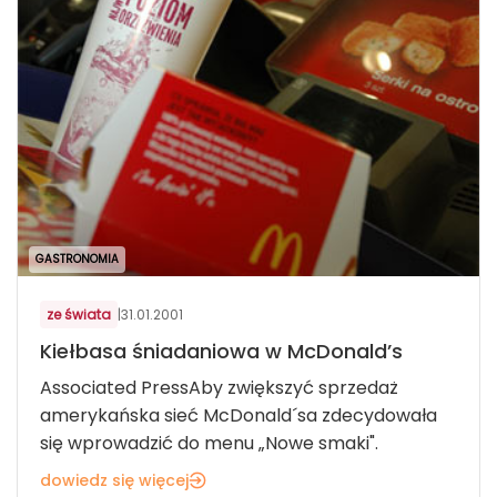
GASTRONOMIA
ze świata
|
31.01.2001
Kiełbasa śniadaniowa w McDonald’s
Associated PressAby zwiększyć sprzedaż
amerykańska sieć McDonald´sa zdecydowała
się wprowadzić do menu „Nowe smaki".
dowiedz się więcej