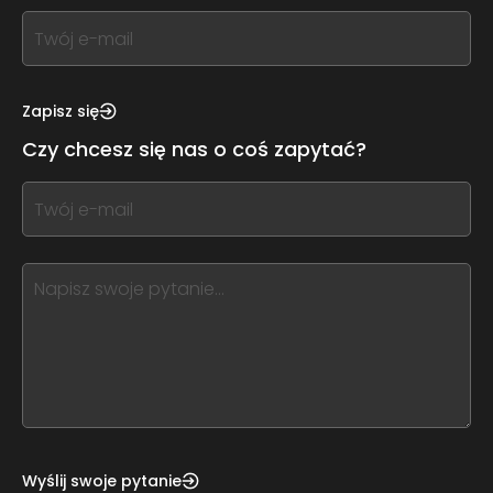
If
you
see
this,
Zapisz się
leave
Czy chcesz się nas o coś zapytać?
this
form
If
field
you
blank
see
this,
leave
this
form
field
blank
Wyślij swoje pytanie