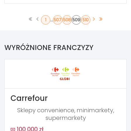
...
1
507
508
509
510
WYRÓŻNIONE FRANCZYZY
Carrefour
Sklepy convenience, minimarkety,
supermarkety
100 000 zł