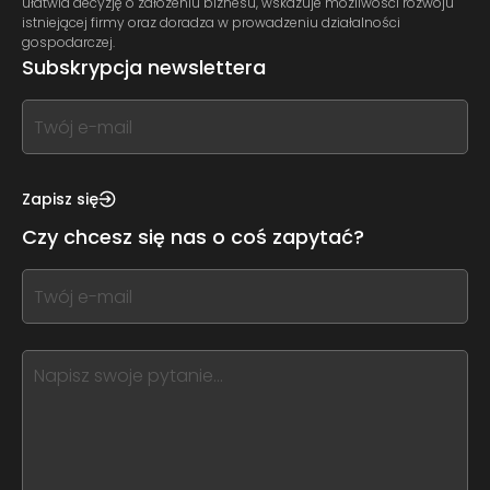
ułatwia decyzję o założeniu biznesu, wskazuje możliwości rozwoju
istniejącej firmy oraz doradza w prowadzeniu działalności
gospodarczej.
Subskrypcja newslettera
If
you
see
this,
Zapisz się
leave
Czy chcesz się nas o coś zapytać?
this
form
If
field
you
blank
see
this,
leave
this
form
field