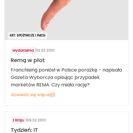
ART. SPOŻYWCZE I FMCG
wydarzenia
|
10.02.2001
Remą w płot
Franchising poniósł w Polsce porażkę - napisała
Gazeta Wyborcza opisując przypadek
marketów REMA. Czy miała rację?
dowiedz się więcej
z kraju
|
09.02.2001
Tydzień: IT