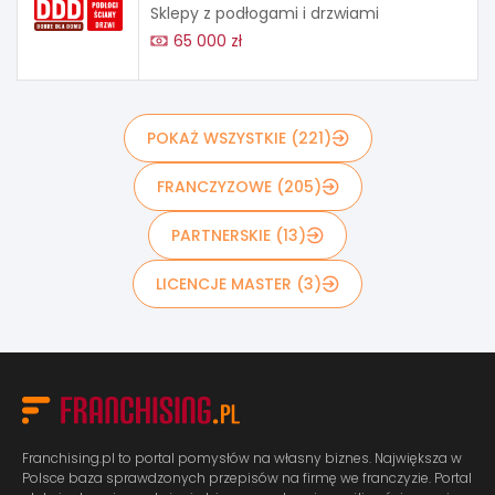
Sklepy z podłogami i drzwiami
65 000 zł
POKAŻ WSZYSTKIE (221)
FRANCZYZOWE (205)
PARTNERSKIE (13)
LICENCJE MASTER (3)
Franchising.pl to portal pomysłów na własny biznes. Największa w
Polsce baza sprawdzonych przepisów na firmę we franczyzie. Portal