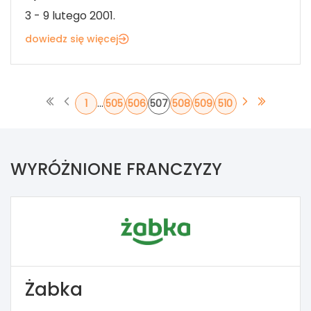
3 - 9 lutego 2001.
dowiedz się więcej
...
1
505
506
507
508
509
510
WYRÓŻNIONE FRANCZYZY
Żabka