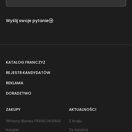
blank
Wyślij swoje pytanie
KATALOG FRANCZYZ
REJESTR KANDYDATÓW
REKLAMA
DORADZTWO
ZAKUPY
AKTUALNOŚCI
Własny Biznes FRANCHISING
Z kraju
Książki
Ze świata