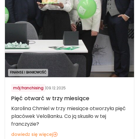
FINANSE I BANKOWOŚĆ
mój franchising
|
09.12.2025
Pięć otwarć w trzy miesiące
Karolina Chmiel w trzy miesiące otworzyła pięć
placówek VeloBanku. Co ją skusiło w tej
franczyzie?
dowiedz się więcej