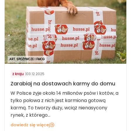
ART. SPOŻYWCZE I FMCG
z kraju
|
03.12.2025
Zarabiaj na dostawach karmy do domu
W Polsce żyje około 14 milionów psów i kotów, a
tylko połowa z nich jest karmiona gotową
karmą. To tworzy duży, wciąż nienasycony
rynek, z którego...
dowiedz się więcej