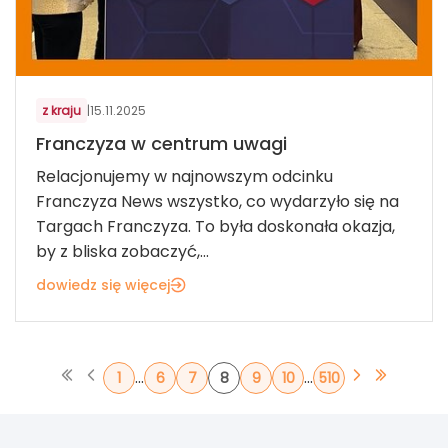
z kraju
|
15.11.2025
Franczyza w centrum uwagi
Relacjonujemy w najnowszym odcinku
Franczyza News wszystko, co wydarzyło się na
Targach Franczyza. To była doskonała okazja,
by z bliska zobaczyć,...
dowiedz się więcej
...
...
1
6
7
8
9
10
510