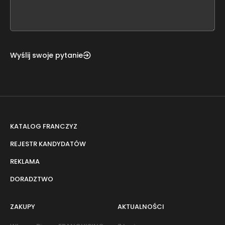
field
blank
Wyślij swoje pytanie
KATALOG FRANCZYZ
REJESTR KANDYDATÓW
REKLAMA
DORADZTWO
ZAKUPY
AKTUALNOŚCI