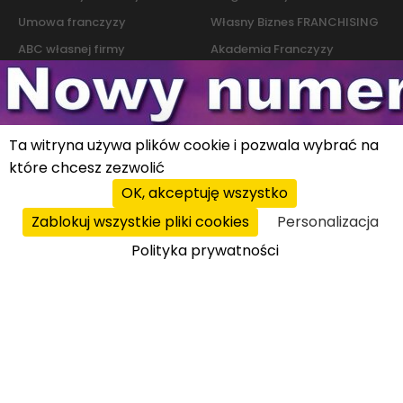
Umowa franczyzy
Własny Biznes FRANCHISING
ABC własnej firmy
Akademia Franczyzy
Słownik franczyzy i biznesu
Marketing
Kontakt
Ta witryna używa plików cookie i pozwala wybrać na
które chcesz zezwolić
Polityka cookies
|
Polityka prywatności
© 2026 PROFIT system sp. z o.o. All rights reserved.
OK, akceptuję wszystko
Zablokuj wszystkie pliki cookies
Personalizacja
Polityka prywatności