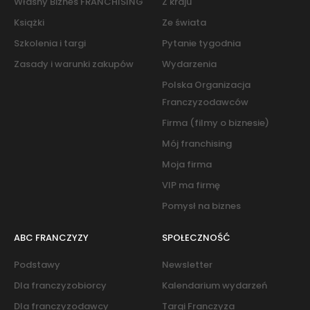
Własny Biznes FRANCHISING
Z kraju
Książki
Ze świata
Szkolenia i targi
Pytanie tygodnia
Zasady i warunki zakupów
Wydarzenia
Polska Organizacja
Franczyzodawców
Firma (filmy o biznesie)
Mój franchising
Moja firma
VIP ma firmę
Pomysł na biznes
ABC FRANCZYZY
SPOŁECZNOŚĆ
Podstawy
Newsletter
Dla franczyzobiorcy
Kalendarium wydarzeń
Dla franczyzodawcy
Targi Franczyza