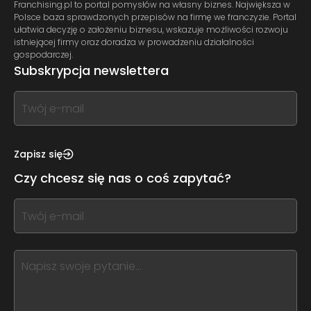
Franchising.pl to portal pomysłów na własny biznes. Największa w
Polsce baza sprawdzonych przepisów na firmę we franczyzie. Portal
ułatwia decyzję o założeniu biznesu, wskazuje możliwości rozwoju
istniejącej firmy oraz doradza w prowadzeniu działalności
gospodarczej.
Subskrypcja newslettera
If
you
see
this,
Zapisz się
leave
Czy chcesz się nas o coś zapytać?
this
form
If
field
you
blank
see
this,
leave
this
form