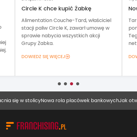
Circle K chce kupić Żabkę
No
Alimentation Couche-Tard, właściciel
Tar
o
stacji paliw Circle K, zawarł umowę w
pom
sprawie nabycia wszystkich akcji
Teg
iej
Grupy Żabka.
net
ej.
DOWIEDZ SIĘ WIĘCEJ
DOW
w stolicy
Nowa rola placówek bankowych
Jak otworzyć ga