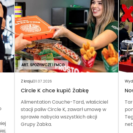
ART. SPOŻYWCZE I FMCG
Z kraju
|
31.07.2026
Wyd
Circle K chce kupić Żabkę
No
Alimentation Couche-Tard, właściciel
Tar
o
stacji paliw Circle K, zawarł umowę w
pom
sprawie nabycia wszystkich akcji
Teg
iej
Grupy Żabka.
net
ej.