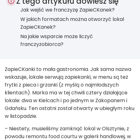
Z tego artykułu dowiesz się
Jak wejść we franczyzę ZapieCKanek?
W jakich formatach można otworzyć lokal
ZapieCKanek?
Na jakie wsparcie może liczyć
franczyzobiorca?
ZapieCKanki to mała gastronomia. Jak sama nazwa
wskazuje, lokale serwują zapiekanki, w menu są też
frytki z pieca i grzanki (z myślą o najmłodszych
klientach). Marka ma w tej chwili cztery działające
lokale: dwa w Kielcach i po jednym w Zakopanem i
Gdańsku. Ten ostatni został otwarty w ubiegłym roku
w listopadzie.
– Niestety, musieliśmy zamknąć lokal w Olsztynie, z
powodu remontu food courtu w galerii handlowej, w