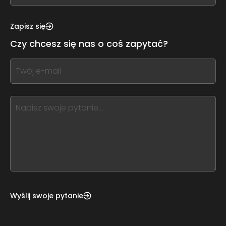
see
this,
Zapisz się
leave
Czy chcesz się nas o coś zapytać?
this
form
If
field
you
blank
see
this,
leave
this
form
field
blank
Wyślij swoje pytanie