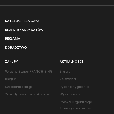
KATALOG FRANCZYZ
REJESTR KANDYDATÓW
REKLAMA
DORADZTWO
ZAKUPY
AKTUALNOŚCI
Własny Biznes FRANCHISING
Z kraju
Książki
Ze świata
Szkolenia i targi
Pytanie tygodnia
Zasady i warunki zakupów
Wydarzenia
Polska Organizacja
Franczyzodawców