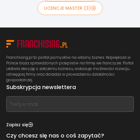
LICENCJE MASTER (3)
Franchising.pl to portal pomysłów na własny biznes. Największa w
Polsce baza sprawdzonych przepisów na firmę we franczyzie. Portal
ułatwia decyzję o założeniu biznesu, wskazuje możliwości rozwoju
istniejącej firmy oraz doradza w prowadzeniu działalności
gospodarczej.
Subskrypcja newslettera
If
you
see
this,
Zapisz się
leave
Czy chcesz się nas o coś zapytać?
this