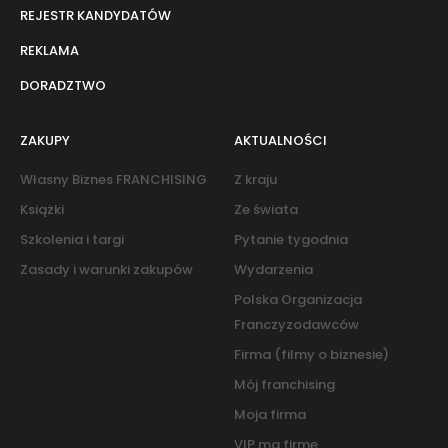
REJESTR KANDYDATÓW
REKLAMA
DORADZTWO
ZAKUPY
AKTUALNOŚCI
Własny Biznes FRANCHISING
Z kraju
Książki
Ze świata
Szkolenia i targi
Pytanie tygodnia
Zasady i warunki zakupów
Wydarzenia
Polska Organizacja
Franczyzodawców
Firma (filmy o biznesie)
Mój franchising
Moja firma
VIP ma firmę