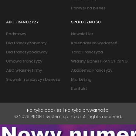
Pomysł na biznes
ABC FRANCZYZY
SPOŁECZNOŚĆ
Podstawy
Newsletter
Dla franczyzobiorcy
Kalendarium wydarzeń
Dla franczyzodawcy
Targi Franczyza
Umowa franczyzy
Własny Biznes FRANCHISING
ABC własnej firmy
Akademia Franczyzy
Słownik franczyzy i biznesu
Marketing
Kontakt
Polityka cookies
|
Polityka prywatności
© 2026 PROFIT system sp. z o.o. All rights reserved.