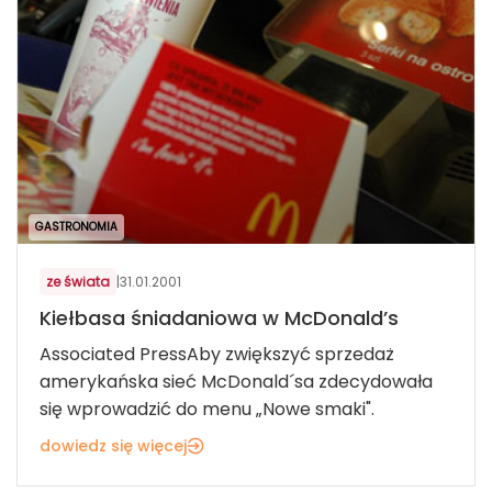
GASTRONOMIA
ze świata
|
31.01.2001
Kiełbasa śniadaniowa w McDonald’s
Associated PressAby zwiększyć sprzedaż
amerykańska sieć McDonald´sa zdecydowała
się wprowadzić do menu „Nowe smaki".
dowiedz się więcej