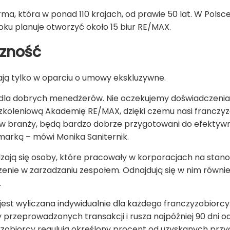
a, która w ponad 110 krajach, od prawie 50 lat. W Pols
ku planuje otworzyć około 15 biur RE/MAX.
zność
ją tylko w oparciu o umowy ekskluzywne.
s dla dobrych menedżerów. Nie oczekujemy doświadczenia
zkoleniową Akademię RE/MAX, dzięki czemu nasi franczy
 branży, będą bardzo dobrze przygotowani do efektywn
marką – mówi Monika Saniternik.
zają się osoby, które pracowały w korporacjach na sta
zenie w zarzadzaniu zespołem. Odnajdują się w nim równie
.
st wyliczana indywidualnie dla każdego franczyzobiorcy
by przeprowadzonych transakcji i rusza najpóźniej 90 dni
zobiorcy regulują określony procent od uzyskanych przy