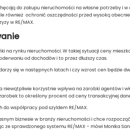
hęcają do zakupu nieruchomości na własne potrzeby i w 
le również ochronić oszczędności przed wysoką obecnie 
czyzy w RE/MAX.
wanie
ki na rynku nieruchomości. W takiej sytuacji ceny mieszka
derwaniu od dochodów i to przez dłuższy czas.
ydarzy się w następnych latach i czy wzrost cen będzie 
 niewątpliwie korzystnie wpływa na zarobki agentów i właś
arobek to określony procent od ceny transakcyjnej dane
ch do współpracy pod szyldem RE/MAX.
łasnym biznesie w branży nieruchomości i chce rozpoczą
ając ze sprawdzonego systemu RE/MAX – mówi Monika San