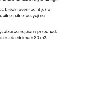
ąć break-even-point już w
lnej i silnej pozycji na
zyzobiorca najpierw przechodzi
inien mieć minimum 80 m
2
.