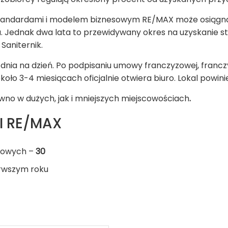
e standardami i modelem biznesowym RE/MAX może osiągn
. Jednak dwa lata to przewidywany okres na uzyskanie stabi
Saniternik.
z dnia na dzień. Po podpisaniu umowy franczyzowej, franc
 około 3-4 miesiącach oficjalnie otwiera biuro. Lokal pow
no w dużych, jak i mniejszych miejscowościach
.
I RE/MAX
zowych –
30
erwszym roku