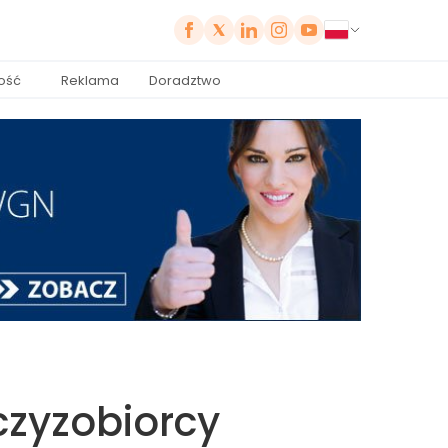
ość
Reklama
Doradztwo
czyzobiorcy