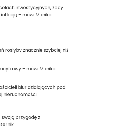
celach inwestycyjnych, żeby
inflacją – mówi Monika
ń rosłyby znacznie szybciej niż
dwucyfrowy – mówi Monika
cicieli biur działających pod
j nieruchomości.
ć swoją przygodę z
iternik.