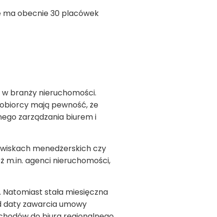
ce ma obecnie 30 placówek
 w branży nieruchomości.
zobiorcy mają pewność, że
ego zarządzania biurem i
nowiskach menedżerskich czy
ż m.in. agenci nieruchomości,
. Natomiast stała miesięczna
 od daty zawarcia umowy
chodów do biura regionalnego.