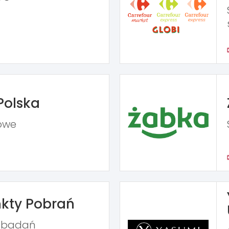
Polska
owe
kty Pobrań
ń badań