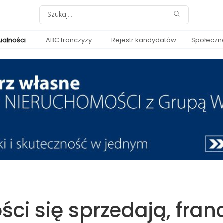
ualności
ABC franczyzy
Rejestr kandydatów
Społeczn
ci się sprzedają, fran