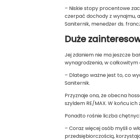
– Niskie stopy procentowe zac
czerpać dochody z wynajmu, a
Saniternik, menedżer ds. fran
Duże zaintereso
Jej zdaniem nie ma jeszcze bań
wynagrodzenia, w całkowitym o
– Dlatego ważne jest to, co w
Saniternik.
Przyznaje ona, że obecna hossa
szyldem RE/MAX. W końcu ich z
Ponadto rośnie liczba chętny
– Coraz więcej osób myśli o w
przedsiębiorczością, korzyst