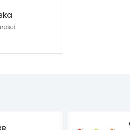
ska
mości
ee