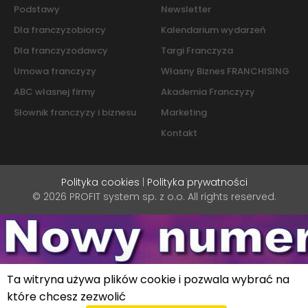
Podstawy
Newsletter
Dla franczyzobiorcy
Kalendarium wydarzeń
Dla franczyzodawcy
Targi Franczyza
Umowa franczyzy
Własny Biznes FRANCHISING
ABC własnej firmy
Akademia Franczyzy
Słownik franczyzy i biznesu
Marketing
Kontakt
Polityka cookies
|
Polityka prywatności
© 2026 PROFIT system sp. z o.o. All rights reserved.
Ta witryna używa plików cookie i pozwala wybrać na
które chcesz zezwolić