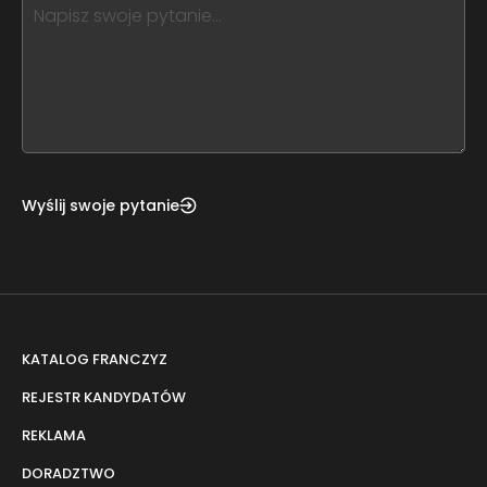
this,
leave
this
form
field
blank
Wyślij swoje pytanie
KATALOG FRANCZYZ
REJESTR KANDYDATÓW
REKLAMA
DORADZTWO