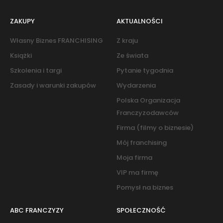
ZAKUPY
AKTUALNOŚCI
Własny Biznes FRANCHISING
Z kraju
Książki
Ze świata
Szkolenia i targi
Pytanie tygodnia
Zasady i warunki zakupów
Wydarzenia
Polska Organizacja
Franczyzodawców
Firma (filmy o biznesie)
Mój franchising
Moja firma
VIP ma firmę
Pomysł na biznes
ABC FRANCZYZY
SPOŁECZNOŚĆ