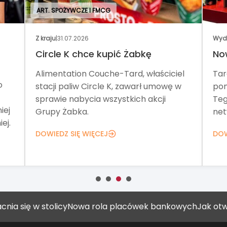
ART. SPOŻYWCZE I FMCG
Z kraju
|
31.07.2026
Wyd
Circle K chce kupić Żabkę
No
Alimentation Couche-Tard, właściciel
Tar
o
stacji paliw Circle K, zawarł umowę w
pom
sprawie nabycia wszystkich akcji
Teg
iej
Grupy Żabka.
net
ej.
DOWIEDZ SIĘ WIĘCEJ
DOW
 w stolicy
Nowa rola placówek bankowych
Jak otworzyć g