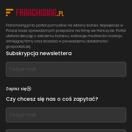
Franchising.pl to portal pomysłów na własny biznes. Największa w
Polsce baza sprawdzonych przepisów na firmę we franczyzie. Portal
ułatwia decyzję o założeniu biznesu, wskazuje możliwości rozwoju
istniejącej firmy oraz doradza w prowadzeniu działalności
gospodarczej.
Subskrypcja newslettera
If
you
see
this,
Zapisz się
leave
Czy chcesz się nas o coś zapytać?
this
form
If
field
you
blank
see