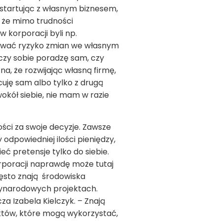
A startując z własnym biznesem,
, że mimo trudności
w korporacji byli np.
ptować ryzyko zmian we własnym
 czy sobie poradzę sam, czy
a, że rozwijając własną firmę,
cuję sam albo tylko z drugą
okół siebie, nie mam w razie
ości za swoje decyzje. Zawsze
odpowiedniej ilości pieniędzy,
eć pretensje tylko do siebie.
orporacji naprawdę może tutaj
ęsto znają środowiska
dzynarodowych projektach.
a Izabela Kielczyk. – Znają
któw, które mogą wykorzystać,