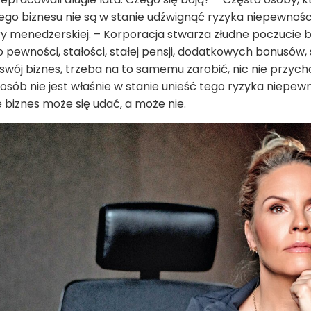
o biznesu nie są w stanie udźwignąć ryzyka niepewności 
y menedżerskiej. – Korporacja stwarza złudne poczucie 
o pewności, stałości, stałej pensji, dodatkowych bonusów,
swój biznes, trzeba na to samemu zarobić, nic nie przycho
 osób nie jest właśnie w stanie unieść tego ryzyka niepewn
że biznes może się udać, a może nie.