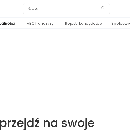
ualności
ABC franczyzy
Rejestr kandydatów
Społeczn
 przejdź na swoje