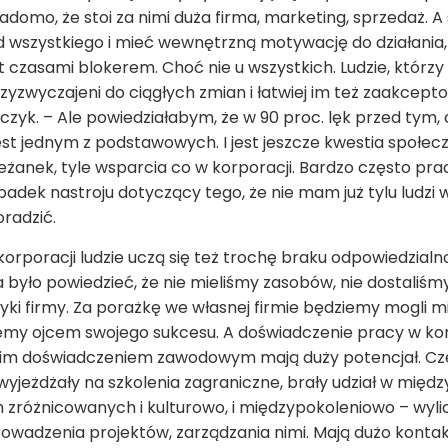
iadomo, że stoi za nimi duża firma, marketing, sprzedaż. 
od wszystkiego i mieć wewnętrzną motywację do działania
est czasami blokerem. Choć nie u wszystkich. Ludzie, którzy 
yzwyczajeni do ciągłych zmian i łatwiej im też zaakce
lczyk. – Ale powiedziałabym, że w 90 proc. lęk przed tym,
st jednym z podstawowych. I jest jeszcze kwestia społeczn
leżanek, tyle wsparcia co w korporacji. Bardzo często pra
dek nastroju dotyczący tego, że nie mam już tylu ludzi w
radzić.
 korporacji ludzie uczą się też trochę braku odpowiedzialn
było powiedzieć, że nie mieliśmy zasobów, nie dostaliśmy 
tyki firmy. Za porażkę we własnej firmie będziemy mogli mi
dziemy ojcem swojego sukcesu. A doświadczenie pracy w k
kim doświadczeniem zawodowym mają duży potencjał. Cz
wyjeżdżały na szkolenia zagraniczne, brały udział w mię
zróżnicowanych i kulturowo, i międzypokoleniowo – wylicz
owadzenia projektów, zarządzania nimi. Mają dużo konta