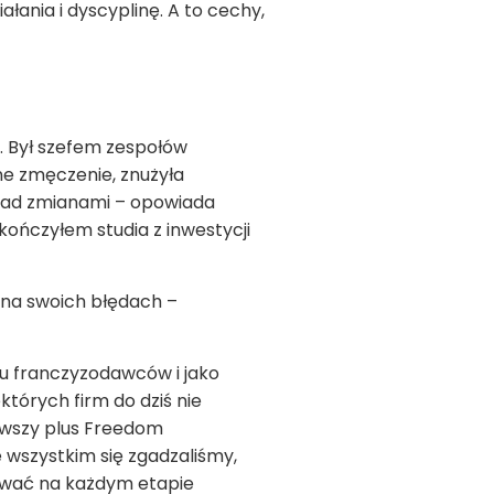
łania i dyscyplinę. A to cechy,
. Był szefem zespołów
e zmęczenie, znużyła
 nad zmianami – opowiada
skończyłem studia z inwestycji
ę na swoich błędach –
ku franczyzodawców i jako
tórych firm do dziś nie
erwszy plus Freedom
e wszystkim się zgadzaliśmy,
iewać na każdym etapie