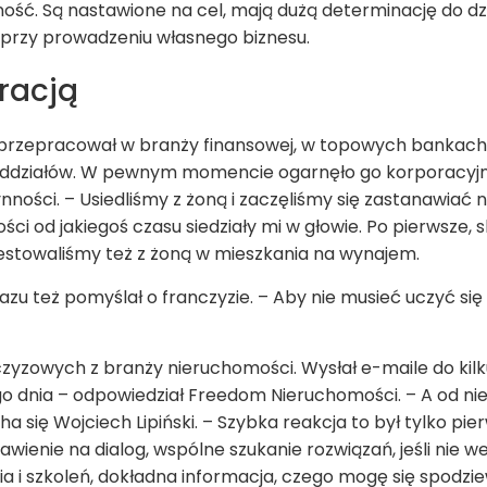
ność. Są nastawione na cel, mają dużą determinację do dzia
 przy prowadzeniu własnego biznesu.
racją
t przepracował w branży finansowej, w topowych bankach
ddziałów. W pewnym momencie ogarnęło go korporacyjn
ności. – Usiedliśmy z żoną i zaczęliśmy się zastanawiać
ści od jakiegoś czasu siedziały mi w głowie. Po pierwsze, 
nwestowaliśmy też z żoną w mieszkania na wynajem.
azu też pomyślał o franczyzie. – Aby nie musieć uczyć si
nczyzowych z branży nieruchomości. Wysłał e-maile do kil
o dnia – odpowiedział Freedom Nieruchomości. – A od niek
 się Wojciech Lipiński. – Szybka reakcja to był tylko pi
awienie na dialog, wspólne szukanie rozwiązań, jeśli nie w
a i szkoleń, dokładna informacja, czego mogę się spodz