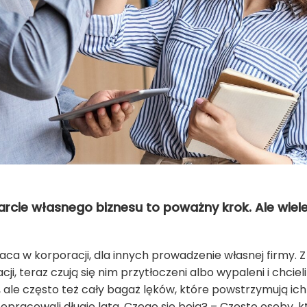
warcie własnego biznesu to poważny krok. Ale wiele
ca w korporacji, dla innych prowadzenie własnej firmy. Z
cji, teraz czują się nim przytłoczeni albo wypaleni i chcie
 ale często też cały bagaż lęków, które powstrzymują ic
rzepracowali długie lata. Czego się boją? – Często osoby, 