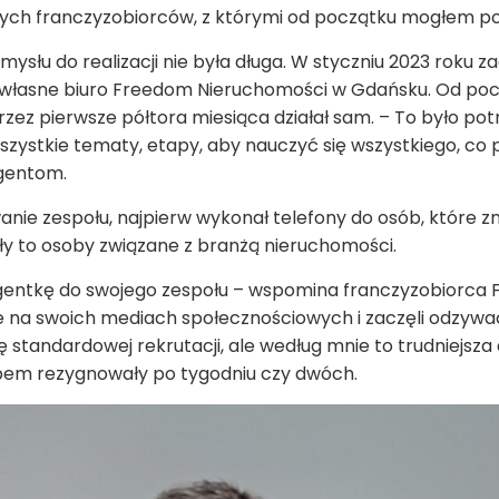
nnych franczyzobiorców, z którymi od początku mogłem 
słu do realizacji nie była długa. W styczniu 2023 roku za
ał własne biuro Freedom Nieruchomości w Gdańsku. Od poc
zez pierwsze półtora miesiąca działał sam. – To było po
wszystkie tematy, etapy, aby nauczyć się wszystkiego, co
agentom.
nie zespołu, najpierw wykonał telefony do osób, które zna
ły to osoby związane z branżą nieruchomości.
 agentkę do swojego zespołu – wspomina franczyzobiorca
e na swoich mediach społecznościowych i zaczęli odzywać 
 standardowej rekrutacji, ale według mnie to trudniejsza
bem rezygnowały po tygodniu czy dwóch.