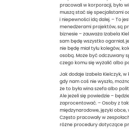
pracowali w korporacji, było w
muszą stać się specjalistami 
i niepewności idą dalej. – To j
menedżerami projektów, są prz
biznesie – zauważa Izabela Kie
sam będę wszystko ogarniał, je
nie będę miał tylu kolegów, ko
osobą. Może być odczuwany spa
czego komu się wyżalić albo po
Jak dodaje Izabela Kielczyk, w
gdy nam coś nie wyszło, można 
że to była wina szefa albo poli
Ale jeżeli się powiedzie – bę
zaprocentować. – Osoby z ta
międzynarodowe, języki obce, 
Często pracowały w zespołach 
różne procedury dotyczące pr