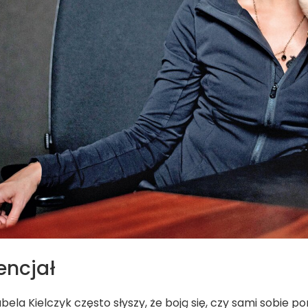
encjał
ela Kielczyk często słyszy, że boją się, czy sami sobie po