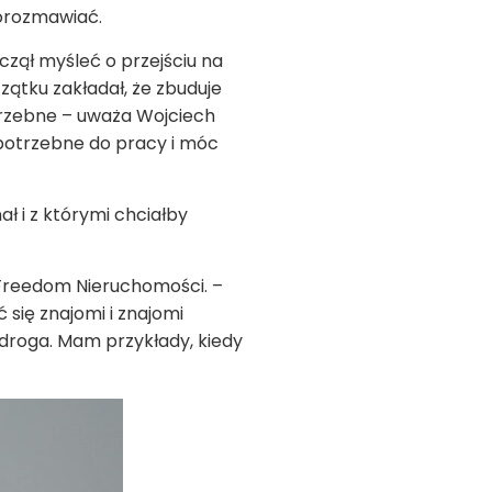
porozmawiać.
czął myśleć o przejściu na
zątku zakładał, że zbuduje
trzebne – uważa Wojciech
 potrzebne do pracy i móc
ł i z którymi chciałby
 Freedom Nieruchomości. –
się znajomi i znajomi
 droga. Mam przykłady, kiedy