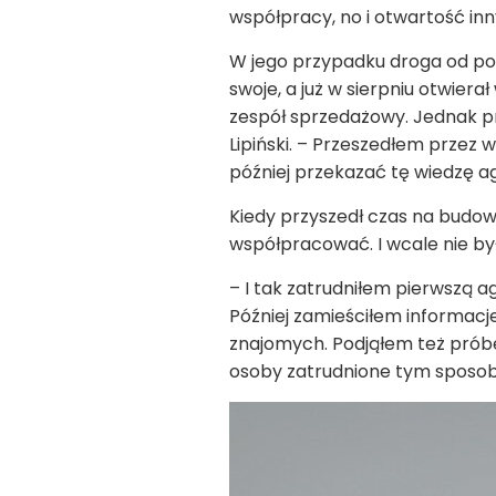
współpracy, no i otwartość i
W jego przypadku droga od pomy
swoje, a już w sierpniu otwier
zespół sprzedażowy. Jednak pr
Lipiński. – Przeszedłem przez 
później przekazać tę wiedzę 
Kiedy przyszedł czas na budowa
współpracować. I wcale nie by
– I tak zatrudniłem pierwszą
Później zamieściłem informacj
znajomych. Podjąłem też próbę
osoby zatrudnione tym sposo