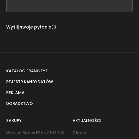
field
blank
Wyślij swoje pytanie
KATALOG FRANCZYZ
REJESTR KANDYDATÓW
REKLAMA
DORADZTWO
ZAKUPY
AKTUALNOŚCI
Własny Biznes FRANCHISING
Z kraju