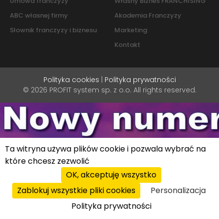
Umowa franczyzy
Własny Biznes FRANCHISING
ABC własnej firmy
Akademia Franczyzy
Słownik franczyzy i biznesu
Marketing
Kontakt
Polityka cookies
|
Polityka prywatności
© 2026 PROFIT system sp. z o.o. All rights reserved.
Ta witryna używa plików cookie i pozwala wybrać na
które chcesz zezwolić
OK, akceptuję wszystko
Zablokuj wszystkie pliki cookies
Personalizacja
Polityka prywatności