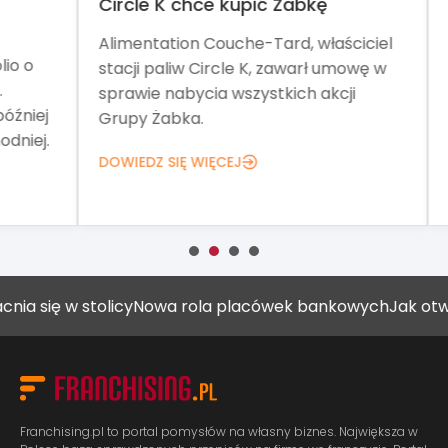
Circle K chce kupić Żabkę
No
Alimentation Couche-Tard, właściciel
Tar
o
stacji paliw Circle K, zawarł umowę w
pom
sprawie nabycia wszystkich akcji
Teg
iej
Grupy Żabka.
net
ej.
DOWIEDZ SIĘ WIĘCEJ
DOW
ę w stolicy
Nowa rola placówek bankowych
Jak otworzyć 
Franchising.pl to portal pomysłów na własny biznes. Największa w