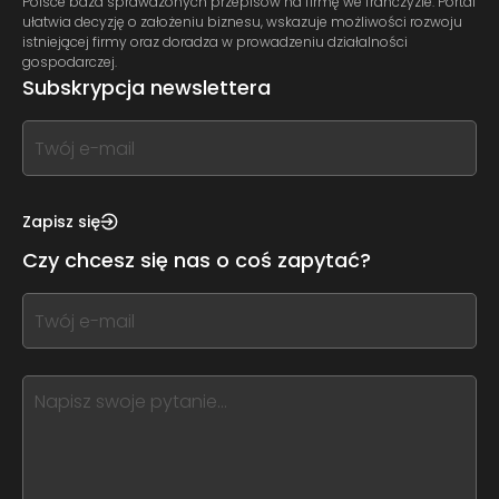
Polsce baza sprawdzonych przepisów na firmę we franczyzie. Portal
ułatwia decyzję o założeniu biznesu, wskazuje możliwości rozwoju
istniejącej firmy oraz doradza w prowadzeniu działalności
gospodarczej.
Subskrypcja newslettera
If
you
see
this,
Zapisz się
leave
Czy chcesz się nas o coś zapytać?
this
form
If
field
you
blank
see
this,
leave
this
form