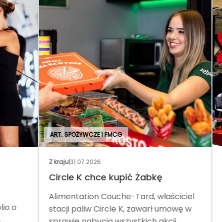
ART. SPOŻYWCZE I FMCG
Z kraju
|
31.07.2026
Wyd
Circle K chce kupić Żabkę
No
Alimentation Couche-Tard, właściciel
Tar
o
stacji paliw Circle K, zawarł umowę w
pom
sprawie nabycia wszystkich akcji
Teg