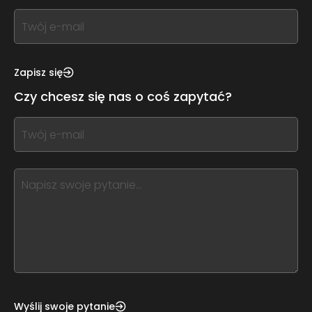
If
you
see
this,
Zapisz się
leave
Czy chcesz się nas o coś zapytać?
this
form
If
field
you
blank
see
this,
leave
this
form
field
blank
Wyślij swoje pytanie