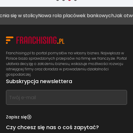
się w stolicy
Nowa rola placówek bankowych
Jak otworzy
Franchising.pl to portal pomysłów na własny biznes. Największa w
Polsce baza sprawdzonych przepisów na firmę we franczyzie. Portal
ułatwia decyzję o założeniu biznesu, wskazuje możliwości rozwoju
istniejącej firmy oraz doradza w prowadzeniu działalności
gospodarczej.
Subskrypcja newslettera
If
you
see
this,
Zapisz się
leave
Czy chcesz się nas o coś zapytać?
this