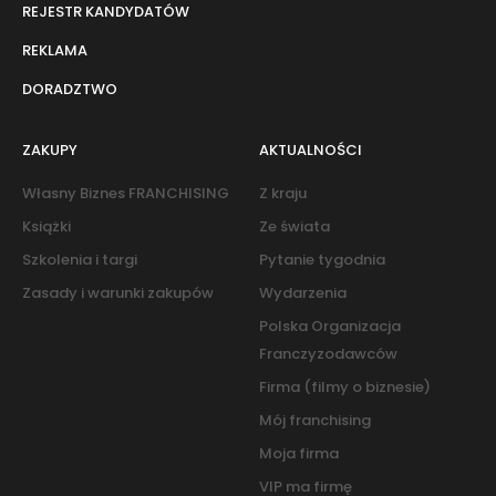
REJESTR KANDYDATÓW
REKLAMA
DORADZTWO
ZAKUPY
AKTUALNOŚCI
Własny Biznes FRANCHISING
Z kraju
Książki
Ze świata
Szkolenia i targi
Pytanie tygodnia
Zasady i warunki zakupów
Wydarzenia
Polska Organizacja
Franczyzodawców
Firma (filmy o biznesie)
Mój franchising
Moja firma
VIP ma firmę