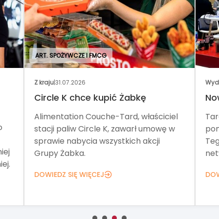
ART. SPOŻYWCZE I FMCG
Z kraju
|
31.07.2026
Wyd
Circle K chce kupić Żabkę
No
Alimentation Couche-Tard, właściciel
Tar
o
stacji paliw Circle K, zawarł umowę w
pom
sprawie nabycia wszystkich akcji
Teg
iej
Grupy Żabka.
net
ej.
DOWIEDZ SIĘ WIĘCEJ
DOW