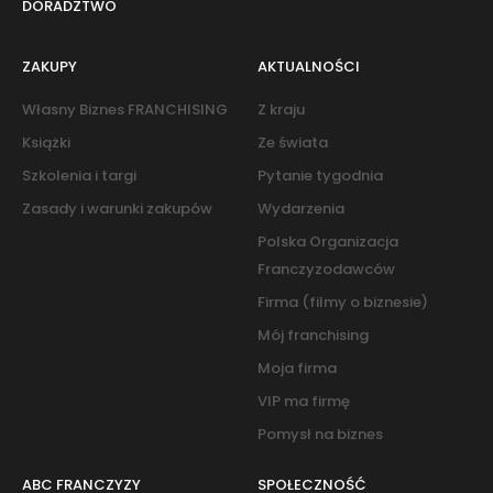
DORADZTWO
ZAKUPY
AKTUALNOŚCI
Własny Biznes FRANCHISING
Z kraju
Książki
Ze świata
Szkolenia i targi
Pytanie tygodnia
Zasady i warunki zakupów
Wydarzenia
Polska Organizacja
Franczyzodawców
Firma (filmy o biznesie)
Mój franchising
Moja firma
VIP ma firmę
Pomysł na biznes
ABC FRANCZYZY
SPOŁECZNOŚĆ