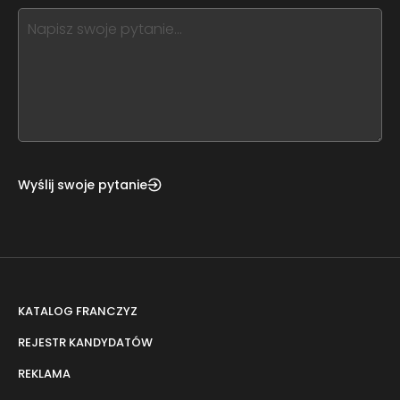
this,
leave
this
form
field
blank
Wyślij swoje pytanie
KATALOG FRANCZYZ
REJESTR KANDYDATÓW
REKLAMA