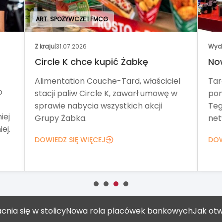
ART. SPOŻYWCZE I FMCG
Z kraju
|
31.07.2026
Wyd
Circle K chce kupić Żabkę
No
Alimentation Couche-Tard, właściciel
Tar
o
stacji paliw Circle K, zawarł umowę w
pom
sprawie nabycia wszystkich akcji
Teg
iej
Grupy Żabka.
net
ej.
DOWIEDZ SIĘ WIĘCEJ
DOW
 w stolicy
Nowa rola placówek bankowych
Jak otworzyć g