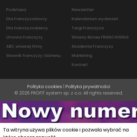
Podstawy
Newsletter
Dla franczyzobiorcy
Kalendarium wydarzeń
Dla franczyzodawcy
Targi Franczyza
Umowa franczyzy
Własny Biznes FRANCHISING
ABC własnej firmy
Akademia Franczyzy
Słownik franczyzy i biznesu
Marketing
Kontakt
Polityka cookies
|
Polityka prywatności
© 2026 PROFIT system sp. z o.o. All rights reserved.
Ta witryna używa plików cookie i pozwala wybrać na