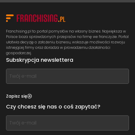
Franchising.pl to portal pomysłów na własny biznes. Największa w
Polsce baza sprawdzonych przepisów na firmę we franczyzie. Portal
ułatwia decyzję o założeniu biznesu, wskazuje możliwości rozwoju
istniejącej firmy oraz doradza w prowadzeniu działalności
gospodarczej.
Subskrypcja newslettera
If
you
see
this,
Zapisz się
leave
Czy chcesz się nas o coś zapytać?
this
form
If
field
you
blank
see