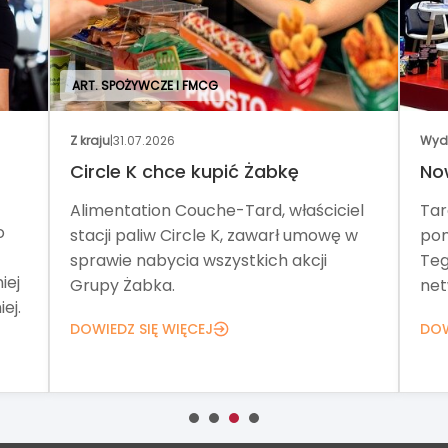
ART. SPOŻYWCZE I FMCG
Z kraju
|
31.07.2026
Wyd
Circle K chce kupić Żabkę
No
Alimentation Couche-Tard, właściciel
Tar
o
stacji paliw Circle K, zawarł umowę w
pom
sprawie nabycia wszystkich akcji
Teg
iej
Grupy Żabka.
net
ej.
DOWIEDZ SIĘ WIĘCEJ
DOW