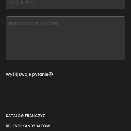
field
you
blank
see
this,
leave
this
form
field
blank
Wyślij swoje pytanie
KATALOG FRANCZYZ
REJESTR KANDYDATÓW