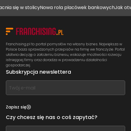
 w stolicy
Nowa rola placówek bankowych
Jak otworzyć g
Franchising.pl to portal pomysłów na własny biznes. Największa w
Polsce baza sprawdzonych przepisów na firmę we franczyzie. Portal
ułatwia decyzję o założeniu biznesu, wskazuje możliwości rozwoju
istniejącej firmy oraz doradza w prowadzeniu działalności
gospodarczej.
Subskrypcja newslettera
If
you
see
this,
Zapisz się
leave
Czy chcesz się nas o coś zapytać?
this
form
If