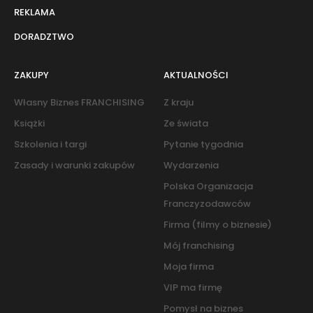
REKLAMA
DORADZTWO
ZAKUPY
AKTUALNOŚCI
Własny Biznes FRANCHISING
Z kraju
Książki
Ze świata
Szkolenia i targi
Pytanie tygodnia
Zasady i warunki zakupów
Wydarzenia
Polska Organizacja
Franczyzodawców
Firma (filmy o biznesie)
Mój franchising
Moja firma
VIP ma firmę
Pomysł na biznes