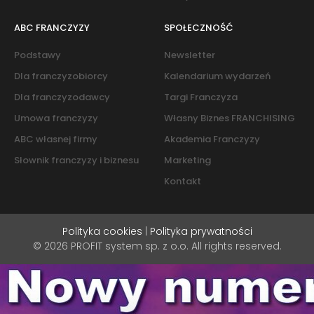
ABC FRANCZYZY
SPOŁECZNOŚĆ
Podstawy
Newsletter
Dla franczyzobiorcy
Kalendarium wydarzeń
Dla franczyzodawcy
Targi Franczyza
Umowa franczyzy
Własny Biznes FRANCHISING
ABC własnej firmy
Akademia Franczyzy
Słownik franczyzy i biznesu
Marketing
Kontakt
Polityka cookies
|
Polityka prywatności
© 2026 PROFIT system sp. z o.o. All rights reserved.