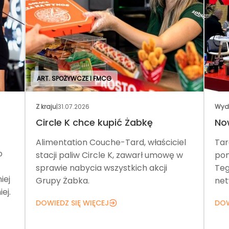
ART. SPOŻYWCZE I FMCG
Z kraju
|
31.07.2026
Wyd
Circle K chce kupić Żabkę
No
Alimentation Couche-Tard, właściciel
Tar
o
stacji paliw Circle K, zawarł umowę w
pom
sprawie nabycia wszystkich akcji
Teg
iej
Grupy Żabka.
net
ej.
DOWIEDZ SIĘ WIĘCEJ
DOW