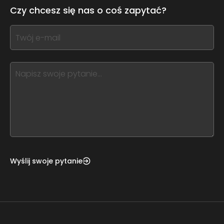
leave
Czy chcesz się nas o coś zapytać?
this
form
If
field
you
blank
see
this,
leave
this
form
field
blank
Wyślij swoje pytanie