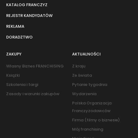
KATALOG FRANCZYZ
REJESTR KANDYDATÓW
REKLAMA
DORADZTWO
ZAKUPY
AKTUALNOŚCI
Własny Biznes FRANCHISING
Z kraju
Książki
Ze świata
Szkolenia i targi
Pytanie tygodnia
Zasady i warunki zakupów
Wydarzenia
Polska Organizacja
Franczyzodawców
Firma (filmy o biznesie)
Mój franchising