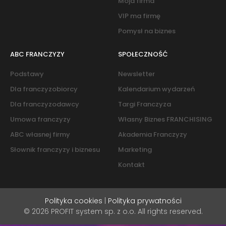
Moja firma
VIP ma firmę
Pomysł na biznes
ABC FRANCZYZY
SPOŁECZNOŚĆ
Podstawy
Newsletter
Dla franczyzobiorcy
Kalendarium wydarzeń
Dla franczyzodawcy
Targi Franczyza
Umowa franczyzy
Własny Biznes FRANCHISING
ABC własnej firmy
Akademia Franczyzy
Słownik franczyzy i biznesu
Marketing
Kontakt
Polityka cookies
|
Polityka prywatności
© 2026 PROFIT system sp. z o.o. All rights reserved.