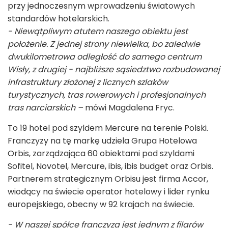
przy jednoczesnym wprowadzeniu światowych
standardów hotelarskich.
- Niewątpliwym atutem naszego obiektu jest
położenie. Z jednej strony niewielka, bo zaledwie
dwukilometrowa odległość do samego centrum
Wisły, z drugiej - najbliższe sąsiedztwo rozbudowanej
infrastruktury złożonej z licznych szlaków
turystycznych, tras rowerowych i profesjonalnych
tras narciarskich –
mówi Magdalena Fryc.
To 19 hotel pod szyldem Mercure na terenie Polski.
Franczyzy na tę markę udziela Grupa Hotelowa
Orbis, zarządzająca 60 obiektami pod szyldami
Sofitel, Novotel, Mercure, ibis, ibis budget oraz Orbis.
Partnerem strategicznym Orbisu jest firma Accor,
wiodący na świecie operator hotelowy i lider rynku
europejskiego, obecny w 92 krajach na świecie.
- W naszej spółce franczyza jest jednym z filarów