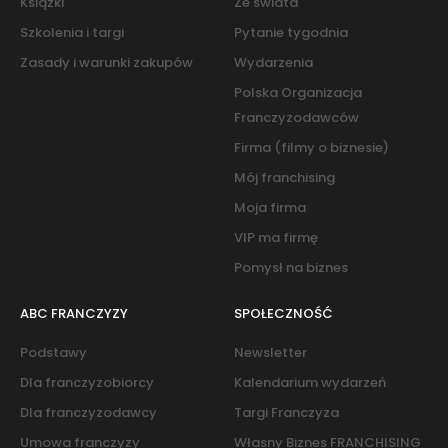
Książki
Ze świata
Szkolenia i targi
Pytanie tygodnia
Zasady i warunki zakupów
Wydarzenia
Polska Organizacja
Franczyzodawców
Firma (filmy o biznesie)
Mój franchising
Moja firma
VIP ma firmę
Pomysł na biznes
ABC FRANCZYZY
SPOŁECZNOŚĆ
Podstawy
Newsletter
Dla franczyzobiorcy
Kalendarium wydarzeń
Dla franczyzodawcy
Targi Franczyza
Umowa franczyzy
Własny Biznes FRANCHISING