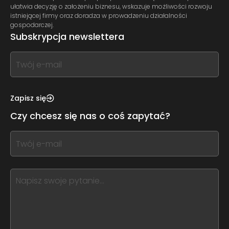
ułatwia decyzję o założeniu biznesu, wskazuje możliwości rozwoju
istniejącej firmy oraz doradza w prowadzeniu działalności
gospodarczej.
Subskrypcja newslettera
If
you
see
this,
Zapisz się
leave
Czy chcesz się nas o coś zapytać?
this
form
If
field
you
blank
see
this,
leave
this
form
field