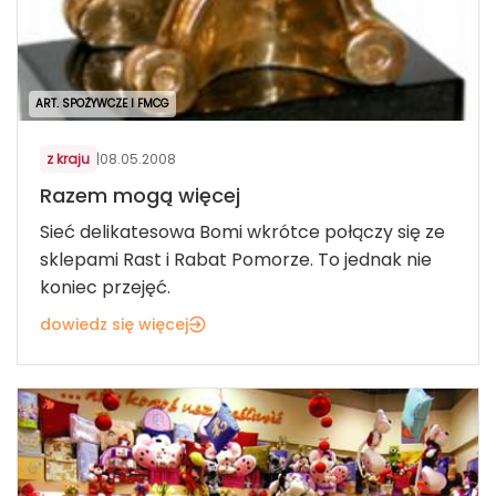
ART. SPOŻYWCZE I FMCG
z kraju
|
08.05.2008
Razem mogą więcej
Sieć delikatesowa Bomi wkrótce połączy się ze
sklepami Rast i Rabat Pomorze. To jednak nie
koniec przejęć.
dowiedz się więcej