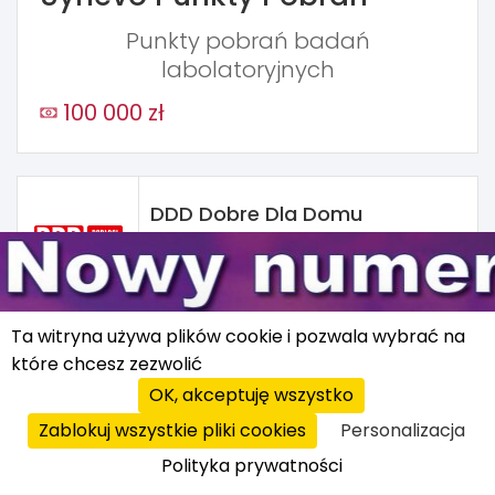
Punkty pobrań badań
labolatoryjnych
100 000 zł
DDD Dobre Dla Domu
Sklepy z podłogami i drzwiami
65 000 zł
Ta witryna używa plików cookie i pozwala wybrać na
które chcesz zezwolić
Jesion Inwestycje
OK, akceptuję wszystko
Urządzanie wnętrz
30 000 zł
Zablokuj wszystkie pliki cookies
Personalizacja
Polityka prywatności