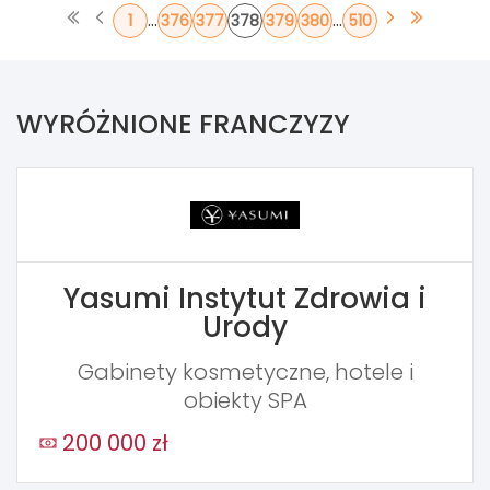
...
...
1
376
377
378
379
380
510
WYRÓŻNIONE FRANCZYZY
Yasumi Instytut Zdrowia i
Urody
Gabinety kosmetyczne, hotele i
obiekty SPA
200 000 zł