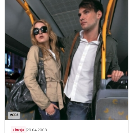
MODA
z kraju
|
29.04.2008