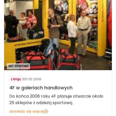
ART. SPORTOWE
z kraju
|
05.05.2008
4F w galeriach handlowych
Do końca 2008 roku 4F planuje otwarcie około
25 sklepów z odzieżą sportową.
dowiedz się więcej