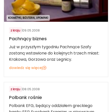
KOSMETYKI, BIŻUTERIA, UPOMINKI
z kraju
|
09.05.2008
Pachnący biznes
Już w przyszłym tygodniu Pachnące Szafy
zostaną wstawione do kolejnych trzech miast:
Krakowa, Gorzowa oraz Legnicy.
dowiedz się więcej
FINANSE I BANKOWOŚĆ
z kraju
|
08.05.2008
Polbank rośnie
Polbank EFG, będący oddziałem greckiego
banku EFG Eurobank Ergasias, w pierwszym