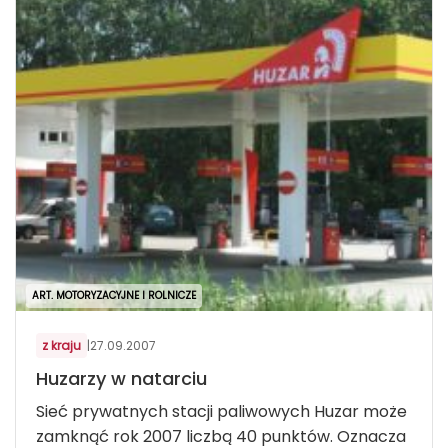
ART. MOTORYZACYJNE I ROLNICZE
z kraju
|
27.09.2007
Huzarzy w natarciu
Sieć prywatnych stacji paliwowych Huzar może
zamknąć rok 2007 liczbą 40 punktów. Oznacza