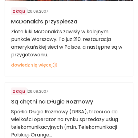
z kraju
|
26.09.2007
McDonald’s przyspiesza
Złote łuki McDonald’s zawisły w kolejnym
punkcie Warszawy. To już 210. restauracja
amerykańskiej sieci w Polsce, a następne są w
przygotowaniu.
dowiedz się więcej
TELEKOMUNIKACJA, IT, AGD/RTV
z kraju
|
26.09.2007
Są chętni na Długie Rozmowy
Spółka Długie Rozmowy (DRSA), trzeci co do
wielkości operator na rynku sprzedaży usług
telekomunikacyjnych (m.in. Telekomunikacji
Polskiej, Orange...