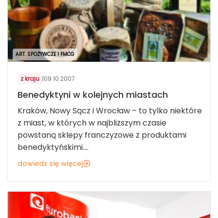
ART. SPOŻYWCZE I FMCG
z kraju
|
09.10.2007
Benedyktyni w kolejnych miastach
Kraków, Nowy Sącz i Wrocław – to tylko niektóre
z miast, w których w najbliższym czasie
powstaną sklepy franczyzowe z produktami
benedyktyńskimi....
dowiedz się więcej