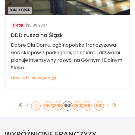
DOM I OGRÓD
z kraju
|
26.09.2007
DDD rusza na Śląsk
Dobre Dla Domu, ogólnopolska franczyzowa
sieć sklepów z podłogami, panelami i drzwiami
planuje intensywny rozwój na Górnym i Dolnym
Śląsku.
dowiedz się więcej
...
...
1
387
388
389
390
391
510
WYRÓŻNIONE FRANCZYZY