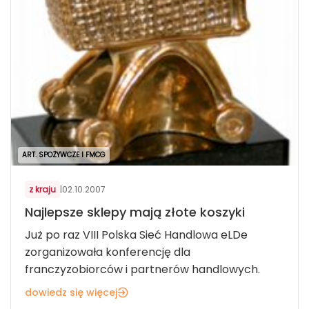
ART. SPOŻYWCZE I FMCG
z kraju
|
02.10.2007
Najlepsze sklepy mają złote koszyki
Już po raz VIII Polska Sieć Handlowa eLDe
zorganizowała konferencję dla
franczyzobiorców i partnerów handlowych.
dowiedz się więcej