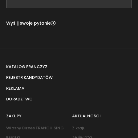
blank
Wyślij swoje pytanie
KATALOG FRANCZYZ
REJESTR KANDYDATÓW
REKLAMA
DORADZTWO
ZAKUPY
AKTUALNOŚCI
Własny Biznes FRANCHISING
Z kraju
Książki
Ze świata