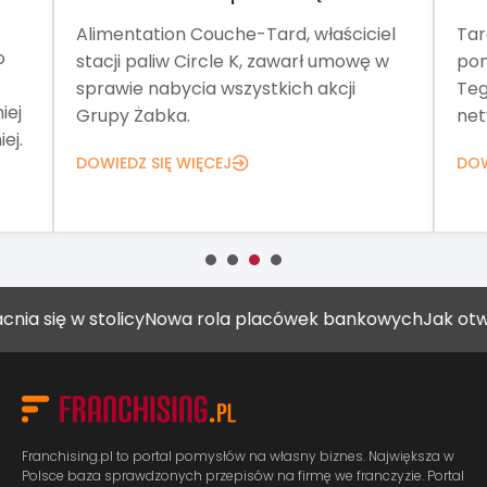
Alimentation Couche-Tard, właściciel
Tar
o
stacji paliw Circle K, zawarł umowę w
pom
sprawie nabycia wszystkich akcji
Teg
iej
Grupy Żabka.
net
ej.
DOWIEDZ SIĘ WIĘCEJ
DOW
ę w stolicy
Nowa rola placówek bankowych
Jak otworzyć 
Franchising.pl to portal pomysłów na własny biznes. Największa w
Polsce baza sprawdzonych przepisów na firmę we franczyzie. Portal