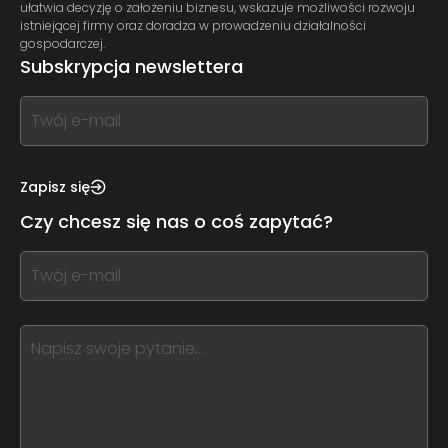
ułatwia decyzję o założeniu biznesu, wskazuje możliwości rozwoju
istniejącej firmy oraz doradza w prowadzeniu działalności
gospodarczej.
Subskrypcja newslettera
If
you
see
this,
Zapisz się
leave
Czy chcesz się nas o coś zapytać?
this
form
If
field
you
blank
see
this,
leave
this
form
field