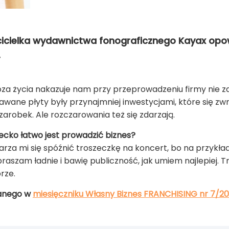
cicielka wydawnictwa fonograficznego Kayax opo
.
proza życia nakazuje nam przy przeprowadzeniu firmy nie
awane płyty były przynajmniej inwestycjami, które się zwr
zarobek. Ale rozczarowania też się zdarzają.
ecko łatwo jest prowadzić biznes?
rza mi się spóźnić troszeczkę na koncert, bo na przykład
zepraszam ładnie i bawię publiczność, jak umiem najlepiej.
rze.
anego w
miesięczniku Własny Biznes FRANCHISING nr 7/2