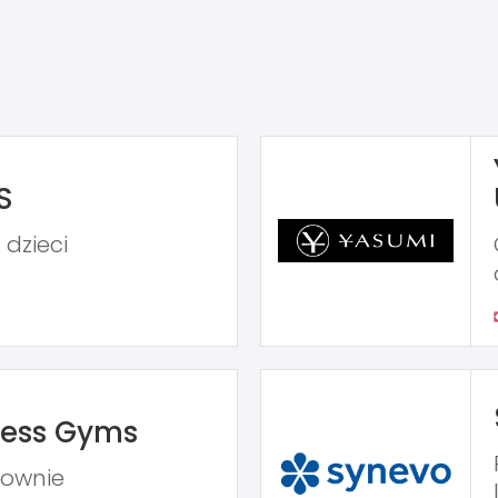
S
 dzieci
ness Gyms
iłownie