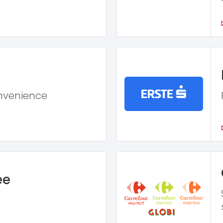
nvenience
ee