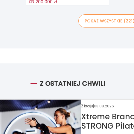
200 000 zł
POKAŻ WSZYSTKIE (221
Z OSTATNIEJ CHWILI
Z kraju
|
31.07.2026
Circle K chc