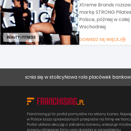
Alimentation Couche-Ta
Circle K, zawarł umow
wszystkich akcji Grupy
DOWIEDZ SIĘ WIĘCEJ
ART. SPOŻYWCZE I FMCG
macnia się w stolicy
Nowa rola placówek bankowych
Jak o
Franchising.pl to portal pomysłów na własny biznes. Najwi
w Polsce baza sprawdzonych przepisów na firmę we francz
Portal ułatwia decyzję o założeniu biznesu, wskazuje możli
rozwoju istniejącej firmy oraz doradza w prowadzeniu