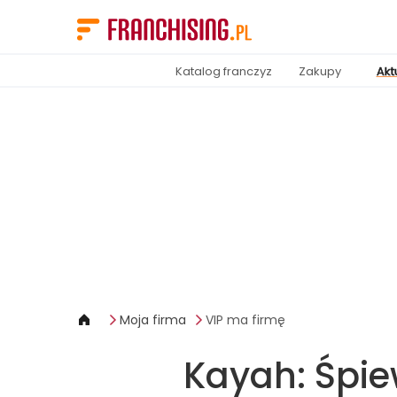
Panel zarządzania plikami cookies
Katalog franczyz
Zakupy
Akt
Moja firma
VIP ma firmę
Kayah: Śpi