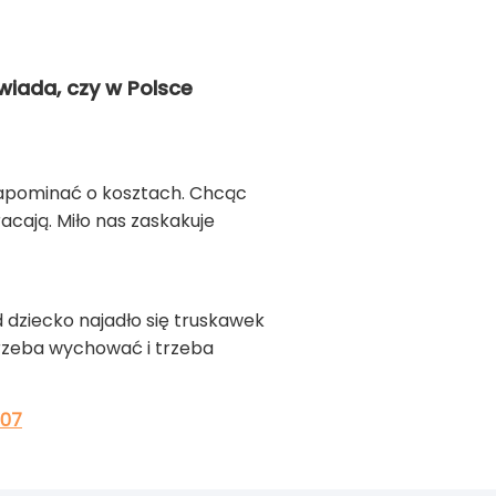
wiada, czy w Polsce
 zapominać o kosztach. Chcąc
acają. Miło nas zaskakuje
 dziecko najadło się truskawek
 Trzeba wychować i trzeba
007