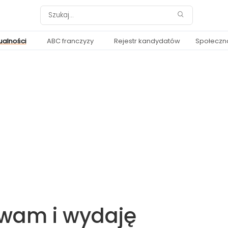
ualności
ABC franczyzy
Rejestr kandydatów
Społeczn
ewam i wydaję