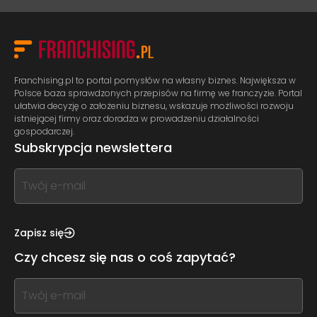
Franchising.pl to portal pomysłów na własny biznes. Największa w
Polsce baza sprawdzonych przepisów na firmę we franczyzie. Portal
ułatwia decyzję o założeniu biznesu, wskazuje możliwości rozwoju
istniejącej firmy oraz doradza w prowadzeniu działalności
gospodarczej.
Subskrypcja newslettera
If
you
see
this,
Zapisz się
leave
Czy chcesz się nas o coś zapytać?
this
form
If
field
you