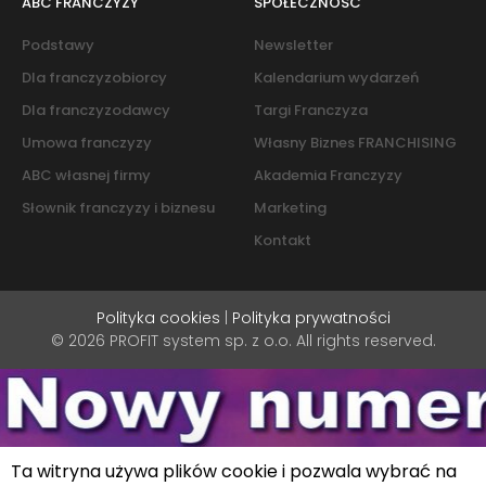
ABC FRANCZYZY
SPOŁECZNOŚĆ
Podstawy
Newsletter
Dla franczyzobiorcy
Kalendarium wydarzeń
Dla franczyzodawcy
Targi Franczyza
Umowa franczyzy
Własny Biznes FRANCHISING
ABC własnej firmy
Akademia Franczyzy
Słownik franczyzy i biznesu
Marketing
Kontakt
Polityka cookies
|
Polityka prywatności
© 2026 PROFIT system sp. z o.o. All rights reserved.
Ta witryna używa plików cookie i pozwala wybrać na