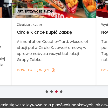
ART. SPOŻYWCZE I FMCG
Z kraju
|
31.07.2026
Wyd
Circle K chce kupić Żabkę
No
Alimentation Couche-Tard, właściciel
Tar
o
stacji paliw Circle K, zawarł umowę w
pom
sprawie nabycia wszystkich akcji
Teg
iej
Grupy Żabka.
net
ej.
DOWIEDZ SIĘ WIĘCEJ
DOW
ę w stolicy
Nowa rola placówek bankowych
Jak otworzyć 