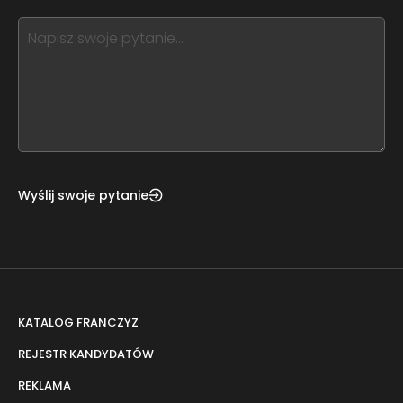
blank
see
this,
leave
this
form
field
blank
Wyślij swoje pytanie
KATALOG FRANCZYZ
REJESTR KANDYDATÓW
REKLAMA