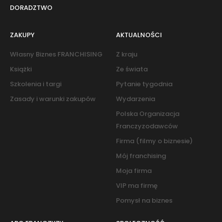
DORADZTWO
ZAKUPY
AKTUALNOŚCI
Własny Biznes FRANCHISING
Z kraju
Książki
Ze świata
Szkolenia i targi
Pytanie tygodnia
Zasady i warunki zakupów
Wydarzenia
Polska Organizacja
Franczyzodawców
Firma (filmy o biznesie)
Mój franchising
Moja firma
VIP ma firmę
Pomysł na biznes