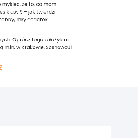
ie myśleć, że to, co mam
 klasy S – jak twierdzi
hobby, miły dodatek.
znych. Oprócz tego założyłem
ą m.in. w Krakowie, Sosnowcu i
7