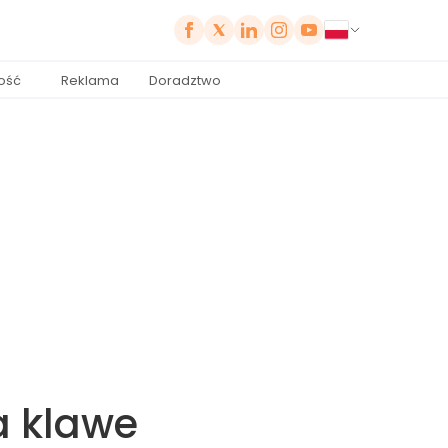
ość
Reklama
Doradztwo
a klawe