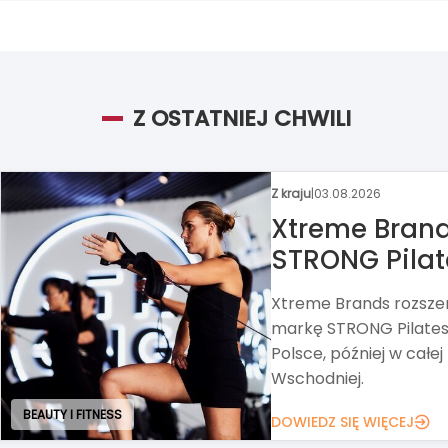
Z OSTATNIEJ CHWILI
Z kraju
|
31.07.2026
Circle K chc
Alimentation Couche-Ta
Circle K, zawarł umow
wszystkich akcji Grupy
DOWIEDZ SIĘ WIĘCEJ
ART. SPOŻYWCZE I FMCG