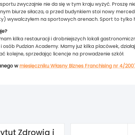
 sportu zwyczajnie nie da się w tym kraju wyżyć. Proszę n
nym biurze siłacza, a przed budynkiem stoi nowy mercedes
ty) wywalczyłem na sportowych arenach. Sport to tylko 
je?
am kilka restauracji i drobniejszych lokali gastronomic
i osób Pudzian Academy. Mamy już kilka placówek, działaj
rać kolejne, sprzedając licencje na prowadzenie szkół.
anego w
miesięczniku Własny Biznes Franchising nr 4/200
ytut Zdrowia i