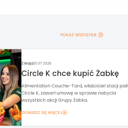
POKAŻ WSZYSTKIE
Wydarzenia
|
30.07.2026
Nowa formuła Targów
Franczyza
Targi Franczyza od ponad 20 lat pomagają zna
pomysł na biznes. Tegoroczna edycja stawia ta
na networking, wykłady i Strefę Biznesu.
DOWIEDZ SIĘ WIĘCEJ