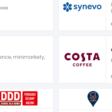
owe
ence, minimarkety,