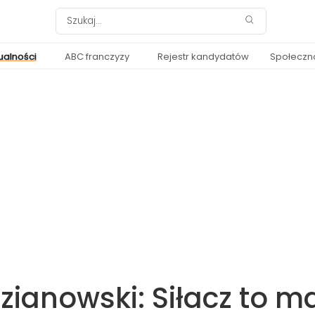
ualności
ABC franczyzy
Rejestr kandydatów
Społeczn
zianowski: Siłacz to m