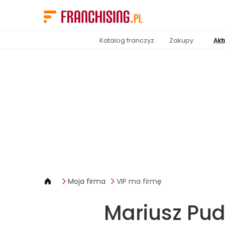
Panel zarządzania plikami cookies
Katalog franczyz
Zakupy
Akt
Moja firma
VIP ma firmę
Mariusz Pud