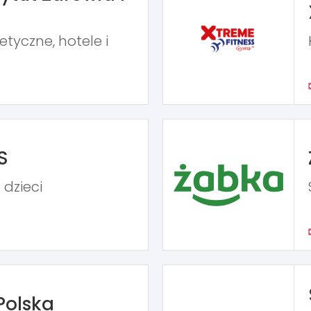
tyczne, hotele i
S
 dzieci
Polska