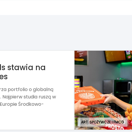
e kupić Żabkę
rd, właściciel stacji paliw
ę w sprawie nabycia
 Żabka.