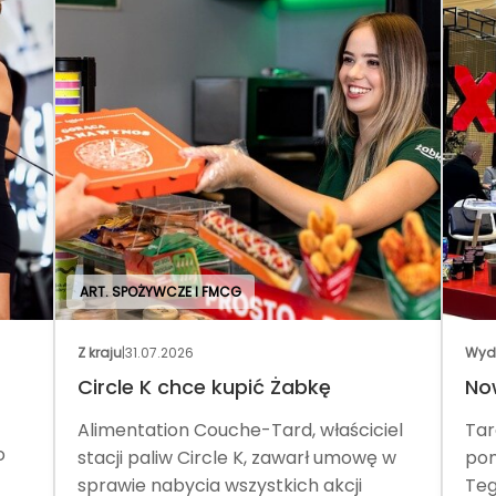
ART. SPOŻYWCZE I FMCG
Z kraju
|
31.07.2026
Wyd
Circle K chce kupić Żabkę
No
Alimentation Couche-Tard, właściciel
Tar
o
stacji paliw Circle K, zawarł umowę w
pom
sprawie nabycia wszystkich akcji
Teg