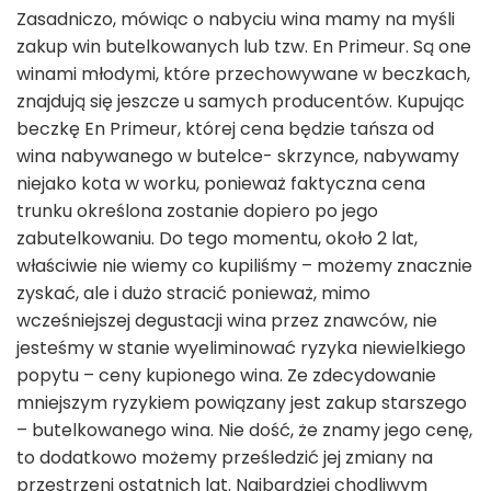
Zasadniczo, mówiąc o nabyciu wina mamy na myśli
zakup win butelkowanych lub tzw. En Primeur. Są one
winami młodymi, które przechowywane w beczkach,
znajdują się jeszcze u samych producentów. Kupując
beczkę En Primeur, której cena będzie tańsza od
wina nabywanego w butelce- skrzynce, nabywamy
niejako kota w worku, ponieważ faktyczna cena
trunku określona zostanie dopiero po jego
zabutelkowaniu. Do tego momentu, około 2 lat,
właściwie nie wiemy co kupiliśmy – możemy znacznie
zyskać, ale i dużo stracić ponieważ, mimo
wcześniejszej degustacji wina przez znawców, nie
jesteśmy w stanie wyeliminować ryzyka niewielkiego
popytu – ceny kupionego wina. Ze zdecydowanie
mniejszym ryzykiem powiązany jest zakup starszego
– butelkowanego wina. Nie dość, że znamy jego cenę,
to dodatkowo możemy prześledzić jej zmiany na
przestrzeni ostatnich lat. Najbardziej chodliwym