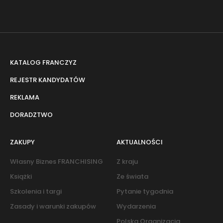
KATALOG FRANCZYZ
REJESTR KANDYDATÓW
REKLAMA
DORADZTWO
ZAKUPY
AKTUALNOŚCI
Własny Biznes FRANCHISING
Z kraju
Książki
Ze świata
Szkolenia i targi
Pytanie tygodnia
Zasady i warunki zakupów
Wydarzenia
Polska Organizacja