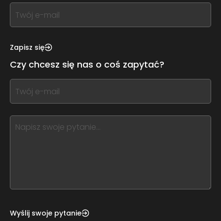
If
you
see
this,
Zapisz się
leave
Czy chcesz się nas o coś zapytać?
this
form
If
field
you
blank
see
this,
leave
this
form
field
blank
Wyślij swoje pytanie