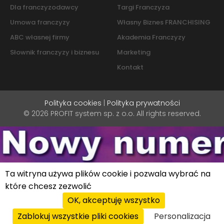
Dla franczyzodawcy
Targi Franczyza
Umowa franczyzy
Własny Biznes FRANCHISING
ABC własnej firmy
Akademia Franczyzy
Słownik franczyzy i biznesu
Marketing
Kontakt
Polityka cookies
|
Polityka prywatności
© 2026 PROFIT system sp. z o.o. All rights reserved.
Ta witryna używa plików cookie i pozwala wybrać na
które chcesz zezwolić
OK, akceptuję wszystko
Zablokuj wszystkie pliki cookies
Personalizacja