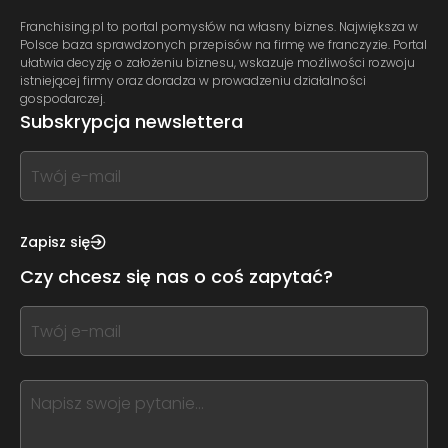
Franchising.pl to portal pomysłów na własny biznes. Największa w
Polsce baza sprawdzonych przepisów na firmę we franczyzie. Portal
ułatwia decyzję o założeniu biznesu, wskazuje możliwości rozwoju
istniejącej firmy oraz doradza w prowadzeniu działalności
gospodarczej.
Subskrypcja newslettera
If
you
see
this,
Zapisz się
leave
Czy chcesz się nas o coś zapytać?
this
form
If
field
you
blank
see
this,
leave
this