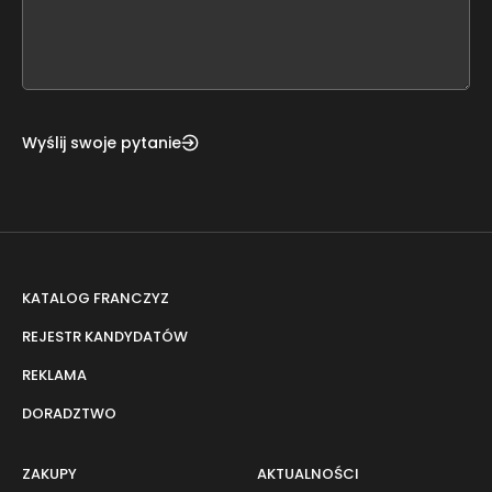
form
field
blank
Wyślij swoje pytanie
KATALOG FRANCZYZ
REJESTR KANDYDATÓW
REKLAMA
DORADZTWO
ZAKUPY
AKTUALNOŚCI