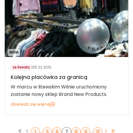
MODA
ze świata
|
05.02.2010
Kolejna placówka za granicą
W marcu w litewskim Wilnie uruchomiony
zostanie nowy sklep Brand New Products.
dowiedz się więcej
...
...
1
5
6
7
8
9
21