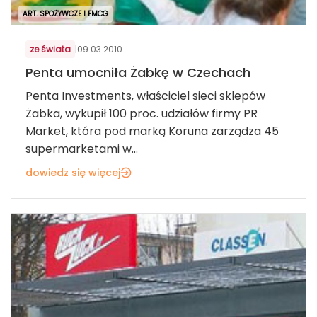
ART. SPOŻYWCZE I FMCG
ze świata
|
09.03.2010
Penta umocniła Żabkę w Czechach
Penta Investments, właściciel sieci sklepów
Żabka, wykupił 100 proc. udziałów firmy PR
Market, która pod marką Koruna zarządza 45
supermarketami w...
dowiedz się więcej