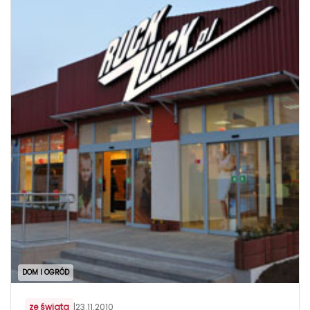
DOM I OGRÓD
ze świata
|
23.11.2010