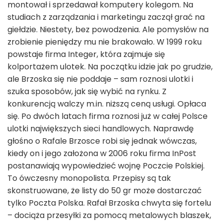
montował i sprzedawał komputery kolegom. Na
studiach z zarządzania i marketingu zaczął grać na
giełdzie. Niestety, bez powodzenia. Ale pomysłów na
zrobienie pieniędzy mu nie brakowało. W 1999 roku
powstaje firma Integer, która zajmuje się
kolportażem ulotek. Na początku idzie jak po grudzie,
ale Brzoska się nie poddaje – sam roznosi ulotki i
szuka sposobów, jak się wybić na rynku. Z
konkurencją walczy m.in. niższą ceną usługi. Opłaca
się. Po dwóch latach firma roznosi już w całej Polsce
ulotki największych sieci handlowych. Naprawdę
głośno o Rafale Brzosce robi się jednak wówczas,
kiedy on i jego założona w 2006 roku firma InPost
postanawiają wypowiedzieć wojnę Poczcie Polskiej.
To ówczesny monopolista. Przepisy są tak
skonstruowane, że listy do 50 gr może dostarczać
tylko Poczta Polska. Rafał Brzoska chwyta się fortelu
– dociąża przesyłki za pomocą metalowych blaszek,