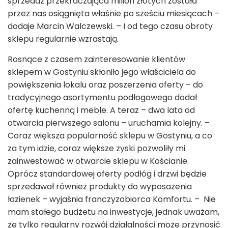
sprzedaż przekraczająca milion złotych została
przez nas osiągnięta właśnie po sześciu miesiącach –
dodaje Marcin Walczewski. – I od tego czasu obroty
sklepu regularnie wzrastają.
Rosnące z czasem zainteresowanie klientów
sklepem w Gostyniu skłoniło jego właściciela do
powiększenia lokalu oraz poszerzenia oferty – do
tradycyjnego asortymentu podłogowego dodał
ofertę kuchenną i meble. A teraz – dwa lata od
otwarcia pierwszego salonu – uruchamia kolejny. –
Coraz większa popularność sklepu w Gostyniu, a co
za tym idzie, coraz większe zyski pozwoliły mi
zainwestować w otwarcie sklepu w Kościanie.
Oprócz standardowej oferty podłóg i drzwi będzie
sprzedawał również produkty do wyposażenia
łazienek – wyjaśnia franczyzobiorca Komfortu. – Nie
mam stałego budżetu na inwestycje, jednak uważam,
że tylko regularny rozwój działalności może przynosić