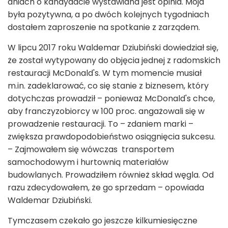
dniach o kandydacie wystawiana jest opinia. Moja
była pozytywna, a po dwóch kolejnych tygodniach
dostałem zaproszenie na spotkanie z zarządem.
W lipcu 2017 roku Waldemar Dziubiński dowiedział się,
że został wytypowany do objęcia jednej z radomskich
restauracji McDonald's. W tym momencie musiał
m.in. zadeklarować, co się stanie z biznesem, który
dotychczas prowadził – ponieważ McDonald's chce,
aby franczyzobiorcy w 100 proc. angażowali się w
prowadzenie restauracji. To – zdaniem marki –
zwiększa prawdopodobieństwo osiągnięcia sukcesu.
– Zajmowałem się wówczas transportem
samochodowym i hurtownią materiałów
budowlanych. Prowadziłem również skład węgla. Od
razu zdecydowałem, że go sprzedam – opowiada
Waldemar Dziubiński.
Tymczasem czekało go jeszcze kilkumiesięczne