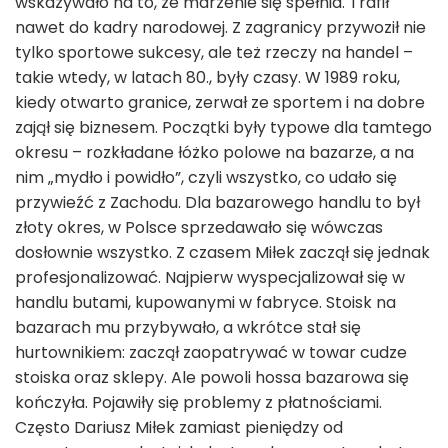
wskazywało na to, że marzenie się spełnia. Trafił
nawet do kadry narodowej. Z zagranicy przywoził nie
tylko sportowe sukcesy, ale też rzeczy na handel –
takie wtedy, w latach 80., były czasy. W 1989 roku,
kiedy otwarto granice, zerwał ze sportem i na dobre
zajął się biznesem. Początki były typowe dla tamtego
okresu – rozkładane łóżko polowe na bazarze, a na
nim „mydło i powidło”, czyli wszystko, co udało się
przywieźć z Zachodu. Dla bazarowego handlu to był
złoty okres, w Polsce sprzedawało się wówczas
dosłownie wszystko. Z czasem Miłek zaczął się jednak
profesjonalizować. Najpierw wyspecjalizował się w
handlu butami, kupowanymi w fabryce. Stoisk na
bazarach mu przybywało, a wkrótce stał się
hurtownikiem: zaczął zaopatrywać w towar cudze
stoiska oraz sklepy. Ale powoli hossa bazarowa się
kończyła. Pojawiły się problemy z płatnościami.
Często Dariusz Miłek zamiast pieniędzy od