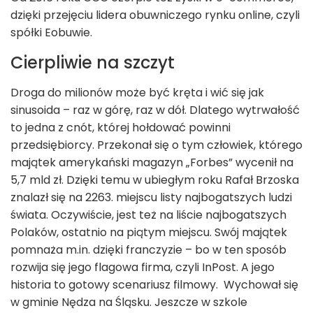
dzięki przejęciu lidera obuwniczego rynku online, czyli
spółki Eobuwie.
Cierpliwie na szczyt
Droga do milionów może być kręta i wić się jak
sinusoida – raz w górę, raz w dół. Dlatego wytrwałość
to jedna z cnót, której hołdować powinni
przedsiębiorcy. Przekonał się o tym człowiek, którego
majątek amerykański magazyn „Forbes” wycenił na
5,7 mld zł. Dzięki temu w ubiegłym roku Rafał Brzoska
znalazł się na 2263. miejscu listy najbogatszych ludzi
świata. Oczywiście, jest też na liście najbogatszych
Polaków, ostatnio na piątym miejscu. Swój majątek
pomnaża m.in. dzięki franczyzie – bo w ten sposób
rozwija się jego flagowa firma, czyli InPost. A jego
historia to gotowy scenariusz filmowy. Wychował się
w gminie Nędza na Śląsku. Jeszcze w szkole