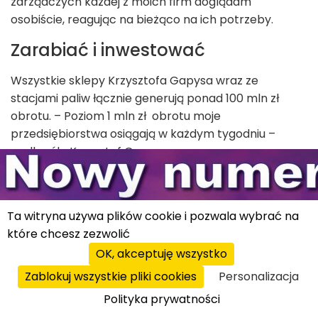
zarządczych każdej z moich firm doglądam
osobiście, reagując na bieżąco na ich potrzeby.
Zarabiać i inwestować
Wszystkie sklepy Krzysztofa Gapysa wraz ze
stacjami paliw łącznie generują ponad 100 mln zł
obrotu. – Poziom 1 mln zł obrotu moje
przedsiębiorstwa osiągają w każdym tygodniu –
podkreśla Krzysztof Gapys.
Bartłomiej Tarłowski, kierownik działu rekrutacji i
szkoleń franczyzobiorców Grupy Muszkieterów,
zapewnia, że wszystkie sklepy Intermarche generują
Ta witryna używa plików cookie i pozwala wybrać na
obroty większe niż milion złotych w skali roku. Są
które chcesz zezwolić
nawet takie, które generują milionowy i wyższy obrót
OK, akceptuję wszystko
na przestrzeni tygodnia. – Ta wartość uzależniona
jest od wielkości punktu sprzedaży, formatu,
Zablokuj wszystkie pliki cookies
Personalizacja
lokalizacji i jakości zarządzania – dodaje Bartłomiej
Polityka prywatności
Tarłowski.