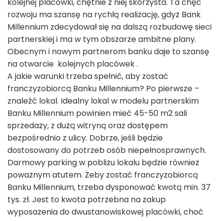
kolejnej placówki, chętnie z niej skorzysta. Ta chęć
rozwoju ma szansę na rychłą realizację, gdyż Bank
Millennium zdecydował się na dalszą rozbudowę sieci
partnerskiej i ma w tym obszarze ambitne plany.
Obecnym i nowym partnerom banku daje to szansę
na otwarcie kolejnych placówek .
A jakie warunki trzeba spełnić, aby zostać
franczyzobiorcą Banku Millennium? Po pierwsze –
znaleźć lokal. Idealny lokal w modelu partnerskim
Banku Millennium powinien mieć 45-50 m
2
sali
sprzedaży, z dużą witryną oraz dostępem
bezpośrednio z ulicy. Dobrze, jeśli będzie
dostosowany do potrzeb osób niepełnosprawnych.
Darmowy parking w pobliżu lokalu będzie również
poważnym atutem. Żeby zostać franczyzobiorcą
Banku Millennium, trzeba dysponować kwotą min. 37
tys. zł. Jest to kwota potrzebna na zakup
wyposażenia do dwustanowiskowej placówki, choć