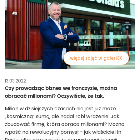
więcej zdjęć w galerii
13.03.2022
Czy prowadząc biznes we franczyzie, można
obracać milionami? Oczywiście, że tak.
Milion w dzisiejszych czasach nie jest już może
„kosmiczną” sumą, ale nadal robi wrażenie. Jak
zbudować firmę, która obraca milionami? Można
wpaść na rewolucyjny pomysł – jak właściciel In
Postu, albo skorzystać ze sprawdzonej licencji