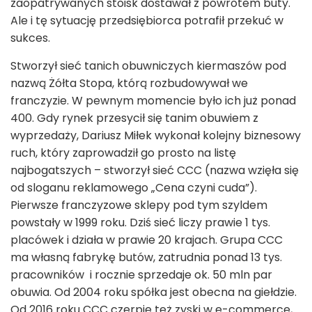
zaopatrywanych stoisk dostawał z powrotem buty.
Ale i tę sytuację przedsiębiorca potrafił przekuć w
sukces.
Stworzył sieć tanich obuwniczych kiermaszów pod
nazwą Żółta Stopa, którą rozbudowywał we
franczyzie. W pewnym momencie było ich już ponad
400. Gdy rynek przesycił się tanim obuwiem z
wyprzedaży, Dariusz Miłek wykonał kolejny biznesowy
ruch, który zaprowadził go prosto na listę
najbogatszych – stworzył sieć CCC (nazwa wzięła się
od sloganu reklamowego „Cena czyni cuda”).
Pierwsze franczyzowe sklepy pod tym szyldem
powstały w 1999 roku. Dziś sieć liczy prawie 1 tys.
placówek i działa w prawie 20 krajach. Grupa CCC
ma własną fabrykę butów, zatrudnia ponad 13 tys.
pracowników i rocznie sprzedaje ok. 50 mln par
obuwia. Od 2004 roku spółka jest obecna na giełdzie.
Od 2016 roku CCC czerpie też zyski w e-commerce,