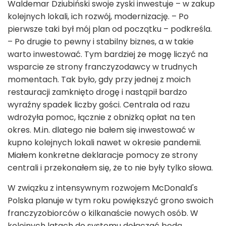
Waldemar Dziubiński swoje zyski inwestuje – w zakup
kolejnych lokali, ich rozwój, modernizację. – Po
pierwsze taki był mój plan od początku – podkreśla.
– Po drugie to pewny i stabilny biznes, a w takie
warto inwestować. Tym bardziej że mogę liczyć na
wsparcie ze strony franczyzodawcy w trudnych
momentach. Tak było, gdy przy jednej z moich
restauracji zamknięto drogę i nastąpił bardzo
wyraźny spadek liczby gości. Centrala od razu
wdrożyła pomoc, łącznie z obniżką opłat na ten
okres. M.in. dlatego nie bałem się inwestować w
kupno kolejnych lokali nawet w okresie pandemii.
Miałem konkretne deklaracje pomocy ze strony
centrali i przekonałem się, że to nie były tylko słowa.
W związku z intensywnym rozwojem McDonald's
Polska planuje w tym roku powiększyć grono swoich
franczyzobiorców o kilkanaście nowych osób. W
kolejnych latach do systemu dołączać będą