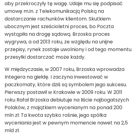
aby przekroczyły tę wagę. Udaje mu się podpisać
umowę m.in. z Telekomunikacją Polską na
dostarczanie rachunków klientom. Skutkiem
ubocznym jest sześcioletni proces, bo Poczta
wystąpiła na drogę sądową. Brzoska proces
wygrywa, a od 2013 roku, ze względu na unijne
przepisy, rynek zostaje uwolniony i od tego momentu
przesyłki dostarczać może każdy.
W międzyczasie, w 2007 roku, Brzoska wprowadza
Integera na giełdę. I zaczyna inwestować w
paczkomaty, które dziś są symbolem jego sukcesu.
Pierwszy postawił w Krakowie w 2009 roku. W 2011
roku Rafał Brzoska debiutuje na liście najbogatszych
Polaków, z majątkiem wycenianym na ponad 200
mln zł. Ta kwota szybko rośnie, jego spółka
wyceniania jest w pewnym momencie nawet na 2,5
mld zł.