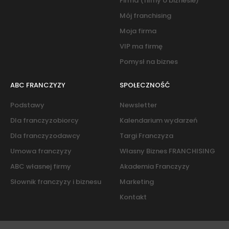
Firma (filmy o biznesie)
Mój franchising
Moja firma
VIP ma firmę
Pomysł na biznes
ABC FRANCZYZY
SPOŁECZNOŚĆ
Podstawy
Newsletter
Dla franczyzobiorcy
Kalendarium wydarzeń
Dla franczyzodawcy
Targi Franczyza
Umowa franczyzy
Własny Biznes FRANCHISING
ABC własnej firmy
Akademia Franczyzy
Słownik franczyzy i biznesu
Marketing
Kontakt