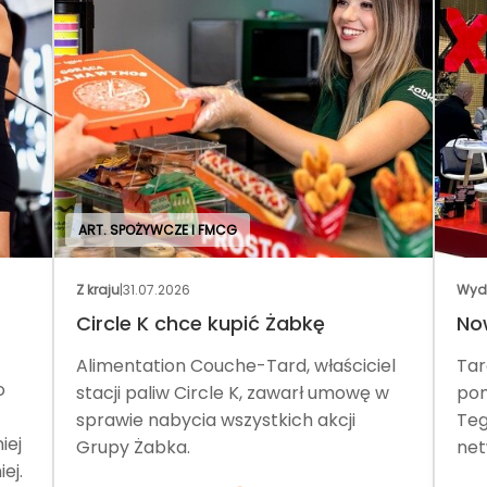
ART. SPOŻYWCZE I FMCG
Z kraju
|
31.07.2026
Wyd
Circle K chce kupić Żabkę
No
Alimentation Couche-Tard, właściciel
Tar
o
stacji paliw Circle K, zawarł umowę w
pom
sprawie nabycia wszystkich akcji
Teg
iej
Grupy Żabka.
net
ej.