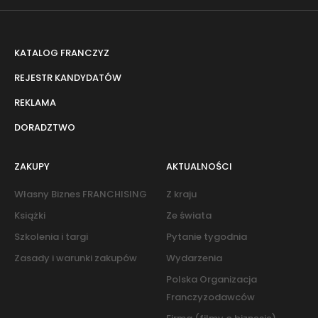
KATALOG FRANCZYZ
REJESTR KANDYDATÓW
REKLAMA
DORADZTWO
ZAKUPY
AKTUALNOŚCI
Własny Biznes FRANCHISING
Z kraju
Książki
Ze świata
Szkolenia i targi
Pytanie tygodnia
Zasady i warunki zakupów
Wydarzenia
Polska Organizacja
Franczyzodawców