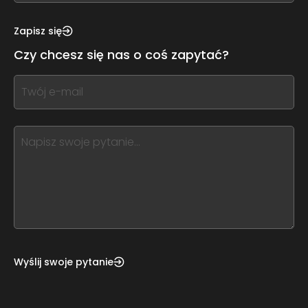
see
this,
Zapisz się
leave
Czy chcesz się nas o coś zapytać?
this
form
If
field
you
blank
see
this,
leave
this
form
field
blank
Wyślij swoje pytanie