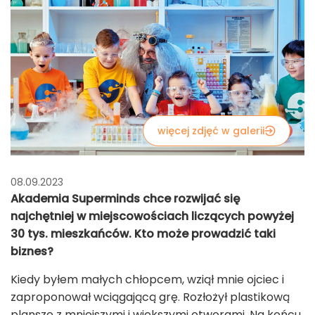
więcej zdjęć w galerii
08.09.2023
Akademia Superminds chce rozwijać się
najchętniej w miejscowościach liczących powyżej
30 tys. mieszkańców. Kto może prowadzić taki
biznes?
Kiedy byłem małych chłopcem, wziął mnie ojciec i
zaproponował wciągającą grę. Rozłożył plastikową
planszę z mniejszymi i większymi otworami. Na końcu