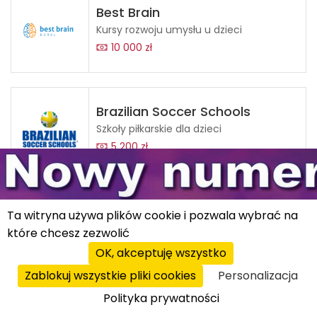
Best Brain
Kursy rozwoju umysłu u dzieci
10 000 zł
Brazilian Soccer Schools
Szkoły piłkarskie dla dzieci
5 200 zł
Edu3Dkacja
Ta witryna używa plików cookie i pozwala wybrać na
Zajęcia edukacyjne projektowania i
które chcesz zezwolić
drukowania 3D
24 000 zł
OK, akceptuję wszystko
Zablokuj wszystkie pliki cookies
Personalizacja
Polityka prywatności
Edukido