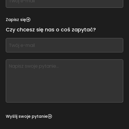
you
see
this,
Zapisz się
leave
Czy chcesz się nas o coś zapytać?
this
form
If
field
you
blank
see
this,
leave
this
form
field
blank
Wyślij swoje pytanie