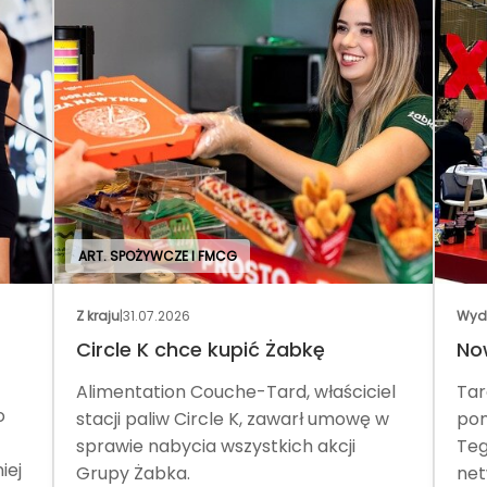
ART. SPOŻYWCZE I FMCG
Z kraju
|
31.07.2026
Wyd
Circle K chce kupić Żabkę
No
Alimentation Couche-Tard, właściciel
Tar
o
stacji paliw Circle K, zawarł umowę w
pom
sprawie nabycia wszystkich akcji
Teg
iej
Grupy Żabka.
net