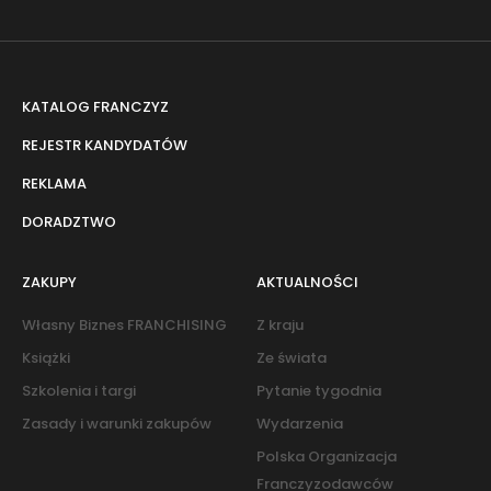
KATALOG FRANCZYZ
REJESTR KANDYDATÓW
REKLAMA
DORADZTWO
ZAKUPY
AKTUALNOŚCI
Własny Biznes FRANCHISING
Z kraju
Książki
Ze świata
Szkolenia i targi
Pytanie tygodnia
Zasady i warunki zakupów
Wydarzenia
Polska Organizacja
Franczyzodawców