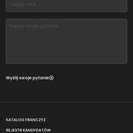
If
field
you
blank
see
this,
leave
this
form
field
blank
Wyślij swoje pytanie
KATALOG FRANCZYZ
REJESTR KANDYDATÓW