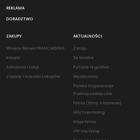
REKLAMA
DORADZTWO
ZAKUPY
AKTUALNOŚCI
Własny Biznes FRANCHISING
Z kraju
Książki
Ze świata
Szkolenia i targi
Pytanie tygodnia
Zasady i warunki zakupów
Wydarzenia
Polska Organizacja
Franczyzodawców
Firma (filmy o biznesie)
Mój franchising
Moja firma
VIP ma firmę