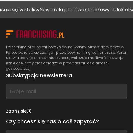
w stolicy
Nowa rola placówek bankowych
Jak otworzyć ga
Franchising.pl to portal pomysłów na własny biznes. Największa w
Polsce baza sprawdzonych przepisów na firmę we franczyzie. Portal
ułatwia decyzję o założeniu biznesu, wskazuje możliwości rozwoju
istniejącej firmy oraz doradza w prowadzeniu działalności
gospodarczej.
Subskrypcja newslettera
If
you
see
this,
Zapisz się
leave
Czy chcesz się nas o coś zapytać?
this
form