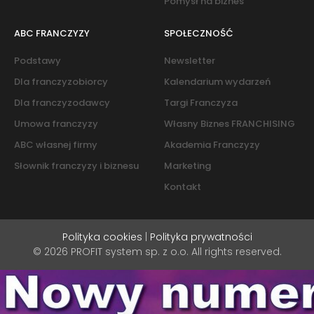
Pomysł na biznes
ABC FRANCZYZY
SPOŁECZNOŚĆ
Podstawy
Newsletter
Dla franczyzobiorcy
Kalendarium wydarzeń
Dla franczyzodawcy
Targi Franczyza
Umowa franczyzy
Własny Biznes FRANCHISING
ABC własnej firmy
Akademia Franczyzy
Słownik franczyzy i biznesu
Marketing
Kontakt
Polityka cookies
|
Polityka prywatności
© 2026 PROFIT system sp. z o.o. All rights reserved.