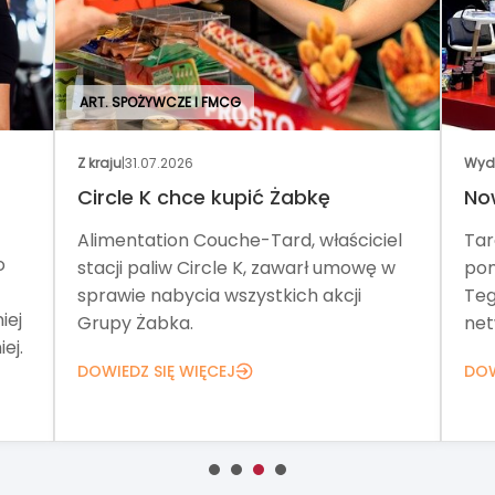
ART. SPOŻYWCZE I FMCG
Z kraju
|
31.07.2026
Wyd
Circle K chce kupić Żabkę
No
Alimentation Couche-Tard, właściciel
Tar
o
stacji paliw Circle K, zawarł umowę w
pom
sprawie nabycia wszystkich akcji
Teg
iej
Grupy Żabka.
net
ej.
DOWIEDZ SIĘ WIĘCEJ
DOW