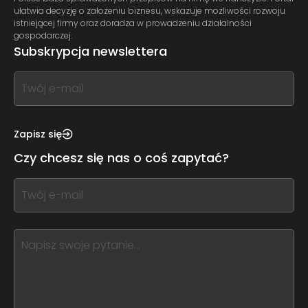
ułatwia decyzję o założeniu biznesu, wskazuje możliwości rozwoju
istniejącej firmy oraz doradza w prowadzeniu działalności
gospodarczej.
Subskrypcja newslettera
If
you
see
this,
Zapisz się
leave
Czy chcesz się nas o coś zapytać?
this
form
If
field
you
blank
see
this,
leave
this
form
field