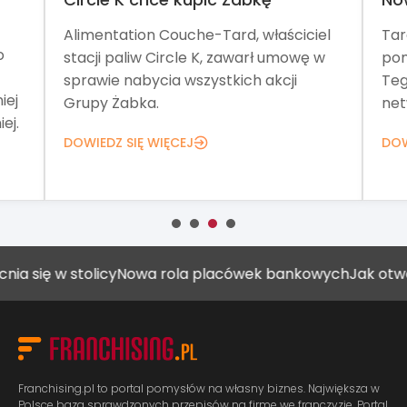
Alimentation Couche-Tard, właściciel
Tar
o
stacji paliw Circle K, zawarł umowę w
pom
sprawie nabycia wszystkich akcji
Teg
iej
Grupy Żabka.
net
ej.
DOWIEDZ SIĘ WIĘCEJ
DOW
ę w stolicy
Nowa rola placówek bankowych
Jak otworzyć 
Franchising.pl to portal pomysłów na własny biznes. Największa w
Polsce baza sprawdzonych przepisów na firmę we franczyzie. Portal