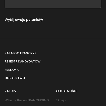
blank
Wyślij swoje pytanie
KATALOG FRANCZYZ
REJESTR KANDYDATÓW
REKLAMA
DORADZTWO
ZAKUPY
AKTUALNOŚCI
Własny Biznes FRANCHISING
Z kraju