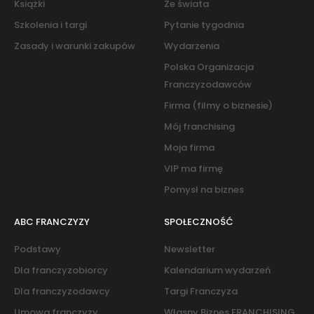
Książki
Ze świata
Szkolenia i targi
Pytanie tygodnia
Zasady i warunki zakupów
Wydarzenia
Polska Organizacja
Franczyzodawców
Firma (filmy o biznesie)
Mój franchising
Moja firma
VIP ma firmę
Pomysł na biznes
ABC FRANCZYZY
SPOŁECZNOŚĆ
Podstawy
Newsletter
Dla franczyzobiorcy
Kalendarium wydarzeń
Dla franczyzodawcy
Targi Franczyza
Umowa franczyzy
Własny Biznes FRANCHISING