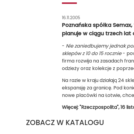
16.11.2005
Poznańska spółka Semax, w
planuje w ciągu trzech lat
-
Nie zaniedbujemy jednak pol
sklepów z 10 do 15 rocznie
- pow
firma rozwija na zasadach fran
odzieży oraz kolekcje z poprze
Na razie w kraju działają 24 sk
ekspansję za granicę. Pod koni
nowe placówki na Łotwie, chce
Więcej: "Rzeczpospolita", 16 li
ZOBACZ W KATALOGU