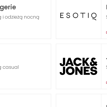
gerie
ną i odzieżą nocną
ą casual