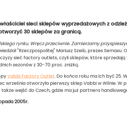
łaściciel sieci sklepów wyprzedażowych z odzież
 otworzyć 30 sklepów za granicą.
skiego rynku. Wręcz przeciwnie. Zamierzamy przyspiesz
iedział "Rzeczpospolitej" Mariusz Szeib, prezes Semaxu. 
czyzy sieć factory outlets, czyli sklepów, które sprzedaj
dnich sezonów z 30-70 proc. zniżką.
lepy
Vabbi Factory Outlet
. Do końca roku ma ich być 25. 
ec września otworzyła pierwszy sklep Vabbi w Wilnie. W p
 także wejść do Czech, gdzie ma już partnera handloweg
stopada 2005r.