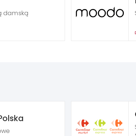
żą damską
Polska
owe