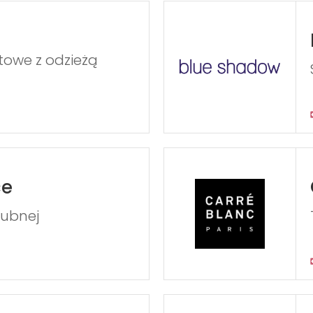
towe z odzieżą
ce
lubnej