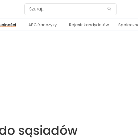
ualności
ABC franczyzy
Rejestr kandydatów
Społeczn
 do sąsiadów