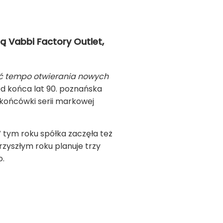
ą Vabbi Factory Outlet,
yć tempo otwierania nowych
Od końca lat 90. poznańska
ą końcówki serii markowej
W tym roku spółka zaczęła też
rzyszłym roku planuje trzy
o.