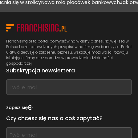
ę w stolicy
Nowa rola placówek bankowych
Jak otworzyć 
Franchising.pl to portal pomysłów na własny biznes. Największa w
Polsce baza sprawdzonych przepisów na firmę we franczyzie. Portal
ułatwia decyzję o założeniu biznesu, wskazuje możliwości rozwoju
istniejącej firmy oraz doradza w prowadzeniu działalności
gospodarczej.
Subskrypcja newslettera
If
you
see
this,
Zapisz się
leave
Czy chcesz się nas o coś zapytać?
this
form
If
field