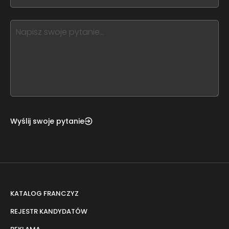
you
blank
see
this,
leave
this
form
field
blank
Wyślij swoje pytanie
KATALOG FRANCZYZ
REJESTR KANDYDATÓW