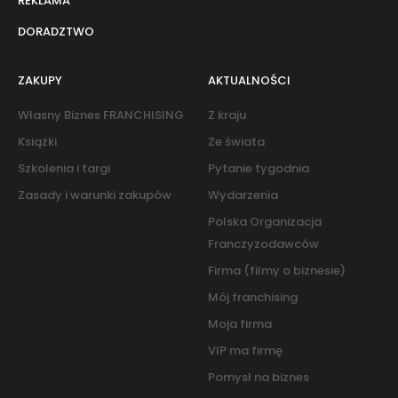
REKLAMA
DORADZTWO
ZAKUPY
AKTUALNOŚCI
Własny Biznes FRANCHISING
Z kraju
Książki
Ze świata
Szkolenia i targi
Pytanie tygodnia
Zasady i warunki zakupów
Wydarzenia
Polska Organizacja
Franczyzodawców
Firma (filmy o biznesie)
Mój franchising
Moja firma
VIP ma firmę
Pomysł na biznes