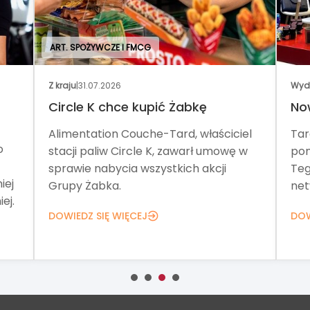
ART. SPOŻYWCZE I FMCG
Z kraju
|
31.07.2026
Wyd
Circle K chce kupić Żabkę
No
Alimentation Couche-Tard, właściciel
Tar
o
stacji paliw Circle K, zawarł umowę w
pom
sprawie nabycia wszystkich akcji
Teg
iej
Grupy Żabka.
net
ej.
DOWIEDZ SIĘ WIĘCEJ
DOW