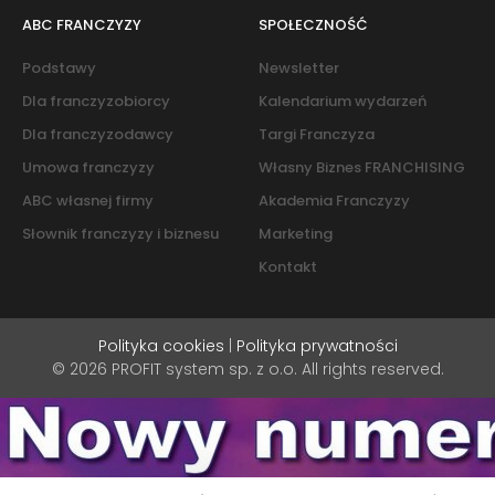
ABC FRANCZYZY
SPOŁECZNOŚĆ
Podstawy
Newsletter
Dla franczyzobiorcy
Kalendarium wydarzeń
Dla franczyzodawcy
Targi Franczyza
Umowa franczyzy
Własny Biznes FRANCHISING
ABC własnej firmy
Akademia Franczyzy
Słownik franczyzy i biznesu
Marketing
Kontakt
Polityka cookies
|
Polityka prywatności
© 2026 PROFIT system sp. z o.o. All rights reserved.