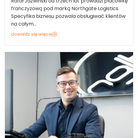
Rafał Jaźwiński od trzech lat prowadzi placówkę
franczyzową pod marką Northgate Logistics.
Specyfika biznesu pozwala obsługiwać klientów
na całym...
dowiedz się więcej