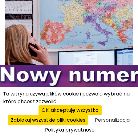
Ta witryna używa plików cookie i pozwala wybrać na
które chcesz zezwolić
USŁUGI DLA BIZNESU
OK, akceptuję wszystko
Zablokuj wszystkie pliki cookies
Personalizacja
z kraju
|
09.07.2024
Polityka prywatności
Rozwój pomimo wyzwań