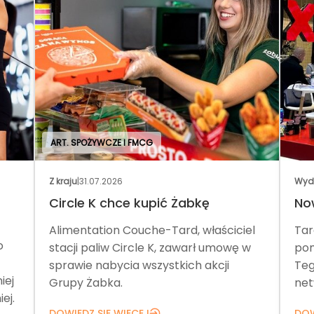
ART. SPOŻYWCZE I FMCG
Z kraju
|
31.07.2026
Wyd
Circle K chce kupić Żabkę
No
Alimentation Couche-Tard, właściciel
Tar
o
stacji paliw Circle K, zawarł umowę w
pom
sprawie nabycia wszystkich akcji
Teg
iej
Grupy Żabka.
net
ej.
DOWIEDZ SIĘ WIĘCEJ
DOW