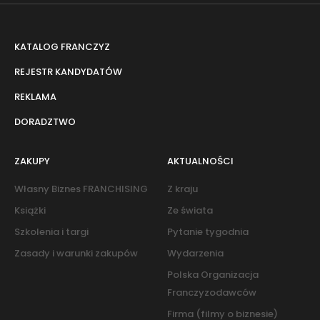
KATALOG FRANCZYZ
REJESTR KANDYDATÓW
REKLAMA
DORADZTWO
ZAKUPY
AKTUALNOŚCI
Własny Biznes FRANCHISING
Z kraju
Książki
Ze świata
Szkolenia i targi
Pytanie tygodnia
Zasady i warunki zakupów
Wydarzenia
Polska Organizacja
Franczyzodawców
Firma (filmy o biznesie)