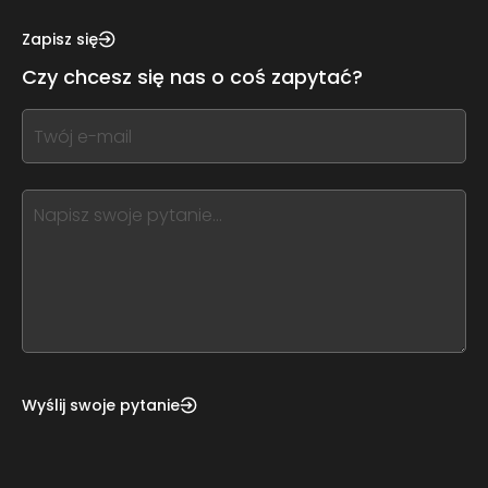
see
this,
Zapisz się
leave
Czy chcesz się nas o coś zapytać?
this
form
If
field
you
blank
see
this,
leave
this
form
field
blank
Wyślij swoje pytanie