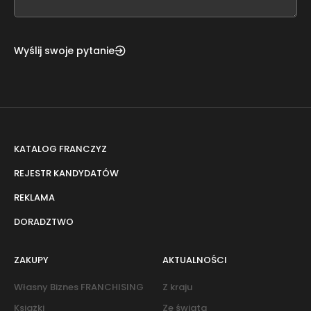
blank
Wyślij swoje pytanie
KATALOG FRANCZYZ
REJESTR KANDYDATÓW
REKLAMA
DORADZTWO
ZAKUPY
AKTUALNOŚCI
Własny Biznes FRANCHISING
Z kraju
Książki
Ze świata