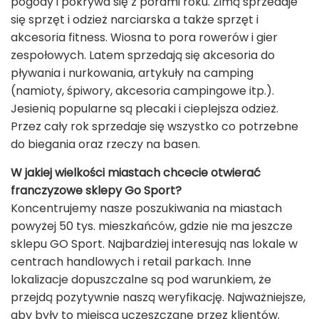
pogody i pokrywa się z porami roku. Zimą sprzedaje
się sprzęt i odzież narciarska a także sprzęt i
akcesoria fitness. Wiosna to pora rowerów i gier
zespołowych. Latem sprzedają się akcesoria do
pływania i nurkowania, artykuły na camping
(namioty, śpiwory, akcesoria campingowe itp.).
Jesienią popularne są plecaki i cieplejsza odzież.
Przez cały rok sprzedaje się wszystko co potrzebne
do biegania oraz rzeczy na basen.
W jakiej wielkości miastach chcecie otwierać
franczyzowe sklepy Go Sport?
Koncentrujemy nasze poszukiwania na miastach
powyżej 50 tys. mieszkańców, gdzie nie ma jeszcze
sklepu GO Sport. Najbardziej interesują nas lokale w
centrach handlowych i retail parkach. Inne
lokalizacje dopuszczalne są pod warunkiem, że
przejdą pozytywnie naszą weryfikację. Najważniejsze,
aby były to miejsca uczęszczane przez klientów.