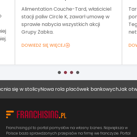
Alimentation Couche-Tard, właściciel
Tar
o
stacji paliw Circle K, zawarł umowę w
pom
sprawie nabycia wszystkich akcji
Teg
iej
Grupy Żabka.
net
ej.
DOWIEDZ SIĘ WIĘCEJ
DOW
ię w stolicy
Nowa rola placówek bankowych
Jak otworzyć
Franchising.pl to portal pomysłów na własny biznes. Największa w
Polsce baza sprawdzonych przepisów na firmę we franczyzie. Portal