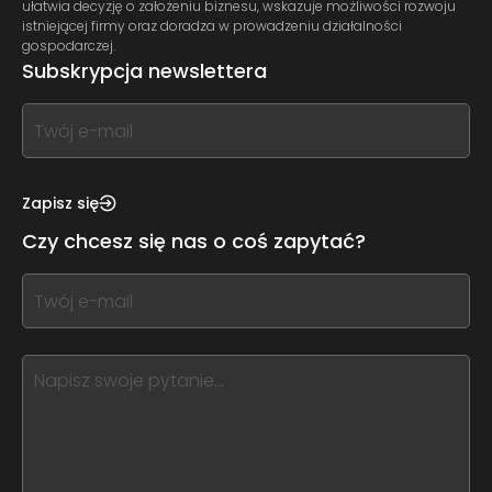
ułatwia decyzję o założeniu biznesu, wskazuje możliwości rozwoju
istniejącej firmy oraz doradza w prowadzeniu działalności
gospodarczej.
Subskrypcja newslettera
If
you
see
this,
Zapisz się
leave
Czy chcesz się nas o coś zapytać?
this
form
If
field
you
blank
see
this,
leave
this
form
field