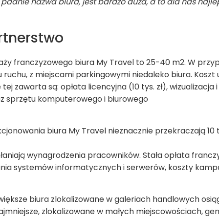
e pad­nie nazwa biura, jest bar­dzo duża, a to dla nas naj­l
t­ner­stwo
daży fran­czy­zo­wego biura My Tra­vel to 25-40 m2. W przy­p
 ruchu, z miej­scami par­kin­go­wymi nie­da­leko biura. Koszt 
tej zawarta są: opłata licen­cyjna (10 tys. zł), wizu­ali­za­cja 
az sprzętu kom­pu­te­ro­wego i biu­ro­wego
cjo­no­wa­nia biura My Tra­vel nie­znacz­nie prze­kra­czają 10 t
chła­niają wyna­gro­dze­nia pra­cow­ni­ków. Stała opłata fran­c
ia sys­temów infor­ma­tycz­nych i ser­we­rów, koszty kam­pa­
­więk­sze biura zlo­ka­li­zo­wane w gale­riach han­dlo­wych osi
­mniej­sze, zlo­ka­li­zo­wane w małych miej­sco­wo­ściach, gene