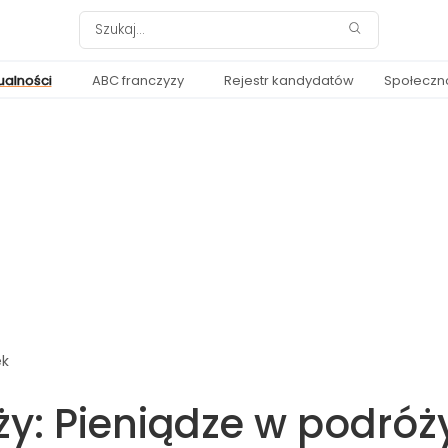
ualności
ABC franczyzy
Rejestr kandydatów
Społeczn
ek
ży: Pieniądze w podróż