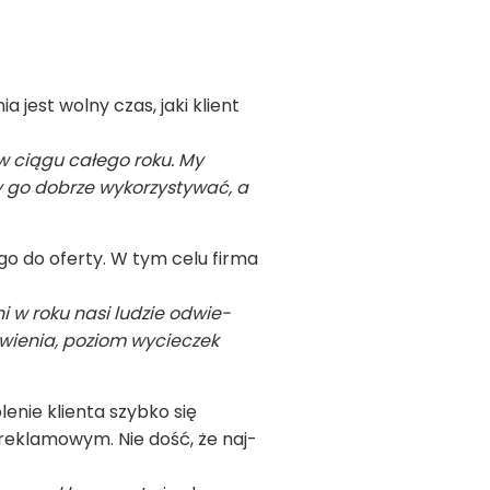
 jest wolny czas, jaki klient
p w ciągu całego roku. My
go dobrze wyko­rzy­sty­wać, a
 go do oferty. W tym celu firma
ni w roku nasi ludzie odwie­
­wie­nia, poziom wycie­czek
e­nie klienta szybko się
 rekla­mo­wym. Nie dość, że naj­