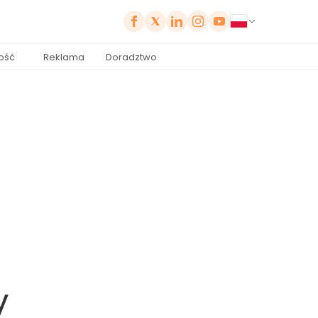
ość
Reklama
Doradztwo
y