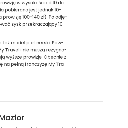
ro­wi­zję w wyso­ko­ści od 10 do
a pobie­rana jest jed­nak 10-
pro­wi­zję 100-140 zł). Po odję­
wać zysk prze­kra­cza­jący 10
e też model part­ner­ski. Pow­
y Tra­vel i nie muszą rezy­gno­
ą wyż­sze pro­wi­zje. Obec­nie z
 się na pełną fran­czyzę My Tra­
Mazfor