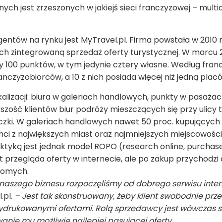
ch jest zrze­szo­nych w jakiejś sieci fran­czy­zowej – mul­tia­
a­gentów na rynku jest MyTra­vel.pl. Firma powstała w 2010 r
ch zin­te­gro­waną sprze­daż oferty tury­stycz­nej. W marcu 
czy 100 punk­tów, w tym jedy­nie cztery wła­sne. Według fra
n­czy­zo­bior­ców, a 10 z nich posiada wię­cej niż jedną pla­c
­li­za­cji: biura w gale­riach han­dlo­wych, punkty w pasa­ża
­szość klien­tów biur podróży miesz­czą­cych się przy ulicy 
zki. W gale­riach han­dlo­wych nawet 50 proc. kupu­ją­cych t
ienci z naj­więk­szych miast oraz naj­mniej­szych miej­sco­wo­ś
­tyką jest jed­nak model ROPO (rese­arch online, pur­chase of
nt prze­gląda oferty w inter­ne­cie, ale po zakup przy­cho­dzi
jo­mych.
szego biznesu roz­po­czę­li­śmy od dobrego ser­wisu inter
.pl.
– Jest tak skon­stru­owany, żeby klient swo­bod­nie prze­
wydru­ko­wa­nymi ofer­tami. Rolą sprze­dawcy jest wów­czas 
a­nie mu moż­li­wie naj­le­piej pasu­ją­cej oferty.