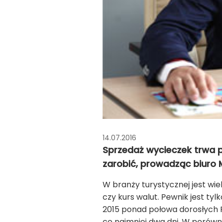
14.07.2016
Sprzedaż wycieczek trwa pr
zarobić, prowadząc biuro 
W branży tury­stycz­nej jest wi
czy kurs walut. Pew­nik jest ty
2015 ponad połowa dorosłych 
co najmniej dwa dni. W porówna