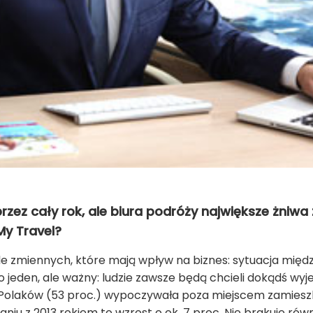
zez cały rok, ale biura podróży największe żniwa 
My Travel?
ele zmien­nych, które mają wpływ na biznes: sytu­acja mię­d
lko jeden, ale ważny: ludzie zawsze będą chcieli dokądś wy
Polaków (53 proc.) wypoczywała poza miejscem zamieszk
niu z 2013 rokiem to wzrost o ok. 7 proc. Nie brakuje ró