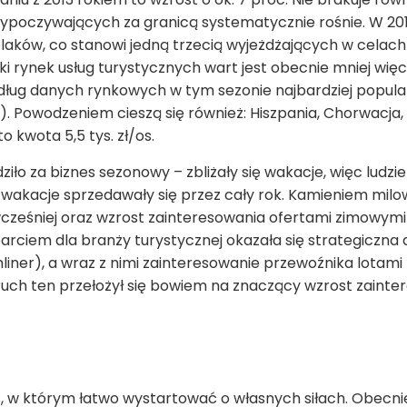
 wypoczywających za granicą systematycznie rośnie. W 20
olaków, co stanowi jedną trzecią wyjeżdżających w cela
i rynek usług tury­stycz­nych wart jest obec­nie mniej wię­c
dług danych rynkowych w tym sezonie najbardziej popula
. Powodzeniem cieszą się również: Hiszpania, Chorwacja, 
o kwota 5,5 tys. zł/os.
iło za biznes sezonowy – zbliżały się wakacje, więc ludzie
 wakacje sprzedawały się przez cały rok. Kamieniem milow
cześniej oraz wzrost zainteresowania ofertami zimowymi 
rciem dla branży turystycznej okazała się strategiczna 
ner), a wraz z nimi zainteresowanie przewoźnika lotami
 Ruch ten przełożył się bowiem na znaczący wzrost zaint
s, w którym łatwo wystar­to­wać o wła­snych siłach. Obec­ni