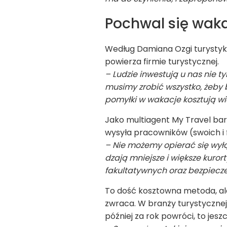
Poch­wal się wak
Według Damiana Ozgi tury­styka 
powie­rza fir­mie tury­stycz­nej.
– Ludzie inwe­stują u nas nie ty
musimy zro­bić wszystko, żeby 
pomyłki w waka­cje kosz­tują wię
Jako mul­tia­gent My Tra­vel ba
wysyła pra­cow­ni­ków (swo­ich i 
– Nie możemy opie­rać się wyłąc
dzają mniej­sze i więk­sze kuror
fakul­ta­tyw­nych oraz bez­pie­cz
To dość kosz­towna metoda, ale 
zwraca. W branży tury­stycz­nej
póź­niej za rok powróci, to jes