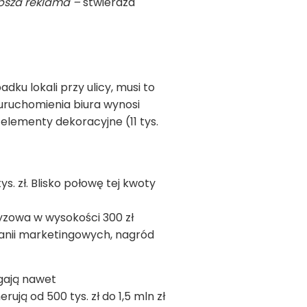
ep­sza reklama –
stwier­dza
adku lokali przy ulicy, musi to
uru­cho­mie­nia biura wynosi
i ele­menty deko­ra­cyjne (11 tys.
ys. zł. Bli­sko połowę tej kwoty
zy­zowa w wyso­ko­ści 300 zł
nii mar­ke­tin­go­wych, nagród
ą­gają nawet
­rują od 500 tys. zł do 1,5 mln zł