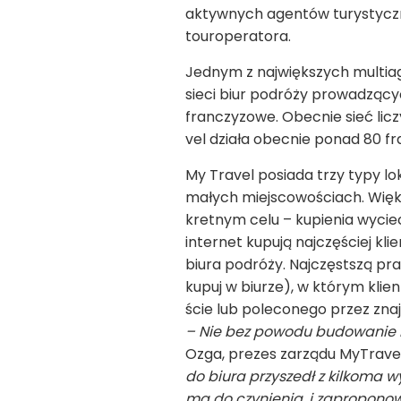
aktyw­nych agen­tów tury­stycz­ny
touro­pe­ra­tora.
Jed­nym z naj­więk­szych mul­ti
sieci biur podróży pro­wa­dzą­cy
fran­czy­zowe. Obec­nie sieć li
vel działa obec­nie ponad 80 fra
My Tra­vel posiada trzy typy loka
małych miej­sco­wo­ściach. Więk
kret­nym celu – kupie­nia wyciec
inter­net kupują naj­czę­ściej kl
biura podróży. Naj­częst­szą prak
kupuj w biu­rze), w któ­rym klie
ście lub pole­co­nego przez zna­
– Nie bez powodu budo­wa­nie na
Ozga, pre­zes zarządu MyTra­vel
do biura przy­szedł z kil­koma 
ma do czy­nie­nia, i zapro­po­no­w