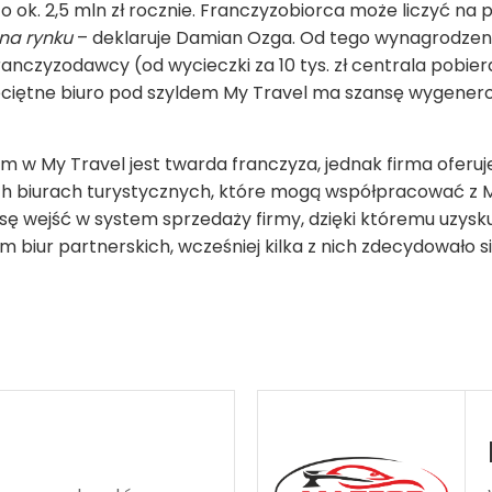
o ok. 2,5 mln zł rocz­nie. Fran­czy­zo­biorca może liczyć na p
 na rynku
– dekla­ruje Damian Ozga. Od tego wyna­gro­dze­ni
n­czy­zo­dawcy (od wycieczki za 10 tys. zł cen­trala pobiera 
e­ciętne biuro pod szyl­dem My Tra­vel ma szansę wyge­ne­ro­
w My Tra­vel jest twarda fran­czyza, jed­nak firma ofe­ruj
ch biu­rach tury­stycz­nych, które mogą współ­pra­co­wać z M
ę wejść w sys­tem sprze­daży firmy, dzięki któ­remu uzy­skuj
em biur part­ner­skich, wcze­śniej kilka z nich zde­cy­do­wało