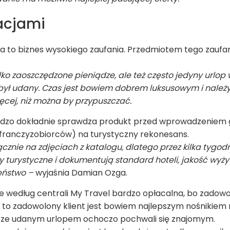
a­cjami
to biznes wyso­kiego zaufa­nia. Przedmio­tem tego zaufa­nia
lko zaosz­czę­dzone pie­nią­dze, ale też czę­sto jedyny urlo
był udany. Czas jest bowiem dobrem luk­su­so­wym i należy 
­cej, niż można by przy­pusz­czać.
r­dzo dokład­nie spraw­dza pro­dukt przed wpro­wa­dze­niem
fran­czy­zo­bior­ców) na tury­styczny reko­ne­sans.
z­nie na zdję­ciach z kata­logu, dla­tego przez kilka tygo­d
ty tury­styczne i doku­men­tują stan­dard hoteli, jakość wyży
eń­stwo –
wyja­śnia Damian Ozga.
według cen­trali My Tra­vel bar­dzo opła­calna, bo zado­wo­l
 to zado­wo­lony klient jest bowiem naj­lep­szym nośni­kiem
z­cze uda­nym urlo­pem ocho­czo pochwali się zna­jo­mym.