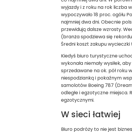
wyjazdy i z roku na rok liczba
wypoczywało 18 proc. ogółu P
najmniej dwa dni. Obecnie pol­sk
przewidują dalsze wzrosty. We
(branża spodziewa się rekordu)
Średni koszt zakupu wycieczki t
Kiedyś biuro turystyczne uchodz
wykonała niemały wysiłek, aby
sprzedawane na ok. pół roku w
niespodzianką i pokaźnym wspa
samolotów Boeing 787 (Dreamli
odległe i egzotyczne miejsca.
egzotycznymi.
W sieci łatwiej
Biuro podróży to nie jest bizne