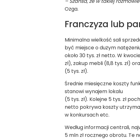
– Szansa, że w takiej roz­mo­wi
Ozga.
Fran­czyza lub par
Mini­malna wiel­kość sali sprze­
być miej­sce o dużym natę­że­niu
około 30 tys. zł netto. W kwo­cie 
zł), zakup mebli (8,8 tys. zł) or
(5 tys. zł).
Śred­nie mie­sięczne koszty funk­
sta­nowi wyna­jem lokalu
(5 tys. zł). Kolejne 5 tys. zł po
netto pokrywa koszty utrzy­ma­n
w kon­kur­sach etc.
Według infor­ma­cji cen­trali, naj
5 mln zł rocz­nego obrotu. Te naj