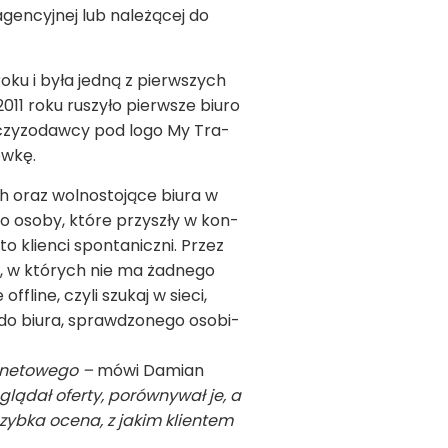
gen­cyj­nej lub nale­żą­cej do
oku i była jedną z pierw­szych
2011 roku ruszyło pierw­sze biuro
n­czy­zo­dawcy pod logo My Tra­
ówkę.
ch oraz wol­no­sto­jące biura w
to osoby, które przy­szły w kon­
o klienci spon­ta­niczni. Przez
ci, w któ­rych nie ma żad­nego
fline, czyli szu­kaj w sieci,
 do biura, spraw­dzo­nego oso­bi­
­ne­to­wego –
mówi Damian
glą­dał oferty, porów­ny­wał je, a
szybka ocena, z jakim klien­tem