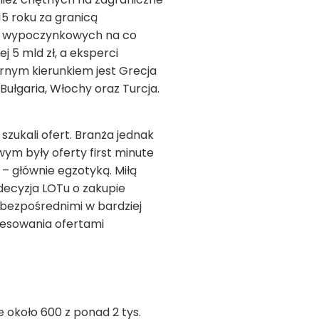
15 roku za granicą
ch wypoczynkowych na co
ej 5 mld zł, a eksperci
rnym kierunkiem jest Grecja
Bułgaria, Włochy oraz Turcja.
 szukali ofert. Branża jednak
ym były oferty first minute
– głównie egzotyką. Miłą
decyzja LOTu o zakupie
 bezpośrednimi w bardziej
eresowania ofertami
e około 600 z ponad 2 tys.