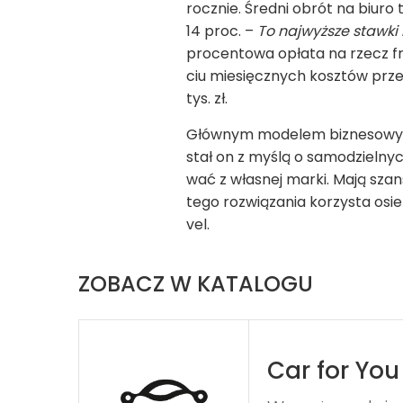
rocz­nie. Średni obrót na biuro t
14 proc. –
To najwyż­sze stawki
pro­cen­towa opłata na rzecz fra
ciu mie­sięcz­nych kosz­tów prz
tys. zł.
Głów­nym mode­lem bizne­so­wym 
stał on z myślą o samo­dziel­ny
wać z wła­snej marki. Mają szans
tego roz­wią­za­nia korzy­sta osi
vel.
ZOBACZ W KATALOGU
Car for You