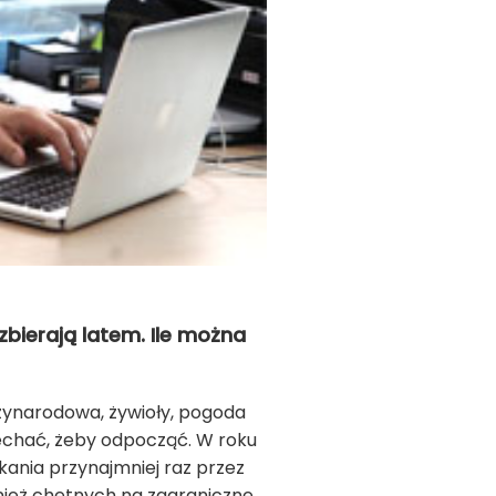
zbierają latem. Ile można
zy­na­ro­dowa, żywioły, pogoda
je­chać, żeby odpo­cząć. W roku
ania przynajmniej raz przez
wnież chętnych na zagraniczne