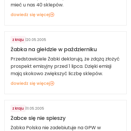
mieć u nas 40 sklepów.
dowiedz się więcej
ART. SPOŻYWCZE I FMCG
z kraju
|
20.05.2005
Żabka na giełdzie w październiku
Przedstawiciele Żabki deklarują, że zdążą złożyć
prospekt emisyjny przed 1 lipca. Dzięki emisji
mają skokowo zwiększyć liczbę sklepów.
dowiedz się więcej
ART. SPOŻYWCZE I FMCG
z kraju
|
11.05.2005
Żabce się nie spieszy
Żabka Polska nie zadebiutuje na GPW w