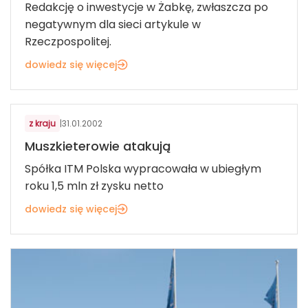
Redakcję o inwestycje w Żabkę, zwłaszcza po
negatywnym dla sieci artykule w
Rzeczpospolitej.
dowiedz się więcej
ART. SPOŻYWCZE I FMCG
z kraju
|
31.01.2002
Muszkieterowie atakują
Spółka ITM Polska wypracowała w ubiegłym
roku 1,5 mln zł zysku netto
dowiedz się więcej