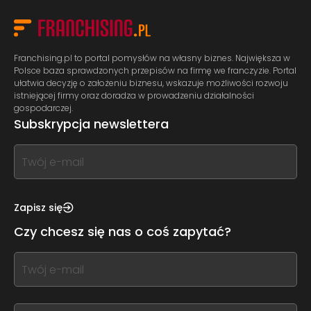
Franchising.pl to portal pomysłów na własny biznes. Największa w
Polsce baza sprawdzonych przepisów na firmę we franczyzie. Portal
ułatwia decyzję o założeniu biznesu, wskazuje możliwości rozwoju
istniejącej firmy oraz doradza w prowadzeniu działalności
gospodarczej.
Subskrypcja newslettera
If
you
see
this,
Zapisz się
leave
Czy chcesz się nas o coś zapytać?
this
form
If
field
you
blank
see