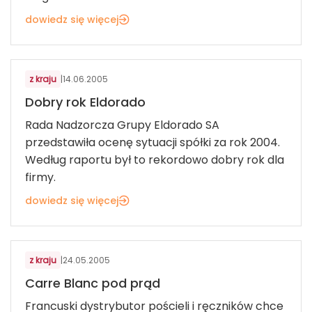
dowiedz się więcej
ART. SPOŻYWCZE I FMCG
z kraju
|
14.06.2005
Dobry rok Eldorado
Rada Nadzorcza Grupy Eldorado SA
przedstawiła ocenę sytuacji spółki za rok 2004.
Według raportu był to rekordowo dobry rok dla
firmy.
dowiedz się więcej
ART. SPOŻYWCZE I FMCG
z kraju
|
24.05.2005
Carre Blanc pod prąd
Francuski dystrybutor pościeli i ręczników chce