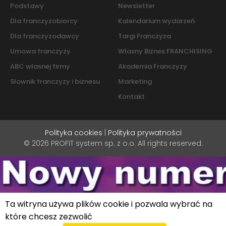
Podstawy
Newsletter
Dla franczyzobiorcy
Kalendarium wydarzeń
Dla franczyzodawcy
Targi Franczyza
Umowa franczyzy
Własny Biznes FRANCHISING
ABC własnej firmy
Akademia Franczyzy
Słownik franczyzy i biznesu
Marketing
Kontakt
Polityka cookies
|
Polityka prywatności
© 2026 PROFIT system sp. z o.o. All rights reserved.
Ta witryna używa plików cookie i pozwala wybrać na
które chcesz zezwolić