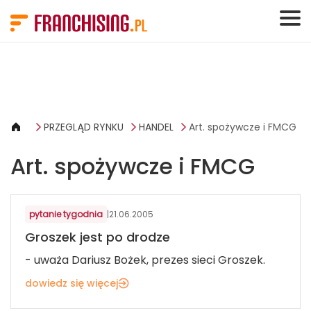
Panel zarządzania plikami cookies
PRZEGLĄD RYNKU
HANDEL
Art. spożywcze i FMCG
Art. spożywcze i FMCG
ART. SPOŻYWCZE I FMCG
pytanie tygodnia
|
21.06.2005
Groszek jest po drodze
- uważa Dariusz Bożek, prezes sieci Groszek.
dowiedz się więcej
ART. SPOŻYWCZE I FMCG