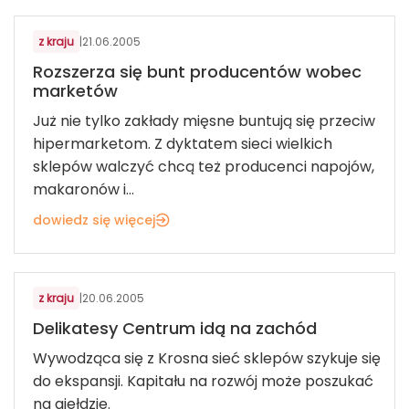
z kraju
|
21.06.2005
Rozszerza się bunt producentów wobec
marketów
Już nie tylko zakłady mięsne buntują się przeciw
hipermarketom. Z dyktatem sieci wielkich
sklepów walczyć chcą też producenci napojów,
makaronów i...
dowiedz się więcej
ART. SPOŻYWCZE I FMCG
z kraju
|
20.06.2005
Delikatesy Centrum idą na zachód
Wywodząca się z Krosna sieć sklepów szykuje się
do ekspansji. Kapitału na rozwój może poszukać
na giełdzie.