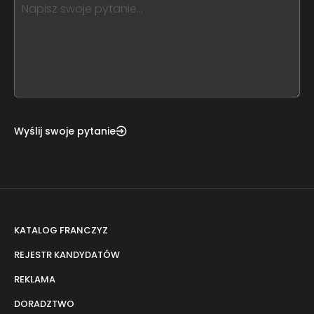
this,
leave
this
form
field
blank
Wyślij swoje pytanie
KATALOG FRANCZYZ
REJESTR KANDYDATÓW
REKLAMA
DORADZTWO