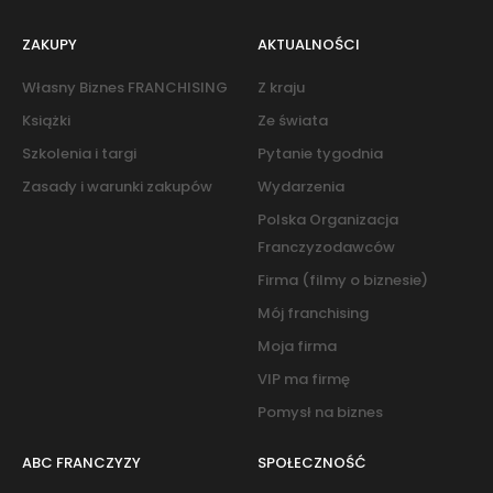
ZAKUPY
AKTUALNOŚCI
Własny Biznes FRANCHISING
Z kraju
Książki
Ze świata
Szkolenia i targi
Pytanie tygodnia
Zasady i warunki zakupów
Wydarzenia
Polska Organizacja
Franczyzodawców
Firma (filmy o biznesie)
Mój franchising
Moja firma
VIP ma firmę
Pomysł na biznes
ABC FRANCZYZY
SPOŁECZNOŚĆ