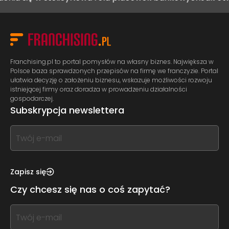
Franchising.pl to portal pomysłów na własny biznes. Największa w
Polsce baza sprawdzonych przepisów na firmę we franczyzie. Portal
ułatwia decyzję o założeniu biznesu, wskazuje możliwości rozwoju
istniejącej firmy oraz doradza w prowadzeniu działalności
gospodarczej.
Subskrypcja newslettera
If
you
see
this,
Zapisz się
leave
Czy chcesz się nas o coś zapytać?
this
form
If
field
you