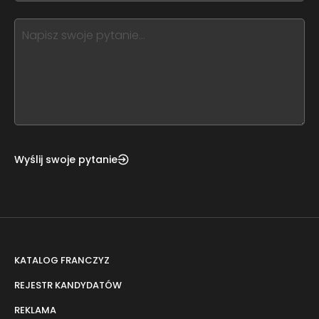
blank
see
this,
leave
this
form
field
blank
Wyślij swoje pytanie
KATALOG FRANCZYZ
REJESTR KANDYDATÓW
REKLAMA