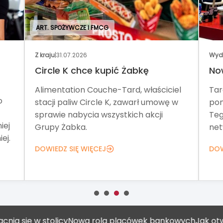
ART. SPOŻYWCZE I FMCG
Z kraju
|
31.07.2026
Wyd
Circle K chce kupić Żabkę
No
Alimentation Couche-Tard, właściciel
Tar
o
stacji paliw Circle K, zawarł umowę w
pom
sprawie nabycia wszystkich akcji
Teg
iej
Grupy Żabka.
net
ej.
DOWIEDZ SIĘ WIĘCEJ
DOW
w stolicy
Nowa rola placówek bankowych
Jak otworzyć ga