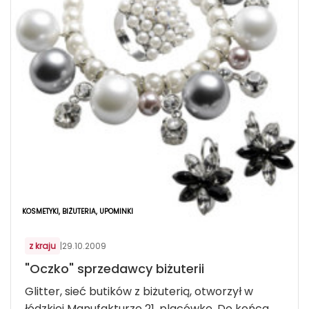
KOSMETYKI, BIŻUTERIA, UPOMINKI
z kraju
|
29.10.2009
"Oczko" sprzedawcy biżuterii
Glitter, sieć butików z biżuterią, otworzył w
łódzkiej Manufakturze 21. placówkę. Do końca