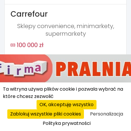
Carrefour
Sklepy convenience, minimarkety,
supermarkety
100 000 zł
Ta witryna używa plików cookie i pozwala wybrać na
które chcesz zezwolić
Żabka
OK, akceptuję wszystko
Sklepy typu convenience
Zablokuj wszystkie pliki cookies
Personalizacja
Polityka prywatności
5 000 zł