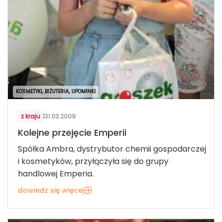
KOSMETYKI, BIŻUTERIA, UPOMINKI
z kraju
|
31.03.2009
Kolejne przejęcie Emperii
Spółka Ambra, dystrybutor chemii gospodarczej
i kosmetyków, przyłączyła się do grupy
handlowej Emperia.
dowiedz się więcej