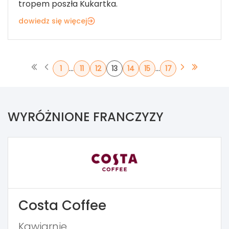
tropem poszła Kukartka.
dowiedz się więcej
...
...
1
11
12
13
14
15
17
WYRÓŻNIONE FRANCZYZY
Costa Coffee
Kawiarnie