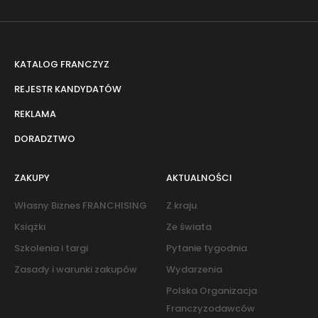
KATALOG FRANCZYZ
REJESTR KANDYDATÓW
REKLAMA
DORADZTWO
ZAKUPY
AKTUALNOŚCI
Własny Biznes FRANCHISING
Z kraju
Książki
Ze świata
Szkolenia i targi
Pytanie tygodnia
Zasady i warunki zakupów
Wydarzenia
Polska Organizacja
Franczyzodawców