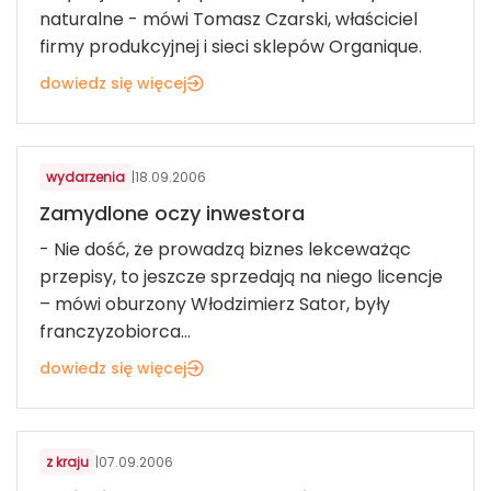
naturalne - mówi Tomasz Czarski, właściciel
firmy produkcyjnej i sieci sklepów Organique.
dowiedz się więcej
KOSMETYKI, BIŻUTERIA, UPOMINKI
wydarzenia
|
18.09.2006
Zamydlone oczy inwestora
- Nie dość, że prowadzą biznes lekceważąc
przepisy, to jeszcze sprzedają na niego licencje
– mówi oburzony Włodzimierz Sator, były
franczyzobiorca...
dowiedz się więcej
KOSMETYKI, BIŻUTERIA, UPOMINKI
z kraju
|
07.09.2006