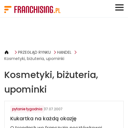
Panel zarządzania plikami cookies
PRZEGLĄD RYNKU
HANDEL
Kosmetyki, biżuteria, upominki
Kosmetyki, biżuteria,
upominki
KOSMETYKI, BIŻUTERIA, UPOMINKI
pytanie tygodnia
|
17.07.2007
Kukartka na każdą okazję
O trendach we franczyzie pocztówkowej