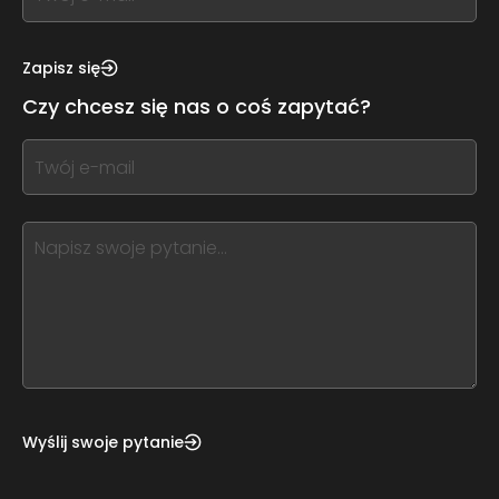
you
see
this,
Zapisz się
leave
Czy chcesz się nas o coś zapytać?
this
form
If
field
you
blank
see
this,
leave
this
form
field
blank
Wyślij swoje pytanie