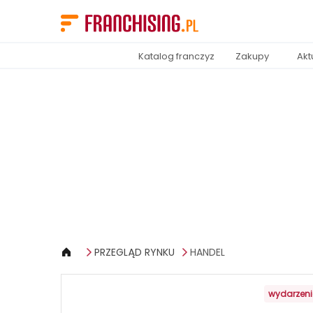
Panel zarządzania plikami cookies
Katalog franczyz
Zakupy
Akt
PRZEGLĄD RYNKU
HANDEL
wydarzen