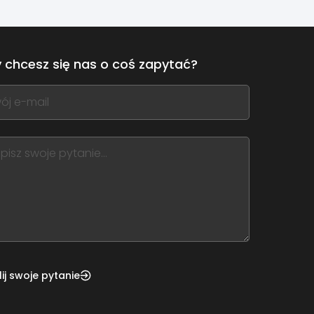
 chcesz się nas o coś zapytać?
,
ve
m
d
nk
ij swoje pytanie