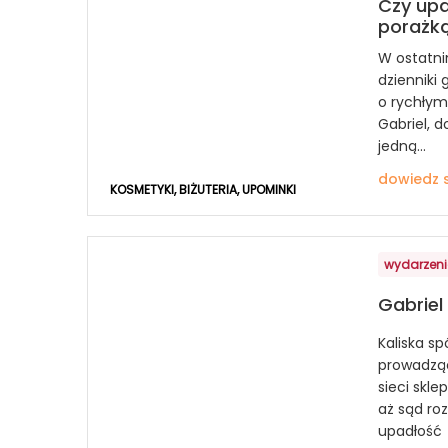
Czy upa
porażką
W ostatni
dzienniki
o rychłym
Gabriel, 
jedną...
dowiedz s
KOSMETYKI, BIŻUTERIA, UPOMINKI
wydarzen
Gabriel
Kaliska sp
prowadząc
sieci skl
aż sąd roz
upadłość