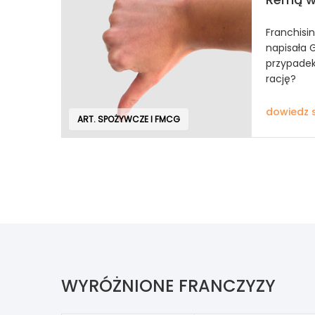
Franchisi
napisała 
przypadek
rację?
dowiedz s
ART. SPOŻYWCZE I FMCG
WYRÓŻNIONE FRANCZYZY