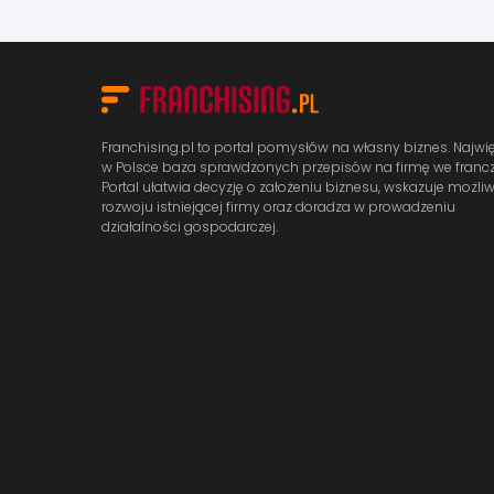
Franchising.pl to portal pomysłów na własny biznes. Najwi
w Polsce baza sprawdzonych przepisów na firmę we francz
Portal ułatwia decyzję o założeniu biznesu, wskazuje możli
rozwoju istniejącej firmy oraz doradza w prowadzeniu
działalności gospodarczej.