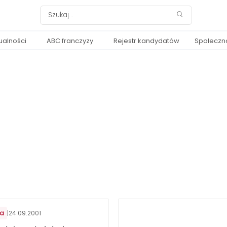
ualności
ABC franczyzy
Rejestr kandydatów
Społeczn
ia
|
24.09.2001