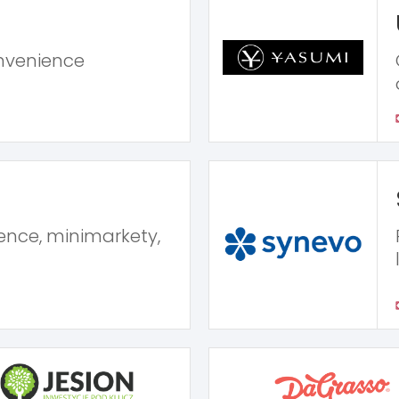
nvenience
ence, minimarkety,