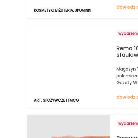
dowiedz s
KOSMETYKI, BIŻUTERIA, UPOMINKI
wydarzen
Rema 10
sfaulo
Magazyn "D
polemiczn
Gazety W
dowiedz s
ART. SPOŻYWCZE I FMCG
wydarzen
Remą w