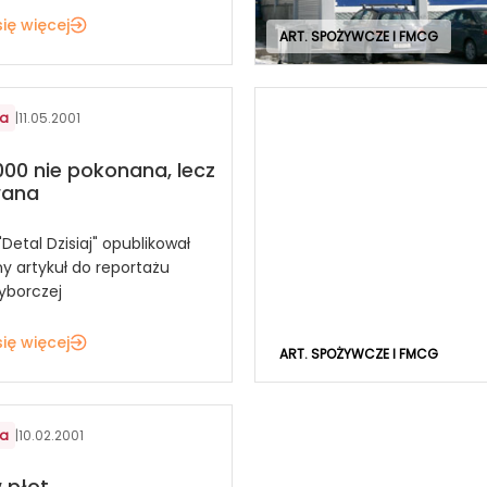
ię więcej
ART. SPOŻYWCZE I FMCG
ia
|
11.05.2001
00 nie pokonana, lecz
wana
etal Dzisiaj" opublikował
y artykuł do reportażu
yborczej
ię więcej
ART. SPOŻYWCZE I FMCG
ia
|
10.02.2001
 płot