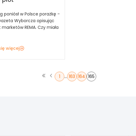
ng poniósł w Polsce porażkę -
Gazeta Wyborcza opisując
 marketów REMA. Czy miała
ię więcej
...
1
163
164
165