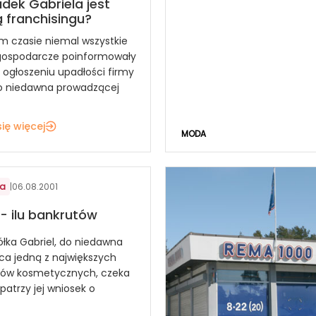
dek Gabriela jest
 franchisingu?
m czasie niemal wszystkie
 gospodarcze poinformowały
 ogłoszeniu upadłości firmy
do niedawna prowadzącej
ię więcej
MODA
ia
|
06.08.2001
 - ilu bankrutów
ółka Gabriel, do niedawna
a jedną z największych
epów kosmetycznych, czeka
patrzy jej wniosek o