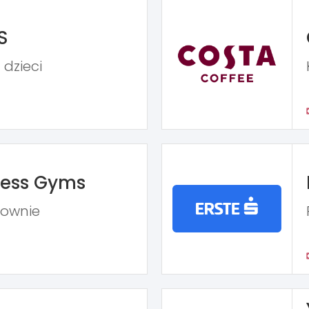
S
 dzieci
ness Gyms
iłownie