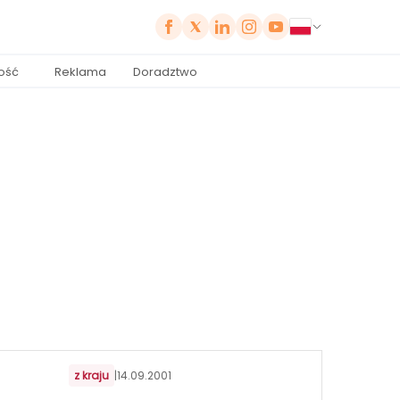
ość
Reklama
Doradztwo
z kraju
|
14.09.2001