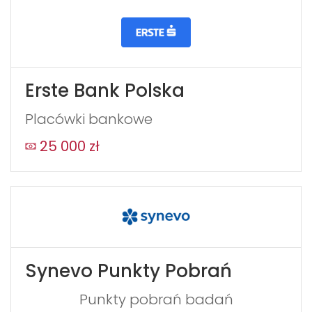
If
you
see
this,
Erste Bank Polska
leave
this
Placówki bankowe
form
field
25 000 zł
blank
Synevo Punkty Pobrań
Punkty pobrań badań