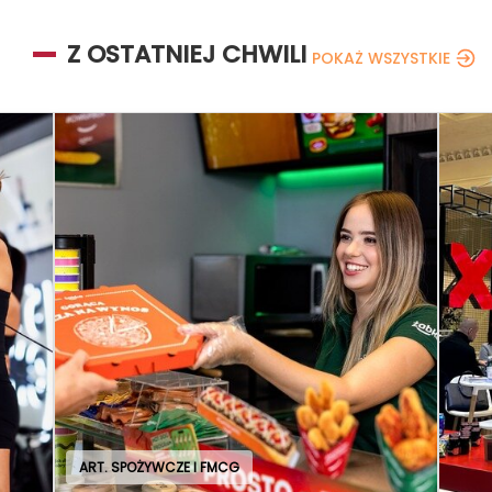
Z OSTATNIEJ CHWILI
POKAŻ WSZYSTKIE
ART. SPOŻYWCZE I FMCG