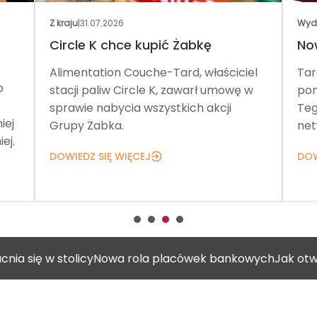
Z kraju
|
31.07.2026
Wyd
Circle K chce kupić Żabkę
No
Alimentation Couche-Tard, właściciel
Tar
o
stacji paliw Circle K, zawarł umowę w
pom
sprawie nabycia wszystkich akcji
Teg
iej
Grupy Żabka.
net
ej.
DOWIEDZ SIĘ WIĘCEJ
DOW
ę w stolicy
Nowa rola placówek bankowych
Jak otworzyć 