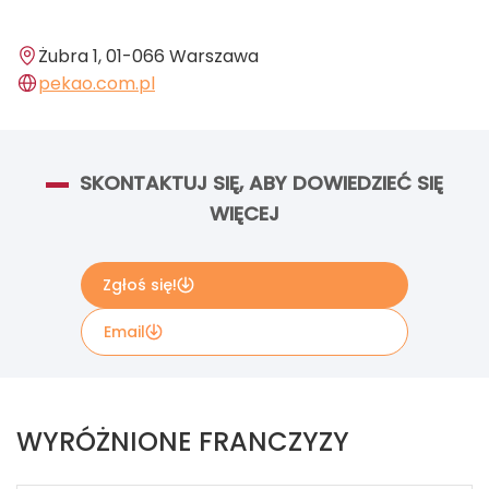
Żubra 1, 01-066 Warszawa
pekao.com.pl
SKONTAKTUJ SIĘ, ABY DOWIEDZIEĆ SIĘ
WIĘCEJ
Zgłoś się!
Email
Wypełnij poniższy formularz kontaktowy, jeżeli
chcesz uzyskać więcej informacji. Informacje
WYRÓŻNIONE FRANCZYZY
zawarte w formularzu zostaną przekazane
bezpośrednio do właściela marki Bank Pekao S.A..