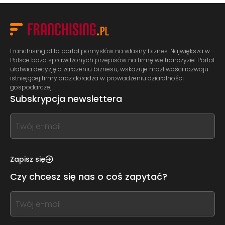
Franchising.pl to portal pomysłów na własny biznes. Największa w
Polsce baza sprawdzonych przepisów na firmę we franczyzie. Portal
ułatwia decyzję o założeniu biznesu, wskazuje możliwości rozwoju
istniejącej firmy oraz doradza w prowadzeniu działalności
gospodarczej.
Subskrypcja newslettera
If
you
see
this,
Zapisz się
leave
Czy chcesz się nas o coś zapytać?
this
form
If
field
you
blank
see