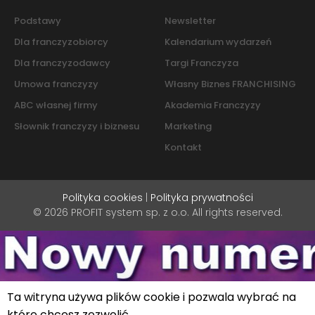
Podstawy
Newsletter
Dla franczyzobiorcy
Kalendarium wydarzeń
Dla franczyzodawcy
Targi Franczyza
Umowa franczyzy
Własny Biznes FRANCHISING
ABC własnej firmy
Akademia Franczyzy
Słownik franczyzy i biznesu
Marketing
Kontakt
Polityka cookies
|
Polityka prywatności
© 2026 PROFIT system sp. z o.o. All rights reserved.
Ta witryna używa plików cookie i pozwala wybrać na
które chcesz zezwolić