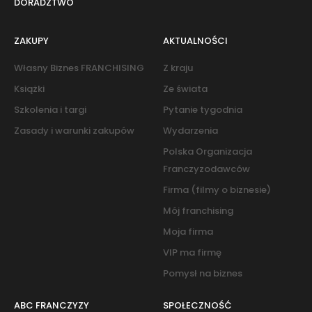
DORADZTWO
ZAKUPY
AKTUALNOŚCI
Własny Biznes FRANCHISING
Z kraju
Książki
Ze świata
Szkolenia i targi
Pytanie tygodnia
Zasady i warunki zakupów
Wydarzenia
Polska Organizacja
Franczyzodawców
Firma (filmy o biznesie)
Mój franchising
Moja firma
VIP ma firmę
Pomysł na biznes
ABC FRANCZYZY
SPOŁECZNOŚĆ