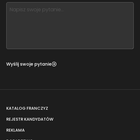
this,
leave
this
form
field
blank
Wyślij swoje pytanie
KATALOG FRANCZYZ
REJESTR KANDYDATÓW
REKLAMA