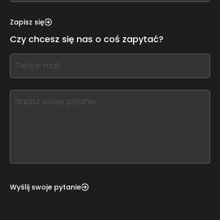
see
this,
Zapisz się
leave
Czy chcesz się nas o coś zapytać?
this
form
If
field
you
blank
see
this,
leave
this
form
field
blank
Wyślij swoje pytanie