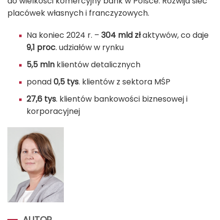
do wielkości komercyjny bank w Polsce. Rozwija sieć
placówek własnych i franczyzowych.
Na koniec 2024 r. –
304 mld zł
aktywów, co daje
9,1
proc
. udziałów w rynku
5,5 mln
klientów detalicznych
ponad
0,5 tys
. klientów z sektora MŚP
27,6 tys
. klientów bankowości biznesowej i
korporacyjnej
AUTOR