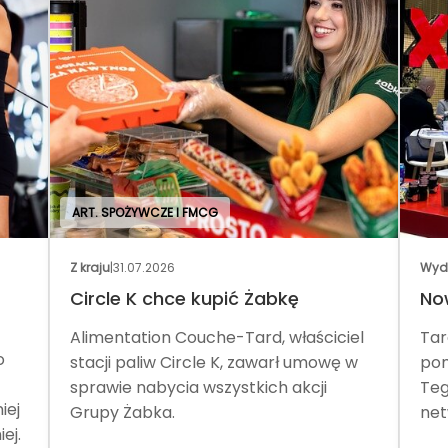
ART. SPOŻYWCZE I FMCG
Z kraju
|
31.07.2026
Wyd
Circle K chce kupić Żabkę
No
Alimentation Couche-Tard, właściciel
Tar
o
stacji paliw Circle K, zawarł umowę w
pom
sprawie nabycia wszystkich akcji
Teg
iej
Grupy Żabka.
net
ej.