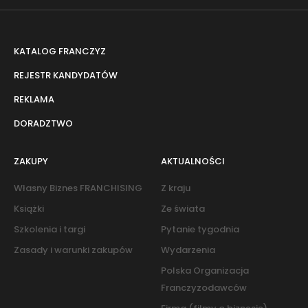
KATALOG FRANCZYZ
REJESTR KANDYDATÓW
REKLAMA
DORADZTWO
ZAKUPY
AKTUALNOŚCI
Własny Biznes FRANCHISING
Z kraju
Książki
Ze świata
Szkolenia i targi
Pytanie tygodnia
Zasady i warunki zakupów
Wydarzenia
Polska Organizacja
Franczyzodawców