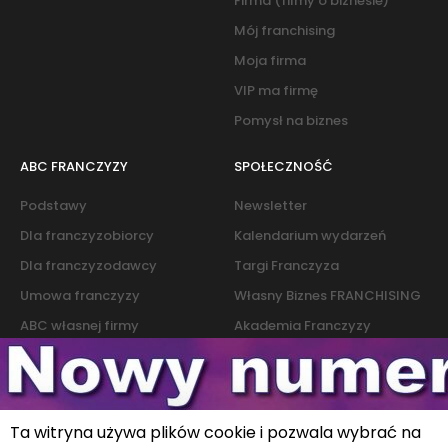
Firma (filmy o biznesie)
Mój franchising
Moja firma
VIP ma firmę
Pomysł na biznes
ABC FRANCZYZY
SPOŁECZNOŚĆ
Podstawy
Newsletter
Dla franczyzobiorcy
Kalendarium wydarzeń
Dla franczyzodawcy
Targi Franczyza
Umowa franczyzy
Własny Biznes FRANCHISING
ABC własnej firmy
Akademia Franczyzy
Słownik franczyzy i biznesu
Marketing
Kontakt
Ta witryna używa plików cookie i pozwala wybrać na